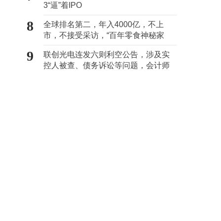
3“逼”着IPO
8
全球排名第二，年入4000亿，不上
市，不接受采访，“百年零食神秘家
族”浮出水面？
9
联创光电连发六则利空公告，涉及实
控人被查、债务诉讼等问题，会计师
事务所曾出具“保留意见”