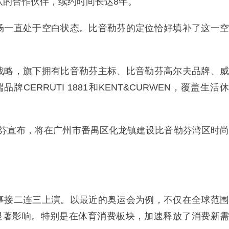
队的合作伙伴，续约时间长达8年。
场一直处于空白状态。比音勒芬的定位恰好填补了这一空
战略，旗下拥有比音勒芬主标、比音勒芬高尔夫品牌、威
CERRUTI 1881和KENT&CURWEN，覆盖生活休
勒芬宣布，将在广州市番禺区化龙镇建设比音勒芬湾区时尚
事接二连三上演。以最近的奥运会为例，不仅在全球范围
了显著影响。特别是在体育消费板块，加速释放了消费新需