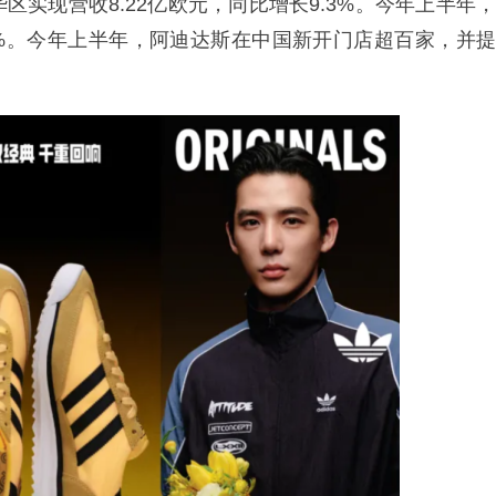
实现营收8.22亿欧元，同比增长9.3%。今年上半年，
.5%。今年上半年，阿迪达斯在中国新开门店超百家，并提