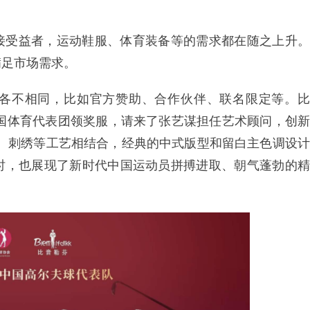
接受益者，运动鞋服、体育装备等的需求都在随之上升。
满足市场需求。
各不相同，比如官方赞助、合作伙伴、联名限定等。比
中国体育代表团领奖服，请来了张艺谋担任艺术顾问，创新
拼接、刺绣等工艺相结合，经典的中式版型和留白主色调设计
时，也展现了新时代中国运动员拼搏进取、朝气蓬勃的精