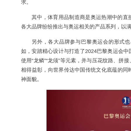
求。
其中，体育用品制造商是奥运热潮中的直
各大品牌纷纷推出与奥运相关的产品系列，以
另外，各大品牌参与巴黎奥运会的形式也
如，安踏精心设计与打造了2024巴黎奥运会
使用“龙鳞”“龙须”等元素，并与压花纹路、
相得益彰，向世界传达中国传统文化底蕴的同
神面貌。