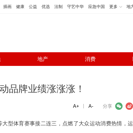
插画
健康
公益
优选
法制
守艺中华
应急中国
更多
地
融
地产
消费
运动品牌业绩涨涨涨！
A+
微信
A-
微博
分享
等大型体育赛事接二连三，点燃了大众运动消费热情，运