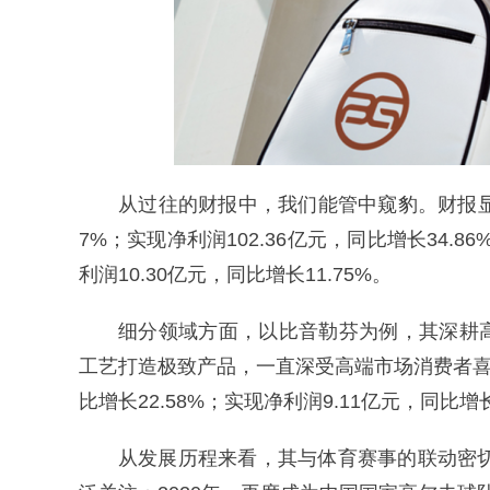
从过往的财报中，我们能管中窥豹。财报显示，
7%；实现净利润102.36亿元，同比增长34.86
利润10.30亿元，同比增长11.75%。
细分领域方面，以比音勒芬为例，其深耕
工艺打造极致产品，一直深受高端市场消费者喜爱
比增长22.58%；实现净利润9.11亿元，同比
从发展历程来看，其与体育赛事的联动密切