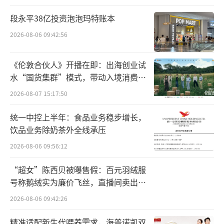
Capital 和成立于1989年的美国私募股权公司C
atterton合并而来。
段永平38亿投资泡泡玛特账本
2026-08-06 09:42:56
而在投资唯怡之前，路威凯腾就投资
过“国产饮料界黑马”元气森林、新式茶饮品
《伦敦合伙人》开播在即：出海创业试
牌喜茶、宠物食品品牌伯纳天纯、美妆品牌丸
水“国货集群”模式，带动入境消费反
美股份、奢侈品电商寺库、重组胶原蛋白企业
向种草
2026-08-07 15:17:50
创健医疗等等，均是代表消费领域趋势的一些
统一中控上半年：食品业务稳步增长，
细分赛道。
饮品业务除奶茶外全线承压
相比名头很大的投资方，唯怡则显得“名
2026-08-06 09:56:12
不见经传”。不过，路威凯腾有自己的考量。
“超女”陈西贝被曝售假：百元羽绒服
号称鹅绒实为廉价飞丝，直播间卖出超
对于双方的合作，路威凯腾亚洲基金管理
百万元
2026-08-06 09:42:26
合伙人陈悦表示，“唯怡不仅开发了在川渝地
区家喻户晓的饮品，还建立了垂直整合的供应
精准适配新生代喂养需求，海普诺凯双