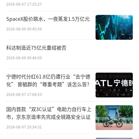
餐场景的第一饮料品牌。
2026-08-07 17:25:27
公开资料显示，唯怡饮料成立于1992年，
SpaceX股价跳水，一夜蒸发1.5万亿元
是蓝剑饮品集团旗下独立法人的植物蛋白饮品
2026-08-06 09:45:59
公司。最初，唯怡还叫天下秀豆奶，价格低到
科达制造近75亿元重组被否
只要5毛钱。直到2001年，唯怡品牌正式亮相。
2026-08-06 09:48:59
企查查显示，郭雅文是唯怡的创始人。从
股权架构来看，四川唯怡由唯怡国际（香港）
宁德时代分红61.8亿仍遭行业“去宁德
有限公司100%控股。
化” 曾毓群的“尊重考题”该怎么答？
2026-08-07 17:04:53
据悉，依托独有的“天然维E+双歧因
子”的产品力以及男女老少都合适的优势，唯
国内首款“双3C认证”电助力自行车上
市，京东京造率先完成全链路安全认证
怡天然饮品在西南地区陪伴了一代代消费者的
2026-08-07 20:34:31
成长，见证了无数个在餐桌上欢聚的时刻。