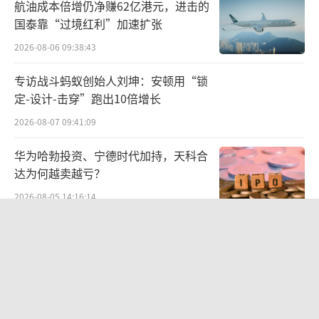
航油成本倍增仍净赚62亿港元，进击的
国泰靠“过境红利”加速扩张
2026-08-06 09:38:43
专访战斗蚂蚁创始人刘坤：安顿用“锁
定-设计-击穿”跑出10倍增长
2026-08-07 09:41:09
华为哈勃投资、宁德时代加持，天科合
达为何越卖越亏？
2026-08-05 14:16:14
唯怡天然饮品主要以花生、核桃、榛子等
营收暴增22倍仍亏2580万元，集益威闯
优质坚果为原料，“佐辣解腻，温润清甜”，
关科创板背后深陷客户依赖与无实控人
困局
在川渝地区被消费者视为搭配川菜和火锅、宴
2026-08-06 09:45:09
席等餐饮场景的“必备饮料”。
两则公告，换来9个涨停板