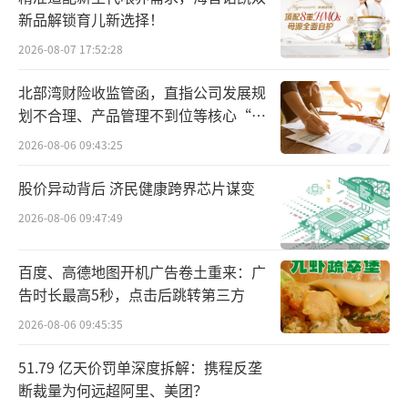
链和广泛的分销商网络，并与他们建立了长期
新品解锁育儿新选择！
的合作关系。公司盈利一直呈明显上升趋势，
2026-08-07 17:52:28
并在2023年创下历史新高，这证明消费者对唯
北部湾财险收监管函，直指公司发展规
怡的认可穿越周期、经久不衰。唯怡也拥有一
划不合理、产品管理不到位等核心“痛
支久经考验的管理团队，我们期待与管理团队
点”
2026-08-06 09:43:25
密切合作，进一步开拓公司潜力。”
股价异动背后 济民健康跨界芯片谋变
下一步，路威凯腾表示，将与四川唯怡紧
2026-08-06 09:47:49
密合作，巩固其在西南地区的品牌地位，并扩
大其在中国的影响力。
百度、高德地图开机广告卷土重来：广
告时长最高5秒，点击后跳转第三方
唯怡有哪些优势？
2026-08-06 09:45:35
可能很多人对唯怡并不熟悉，因其总部在
51.79 亿天价罚单深度拆解：携程反垄
四川，市场也主要是面向川渝地区，是四川佐
断裁量为何远超阿里、美团？