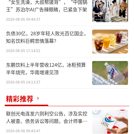
“女生洗澡，大叔帮搓背”，“中国锅
王”苏泊尔AI广告辣眼睛，已紧急下架
2026-08-06 09:44:37
负债30亿，28岁年轻人败光百亿国企，
知名饮料巨鳄悲情落幕？
2026-08-05 17:14:52
东鹏饮料上半年营收124亿，冰柜预算
半年烧完，华南增速见顶
反正，路威凯腾给人的感觉就是“财大气
2026-08-05 14:13:37
粗”。毕竟，背靠LVMH集团，后者旗下拥有路
易威登（Louis Vuitton）、迪奥（Dior）、芬
精彩推荐
迪（Fendi）、纪梵希（Givenchy）、娇兰（G
联创光电连发六则利空公告，涉及实控
uerlain）等多个知名品牌。2016年，路威凯腾
人被查、债务诉讼等问题，会计师事务
L Catterton由成立于2001年的LVMH集团旗下L
所曾出具“保留意见”
2026-08-06 09:43:47