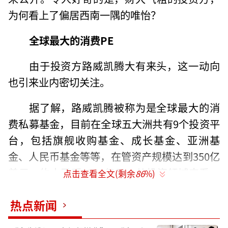
为何看上了偏居西南一隅的唯怡？
全球最大的消费PE
由于投资方路威凯腾大有来头，这一动向
也引来业内密切关注。
据了解，路威凯腾被称为是全球最大的消
费私募基金，目前在全球五大洲共有9个投资平
台，包括旗舰收购基金、成长基金、亚洲基
金、人民币基金等等，在管资产规模达到350亿
美元，约人民币2500亿元。从投资领域来看，
点击查看全文(剩余
86
%)
该机构重点关注跨境出海、消费科技、食品饮
热点新闻
料、美妆个护等细分领域。