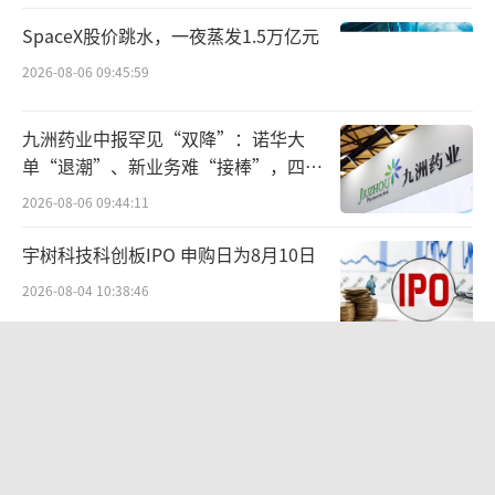
字样，在2020年5月、6月申请并通过注册
SpaceX股价跳水，一夜蒸发1.5万亿元
了“千禾0”商标，图案也就是今天千禾零添加
2026-08-06 09:45:59
酱油瓶身上常见的大大的“千禾0”。这一次，
千禾味业对“千禾0”申请了两个商标，一个分
九洲药业中报罕见“双降”：诺华大
类仍是30类方便食品，群组为3015、3016，商
单“退潮”、新业务难“接棒”，四大
品/服务项目主要是3015醋、酱油，3016料
难关待闯
2026-08-06 09:44:11
酒、豆豉、调味品等；另一个是35类广告销
售，群组为3510，商品/服务项目为3510广告
宇树科技科创板IPO 申购日为8月10日
宣传等。
2026-08-04 10:38:46
据一位商标业内知产顾问介绍，调料品的
华网测评丨饼干测评：奥利奥、趣多
商标涉及到的核心类别是30类方便食品，包括
多、美禄
咖啡糖米面制品以及调料品；注册商标时申请
2026-05-11 14:02:13
的群组受商标法保护可以使用该商标，未申请
航油成本倍增仍净赚62亿港元，进击的
的群组则不能使用该商标，因此注册商标时群