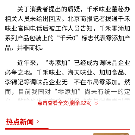
关于消费者提出的质疑，千禾味业董秘办
相关人员未给出回应。北京商报记者拨通千禾
味业官网电话后被工作人员告知，千禾零添加
系列产品包装上的“千禾0”标志代表零添加产
品，并非商标。
近年来，“零添加”已经成为调味品企业
必争之地。千禾味业、海天味业、加加食品、
李锦记等调味品企业无一不在布局零添加。然
而，目前我国对“零添加”尚未有统一的定
义，监管也尚不完善。当品牌方与消费者对零
点击查看全文(剩余
92
%)
添加的认知存在着误差，大火的“零添加”到
底是健康新趋势还是短暂的营销噱头也到了需
热点新闻
要明晰的时刻。