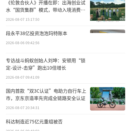
《伦敦合伙人》开播在即：出海创业试
千禾味业在2007年提出“零添加”概念，
水“国货集群”模式，带动入境消费反
向种草
并于2008年推出首款零添加产品，2015年11月
2026-08-07 15:17:50
专门成立电商部进行运营，主打零添加产品。
段永平38亿投资泡泡玛特账本
此后，千禾味业便围绕“零添加”概念注册一
2026-08-06 09:42:56
系列商标。
专访战斗蚂蚁创始人刘坤：安顿用“锁
企查查信息显示，千禾味业食品有限公司
定-设计-击穿”跑出10倍增长
商标信息有339个。其中，2018年9月，千禾味
2026-08-07 09:41:09
业申请并成功注册了30类“千禾零”“千禾零
加”“千禾0”“千禾0+”“千禾零零”商标，
国内首款“双3C认证”电助力自行车上
不过这时候的商标图案是“千禾0+”，还没有
市，京东京造率先完成全链路安全认证
出现后来消费者熟悉的上方“千禾”小字、下
2026-08-07 20:34:31
方大大的“0”商标图案。
科达制造近75亿元重组被否
2026-08-06 09:48:59