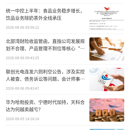
统一中控上半年：食品业务稳步增长，
饮品业务除奶茶外全线承压
2026-08-06 09:56:12
北部湾财险收监管函，直指公司发展规
商标疑云
划不合理、产品管理不到位等核心“痛
点”
2026-08-06 09:43:25
近年来，零添加酱油、食醋等被打上零添
加标签的产品在调味品行业越来越流行。千禾
联创光电连发六则利空公告，涉及实控
味业作为主打零添加系列产品的调味品企业之
人被查、债务诉讼等问题，会计师事务
所曾出具“保留意见”
一，其零添加产品包装上醒目的“千禾0”字样
2026-08-06 09:43:47
也被消费者熟知。但近日，千禾零添加调味品
华为哈勃投资、宁德时代加持，天科合
却在许多社交平台上引起了广泛讨论。有不少
达为何越卖越亏？
消费者质疑，千禾瓶身上的“千禾0”含义其实
2026-08-05 14:16:14
是公司的注册商标，而非指代产品零添加。