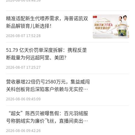
2018年12月5日，千禾味业又申请了“千
禾零添加”字样，分类同样为30类方便食品，
精准适配新生代喂养需求，海普诺凯双
但该商标未通过。同年12月21日，千禾味业更
新品解锁育儿新选择！
改字眼申请“千禾零添佳”商标，仍然未通
2026-08-07 17:52:28
过。
51.79 亿天价罚单深度拆解：携程反垄
德恒厦门律所食药与大健康合规中心主任
断裁量为何远超阿里、美团？
郑秋云律师告诉北京商报记者，按照商标法规
2026-08-07 17:25:27
定，申请注册带有欺骗性，容易使公众对商品
营收暴增22倍仍亏2580万元，集益威闯
的质量等特点或者产地产生误认的商标，如零
关科创板背后深陷客户依赖与无实控人
缺陷、零添加、零添加剂，都会被驳回。这也
困局
2026-08-06 09:45:09
是千禾味业申请注册“千禾零添加”失败的原
因。
“超女”陈西贝被曝售假：百元羽绒服
号称鹅绒实为廉价飞丝，直播间卖出超
零添加商标注册失败，千禾味业再次更改
百万元
2026-08-06 09:42:26