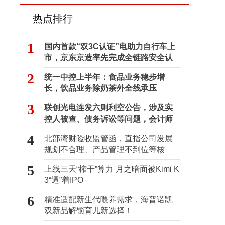
热点排行
1
国内首款“双3C认证”电助力自行车上
市，京东京造率先完成全链路安全认
证
2
统一中控上半年：食品业务稳步增
长，饮品业务除奶茶外全线承压
3
联创光电连发六则利空公告，涉及实
控人被查、债务诉讼等问题，会计师
事务所曾出具“保留意见”
4
北部湾财险收监管函，直指公司发展
规划不合理、产品管理不到位等核
心“痛点”
5
上线三天“榨干”算力 月之暗面被Kimi K
3“逼”着IPO
6
精准适配新生代喂养需求，海普诺凯
双新品解锁育儿新选择！