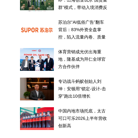
即：出海创业试水“国货集
群”模式，带动入境消费反
向种草
苏泊尔“AI低俗广告”翻车
背后：83%外资全盘掌
控，陷入流量内卷、质量
频发的负循环
体育营销成光伏出海重
地，隆基成为拜仁全球官
方合作伙伴
专访战斗蚂蚁创始人刘
坤：安顿用“锁定-设计-击
穿”跑出10倍增长
中国内地市场托底，太古
可口可乐2026上半年营收
创新高