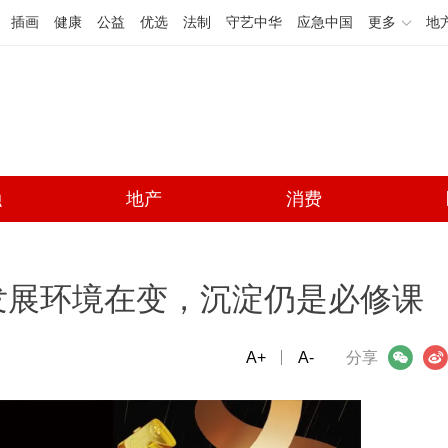
插画
健康
公益
优选
法制
守艺中华
应急中国
更多
地
融
地产
消费
发展环境在变，沉淀仍是必修课
A+
微信
A-
微博
分享