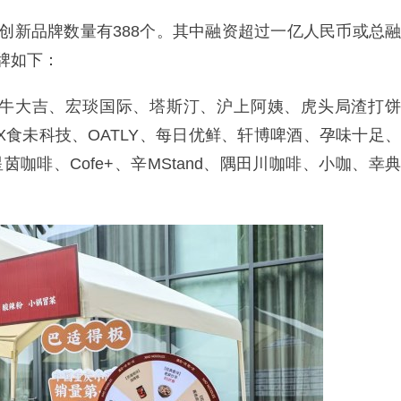
融资创新品牌数量有388个。其中融资超过一亿人民币或总融
牌如下：
牛大吉、宏琰国际、塔斯汀、沪上阿姨、虎头局渣打饼
lX食未科技、OATLY、每日优鲜、轩博啤酒、孕味十足、
咖啡、Cofe+、辛MStand、隅田川咖啡、小咖、幸典