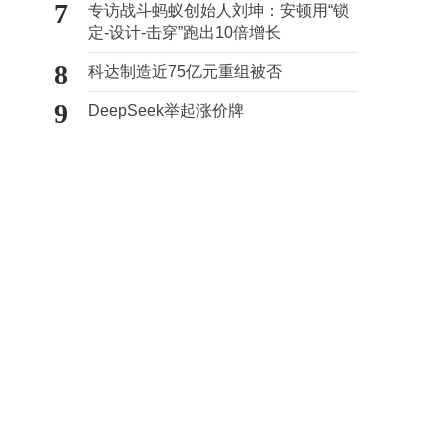
7
专访战斗蚂蚁创始人刘坤：安顿用“锁
定-设计-击穿”跑出10倍增长
8
科达制造近75亿元重组被否
9
DeepSeek举起涨价牌