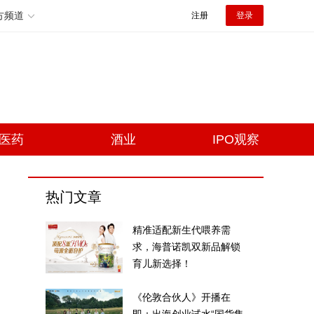
方频道
注册
登录
医药
酒业
IPO观察
热门文章
精准适配新生代喂养需
求，海普诺凯双新品解锁
育儿新选择！
《伦敦合伙人》开播在