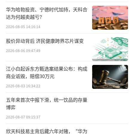
产线，用于生产东方树叶。
华为哈勃投资、宁德时代加持，天科合
达为何越卖越亏？
上市前七年累计仍亏损，到了第八年才终
2026-08-05 14:16:14
于累计略有盈余，经历了八年的负重前行，正
股价异动背后 济民健康跨界芯片谋变
憧憬着产品扩大规模，不料2020年人群户外活
动大幅度减少，熬到2023年东方树叶才终于迎
2026-08-06 09:47:49
来井喷的一年。
江小白起诉东方甄选案结果公布：构成
对饮料行业来说，不存在短时间就能创造
商业诋毁，赔偿30万元
的奇迹，只有经过长时间的积累、不断打磨产
2026-08-03 16:34:22
品并达到一定规模才能创造高营收、高利润。
五年来首次中报下滑，统一饮品的存量
博弈
瓶装水受舆论影响
2026-08-07 09:15:37
在茶饮料高歌猛进的同时，农夫山泉包装
欣天科技易主背后藏六年对赌，“华为