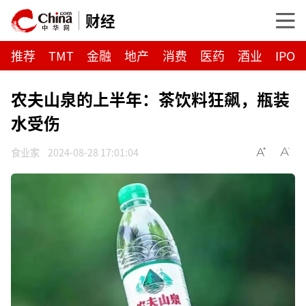
财经
推荐
TMT
金融
地产
消费
医药
酒业
IPO
农夫山泉的上半年：茶饮料狂飙，瓶装
水受伤
食业家
2024-08-28 17:01:04