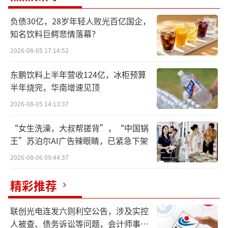
负债30亿，28岁年轻人败光百亿国企，
知名饮料巨鳄悲情落幕？
2026-08-05 17:14:52
东鹏饮料上半年营收124亿，冰柜预算
反观包装饮用水板块业绩，相比同期，表
半年烧完，华南增速见顶
现得不及预期。农夫山泉在中期报告中表示，
2026-08-05 14:13:37
上半年业绩一定程度受到互联网谣言的影响。
“女生洗澡，大叔帮搓背”，“中国锅
财报显示，今年1月份和2月份，集团瓶装
王”苏泊尔AI广告辣眼睛，已紧急下架
水销售收益较去年同期增长19.0%，而在网络
2026-08-06 09:44:37
谣言的影响下，上半年包装饮用水产品最终整
精彩推荐
体收益较去年同期下降18.3%。
联创光电连发六则利空公告，涉及实控
茶饮业务高歌猛进
人被查、债务诉讼等问题，会计师事务