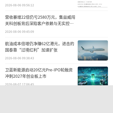
要的是真相，是基于事实本身的善恶是非判
2026-08-06 09:56:12
断》的文章，针对网上流传的相关谣言进行了
营收暴增22倍仍亏2580万元，集益威闯
汇总回应和澄清。
关科创板背后深陷客户依赖与无实控人
困局
不难看出，在算法和流量的加持下，网络
2026-08-06 09:45:09
暴力比以往展示出了更为影响深远的危害。
航油成本倍增仍净赚62亿港元，进击的
国泰靠“过境红利”加速扩张
结语
2026-08-06 09:38:43
在半年报“展望”一栏，农夫山泉表示，
卫蓝新能源启动20亿元Pre-IPO轮融资
未来将继续加强品牌建设，持续加大水源地的
冲刺2027年创业板上市
宣传和对饮料产品的提升、创新，进一步发展
2026-08-07 17:06:45
和夯实水和饮料双引擎的格局，持续壮大农夫
山泉的品牌基础和竞争优势。
SpaceX股价跳水，一夜蒸发1.5万亿元
2026-08-06 09:45:59
无论是无糖茶，还是天然水，农夫山泉都