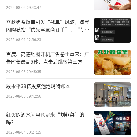
所曾出具“保留意见”
看过农夫山泉的半年业绩，不可否认的
2026-08-06 09:43:47
是，在经济低迷和消费降级的背景下，农夫山
立秋奶茶爆单引发“截单”风波，淘宝
泉的营收和净利润依旧取得8%以上的增长，实
闪购被指“优先拿友商订单”、“专挑
属不易。
贵的拿”
2026-08-09 12:56:23
爆发式增长的背后，是东方树叶坚持十二
百度、高德地图开机广告卷土重来：广
年的“长期主义”。虽然东方树叶是近年饮料
告时长最高5秒，点击后跳转第三方
市场最为火爆的产品，被业内称为“树叶奇
2026-08-06 09:45:35
迹”，但鲜少有人知道，农夫山泉为此整整培
段永平38亿投资泡泡玛特账本
育了12年。
2026-08-06 09:42:56
东方树叶于2011年上市，仅上市前的研
红火的酒水闪电仓是来“割韭菜”的
发、设备等投资即已超过10亿人民币。2011
吗？
年，农夫山泉创始人钟睒睒去日本考察生产设
2026-08-04 10:27:15
备，引进了国内首条Log6级别的无菌冷灌装生