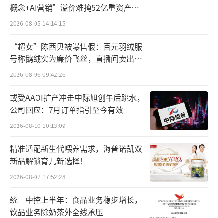
饮用水营收却大幅下滑，相比去年同期下降18.
概念+AI营销”溢价难掩52亿重资产考
3%，这也是近年来，农夫山泉包装饮用水业务
验
2026-08-05 14:14:15
营收首次大幅下降。
“超女”陈西贝被曝售假：百元羽绒服
农夫山泉在报告中指出，自2月底开始，网
号称鹅绒实为廉价飞丝，直播间卖出超
百万元
络上出现的大量对农夫山泉及其创始人的舆论
2026-08-06 09:42:26
攻击和恶意诋毁，对品牌及销售产生严重的负
或受AAOI扩产冲击中际旭创午后跳水，
面影响。有业内人士估算，这次旷日持久的舆
公司回应：7月订单指引至今有效
论风波令农夫山泉上半年营收损失超过70亿
2026-08-10 10:13:09
元。
精准适配新生代喂养需求，海普诺凯双
2024年3月以来，农夫山泉通过各种方式向
新品解锁育儿新选择！
公众澄清真相，并于2024年5月20日在公司官
2026-08-07 17:52:28
方微信公众号发布题为《自2月25日来针对农夫
统一中控上半年：食品业务稳步增长，
山泉和创始人钟睒睒的谣言及其真相|比流量重
饮品业务除奶茶外全线承压