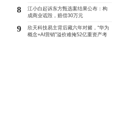
8
江小白起诉东方甄选案结果公布：构
成商业诋毁，赔偿30万元
9
欣天科技易主背后藏六年对赌，“华为
概念+AI营销”溢价难掩52亿重资产考
验