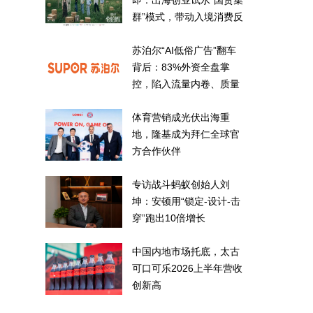
即：出海创业试水“国货集
群”模式，带动入境消费反
向种草
苏泊尔“AI低俗广告”翻车
背后：83%外资全盘掌
控，陷入流量内卷、质量
频发的负循环
体育营销成光伏出海重
地，隆基成为拜仁全球官
方合作伙伴
专访战斗蚂蚁创始人刘
坤：安顿用“锁定-设计-击
穿”跑出10倍增长
中国内地市场托底，太古
可口可乐2026上半年营收
创新高