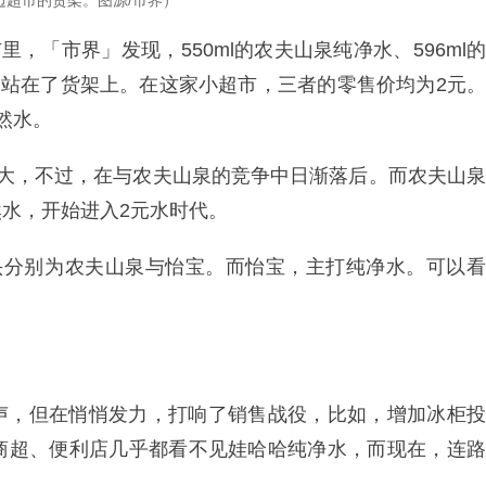
边超市的货架。图源/市界）
，「市界」发现，550ml的农夫山泉纯净水、596ml的
并肩站在了货架上。在这家小超市，三者的零售价均为2元。
然水。
老大，不过，在与农夫山泉的竞争中日渐落后。而农夫山泉
水，开始进入2元水时代。
头分别为农夫山泉与怡宝。而怡宝，主打纯净水。可以看
。
声，但在悄悄发力，打响了销售战役，比如，增加冰柜投
商超、便利店几乎都看不见娃哈哈纯净水，而现在，连路
。