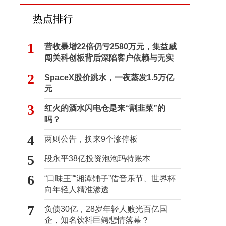
热点排行
1
营收暴增22倍仍亏2580万元，集益威
闯关科创板背后深陷客户依赖与无实
控人困局
2
SpaceX股价跳水，一夜蒸发1.5万亿
元
3
红火的酒水闪电仓是来“割韭菜”的
吗？
4
两则公告，换来9个涨停板
5
段永平38亿投资泡泡玛特账本
6
“口味王”“湘潭铺子”借音乐节、世界杯
向年轻人精准渗透
7
负债30亿，28岁年轻人败光百亿国
企，知名饮料巨鳄悲情落幕？