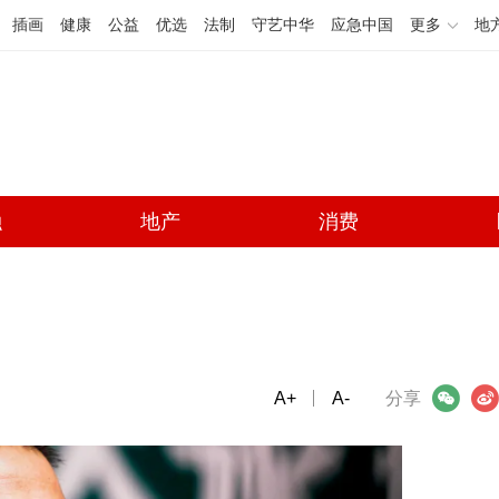
插画
健康
公益
优选
法制
守艺中华
应急中国
更多
地
融
地产
消费
A+
微信
A-
微博
分享