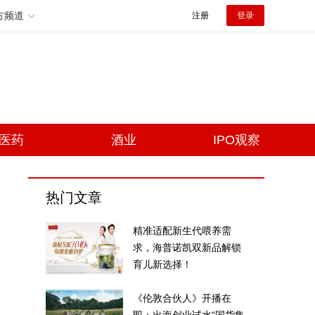
方频道
注册
登录
医药
酒业
IPO观察
热门文章
精准适配新生代喂养需
求，海普诺凯双新品解锁
育儿新选择！
《伦敦合伙人》开播在