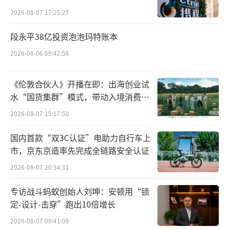
期间涨幅超过470%
2026-08-07 17:25:27
在*ST景峰受到热议后，石药集团“接
段永平38亿投资泡泡玛特账本
手”该公司的意图也遭遇讨论。事实上，主营
2026-08-06 09:42:56
中药注射剂的*ST景峰不仅背负着一身债务，其
现有产品亦无过多亮点可言。不过，石药集团
《伦敦合伙人》开播在即：出海创业试
水“国货集群”模式，带动入境消费反
麾下确有不少中药资产，且近年来亦有过与新
向种草
2026-08-07 15:17:50
诺威“H装A”之先例。因此，其也存在借*ST
景峰行资本运作之事的可能性。
国内首款“双3C认证”电助力自行车上
市，京东京造率先完成全链路安全认证
石药集团成为重整投资人
2026-08-07 20:34:31
纵观最近44个交易日，*ST景峰拿下了47
专访战斗蚂蚁创始人刘坤：安顿用“锁
0%的涨幅，
定-设计-击穿”跑出10倍增长
2026-08-07 09:41:09
股价异动之际，*ST景峰的前景也似乎变得