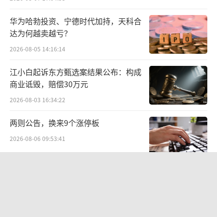
亿。
华为哈勃投资、宁德时代加持，天科合
而在石药集团之前，长城资产曾有意联手
达为何越卖越亏？
地方国资主导*ST景峰重整。5月8日，长城资产
2026-08-05 14:16:14
刚与常德国资签署战略合作协议，数日之后的5
江小白起诉东方甄选案结果公布：构成
月21日，长城资管便提议公司主动申请重整之
商业诋毁，赔偿30万元
事，并推荐拥有常德国资背景的张莉为非独立
2026-08-03 16:34:22
董事候选人。
两则公告，换来9个涨停板
最终，张莉进入董事会获公司股东大会表
2026-08-06 09:53:41
决通过，但重整方案却遭遇反对。有观点认
为，这一结果或源于公司实控人叶湘武与长城
航油成本倍增仍净赚62亿港元，进击的
国泰靠“过境红利”加速扩张
资管之间意见相左。
2026-08-06 09:38:43
有意思的是，在此次“矛盾”前，长城资