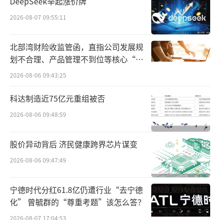
DeepSeek举起涨价牌
对于彼时的*ST景峰而言，石药集团现身的
2026-08-07 09:55:11
迹象可谓是“拯救”了公司。在披露魏青杰及
马学红加盟之前，公司股价仅剩0.72元，且已
北部湾财险收监管函，直指公司发展规
连续7个交易日低于1元，距离面值退市一步之
划不合理、产品管理不到位等核心“痛
遥；不过，伴随着公司高管团队注入更多“石
点”
2026-08-06 09:43:25
药元素”后，公司股价迅速“连板”，仅用时
科达制造近75亿元重组被否
七个交易日即回升至1元以上。
2026-08-06 09:48:59
管理层变更方案面世不久后，*ST景峰着手
公开招募资方。对于重整投资人，公司提出的
股价异动背后 济民健康跨界芯片谋变
多项条件之一包括：年营业额超过300亿元具有
2026-08-06 09:47:49
A股或港股上市公司运作经营的大型医药产业集
团，石药集团正恰好匹配这一条件。
宁德时代分红61.8亿仍遭行业“去宁德
化” 曾毓群的“尊重考题”该怎么答？
石药集团是港股上市公司，目前市值为572
2026-08-07 17:04:53