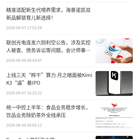
愈发明朗。8月27日，公司公告称，经与意向方
精准适配新生代喂养需求，海普诺凯双
商业谈判，最终确定以石药集团作为牵头投资
新品解锁育儿新选择！
人的联合体为中选重整投资人。30日，*ST景峰
2026-08-07 17:52:28
也称石药集团的两名重要人士成为公司的董
联创光电连发六则利空公告，涉及实控
事。
人被查、债务诉讼等问题，会计师事务
所曾出具“保留意见”
2026-08-06 09:43:47
值得一提的是，石药集团的意图其实也早
有苗头。
上线三天“榨干”算力 月之暗面被Kimi
K3“逼”着IPO
7月3日，在启动预重整计划之初，*ST景峰
2026-08-07 16:25:22
就宣布两位董事——实控人叶湘武与副总裁毕元
统一中控上半年：食品业务稳步增长，
辞职；取而代之的是，公司表示原石药集团两
饮品业务除奶茶外全线承压
位高管魏青杰及马学红履新在即，分别担任总
2026-08-06 09:56:12
裁、财务负责人。