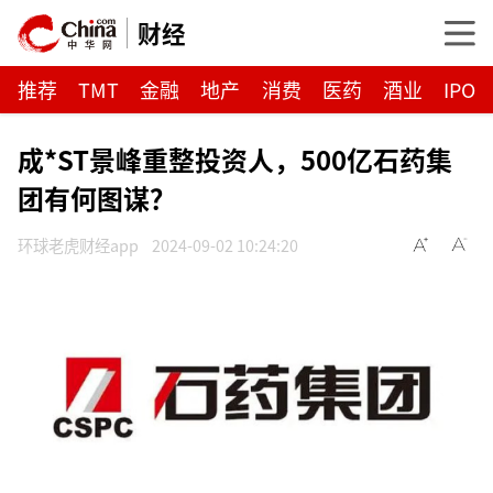
财经
推荐
TMT
金融
地产
消费
医药
酒业
IPO
成*ST景峰重整投资人，500亿石药集
团有何图谋？
环球老虎财经app
2024-09-02 10:24:20