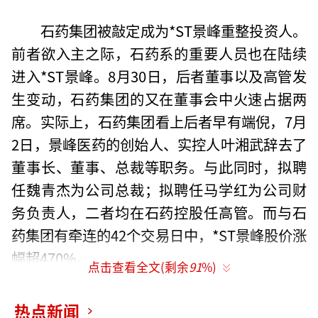
石药集团被敲定成为*ST景峰重整投资人。
前者欲入主之际，石药系的重要人员也在陆续
进入*ST景峰。8月30日，后者董事以及高管发
生变动，石药集团的又在董事会中火速占据两
席。实际上，石药集团看上后者早有端倪，7月
2日，景峰医药的创始人、实控人叶湘武辞去了
董事长、董事、总裁等职务。与此同时，拟聘
任魏青杰为公司总裁；拟聘任马学红为公司财
务负责人，二者均在石药控股任高管。而与石
药集团有牵连的42个交易日中，*ST景峰股价涨
幅超470%。
点击查看全文(剩余
91
%)
8月30日，*ST景峰称石药集团的两名重要
热点新闻
人员成为董事会成员。