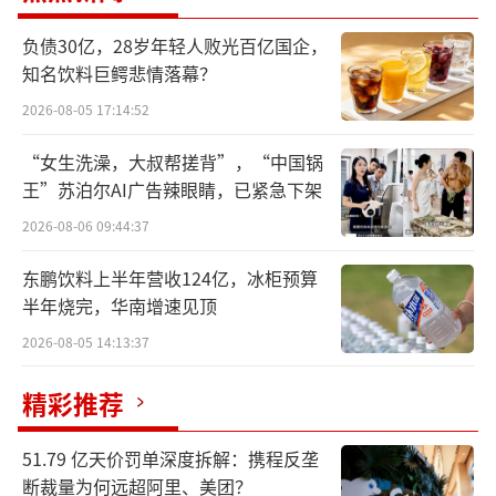
负债30亿，28岁年轻人败光百亿国企，
就是8月28日，其称确定石药集团为公司的
知名饮料巨鳄悲情落幕？
重整投资人。值得一提的是，7月3日，*ST景峰
2026-08-05 17:14:52
实控人叶湘武辞去了董事长、董事、总裁等职
务。同时，公司拟聘任魏青杰为公司总裁；拟
“女生洗澡，大叔帮搓背”，“中国锅
王”苏泊尔AI广告辣眼睛，已紧急下架
聘任马学红为公司财务负责人。新聘任的总裁
魏青杰与财务负责人马学红，此前均在石药控
2026-08-06 09:44:37
股任高管。
东鹏饮料上半年营收124亿，冰柜预算
半年烧完，华南增速见顶
彼时就有市场猜测，长城资管和常德市地
2026-08-05 14:13:37
方国资外，作为新的资方石药控股也有可能入
局到此次重整中。
精彩推荐
在此背景下，*ST景峰频频出现涨停，从7
51.79 亿天价罚单深度拆解：携程反垄
月2日0.72元的收盘价涨至8月20日4.38元/股，
断裁量为何远超阿里、美团？