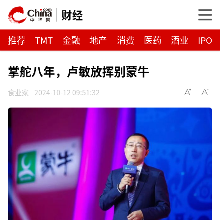
财经
推荐
TMT
金融
地产
消费
医药
酒业
IPO
掌舵八年，卢敏放挥别蒙牛
食业家
2024-10-12 09:51:32