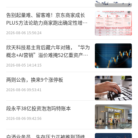
还多。”
告别起量难、留客难！京东商家成长
PLUS方法论助力商家跑出确定性增长
路径
2026-08-06 15:56:24
欣天科技易主背后藏六年对赌，“华为
概念+AI营销”溢价难掩52亿重资产考
验
2026-08-05 14:14:15
两则公告，换来9个涨停板
2026-08-06 09:53:41
段永平38亿投资泡泡玛特账本
得人心者得天下，改革政策极大地激发了
蒙牛上下员工的斗志，蒙牛“狼性”回归了。2
2026-08-06 09:42:56
017年，蒙牛全年实现收入601.56亿元人民币，
白酒业务员，生存压力正被推到顶峰