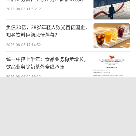
同比增长11.9%，净利润达20.48亿元。
2026-08-05 11:53:12
带领蒙牛逆风翻盘
负债30亿，28岁年轻人败光百亿国企，
2017年，在组织架构调整之后，卢敏放号
知名饮料巨鳄悲情落幕？
召所有蒙牛人打一场酣畅淋漓的胜仗。因为有
2026-08-05 17:14:52
了清晰的组织和战略，蒙牛业绩实现了双位数
统一中控上半年：食品业务稳步增长，
增长，低温品类销售额首次突破100亿元。
饮品业务除奶茶外全线承压
2018年蒙牛实现了14.7%的增长，收入增
2026-08-06 09:56:12
速三年迈出三大步。蒙牛的净利润也从2016年
华网测评丨豆沙粽测评：五芳斋、三
的-7.5亿变成了2018年的超30亿元，迎来V字型
全、诸老大
转折。
2026-06-08 10:19:22
2019年，蒙牛迎来了历年业绩最好的一
江小白起诉东方甄选案结果公布：构成
年。奶粉业务在这一年增长了30.78%，增幅超
商业诋毁，赔偿30万元