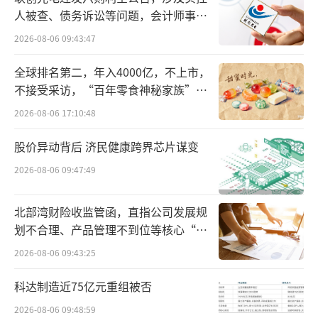
事业部老大对前端、后端一切负责。”他说。
人被查、债务诉讼等问题，会计师事务
所曾出具“保留意见”
此外，卢敏放把直线汇报的12个高管在6个
2026-08-06 09:43:47
月内换掉了11个，总部人员直接砍掉了30%，
全球排名第二，年入4000亿，不上市，
其中6位是从蒙牛内部选拔、5位从市场外招进
不接受采访，“百年零食神秘家族”浮
入。卢敏放表示：“不要把命运赌在不能信任
出水面？
2026-08-06 17:10:48
或是我认为没有能力把公司带向未来4—5年成
股价异动背后 济民健康跨界芯片谋变
长规模的人身上。”
2026-08-06 09:47:49
另外，卢敏放进行了分配体系改革。他明
确表示：“我最多拿10%，核心管理层拿20%
北部湾财险收监管函，直指公司发展规
划不合理、产品管理不到位等核心“痛
—25%，大部分都下沉到中坚力量身上。这4年
点”
来，平均而言蒙牛一线员工收入翻了一倍，大
2026-08-06 09:43:25
区经理翻了3倍，BU核心管理层翻了3倍，有一
科达制造近75亿元重组被否
年，一个大区经理的年终奖金甚至比我的年薪
2026-08-06 09:48:59