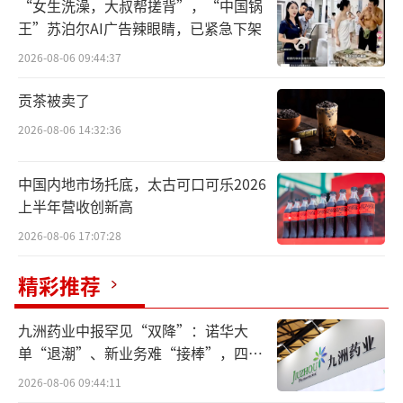
恢复狼性战略
“女生洗澡，大叔帮搓背”，“中国锅
王”苏泊尔AI广告辣眼睛，已紧急下架
2016年的中秋团圆夜，卢敏放上任了。
2026-08-06 09:44:37
也正是这一年，蒙牛业绩承压需要寻找新
贡茶被卖了
的增长引擎。根据蒙牛2015财报数据，2015年
2026-08-06 14:32:36
蒙牛的营收和净增利润分别为-2.04%和0.7%。
中国内地市场托底，太古可口可乐2026
执掌蒙牛后的卢敏放用了一个半月将蒙牛
上半年营收创新高
各个体系全部走访了一遍。正是这次的走访让
2026-08-06 17:07:28
他认识到，蒙牛人的“狼性”没有丢，收回人
精彩推荐
心势在必行。
随后，卢敏放开启了大刀阔斧的改革。
九洲药业中报罕见“双降”：诺华大
单“退潮”、新业务难“接棒”，四大
卢敏放将蒙牛组织架构再次调整为以品类
难关待闯
2026-08-06 09:44:11