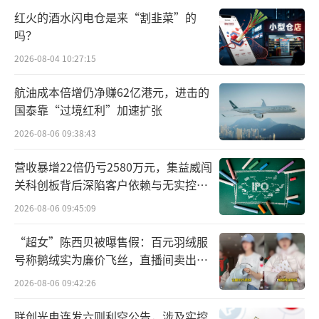
为核心的事业部制，划分出常温、低温、奶
红火的酒水闪电仓是来“割韭菜”的
粉、冰品事业部，并随后增加奶酪、鲜奶等新
吗？
兴品类事业部。2016年12月中旬，蒙牛启动组
2026-08-04 10:27:15
织变革，到次年1月底已经完成。
航油成本倍增仍净赚62亿港元，进击的
卢敏放在接受采访时透露，这轮组织变革
国泰靠“过境红利”加速扩张
涉及4万名员工，全面下放权力。此前，供应
2026-08-06 09:38:43
链、营销和销售职能整合在一起，结果是重大
营收暴增22倍仍亏2580万元，集益威闯
业务决定都在CEO手上，这带来一系列问题。
关科创板背后深陷客户依赖与无实控人
困局
例如，在销售端，由于蒙牛有三十几个品
2026-08-06 09:45:09
牌、1400多个SKU，如果全部整合，团队自然
“超女”陈西贝被曝售假：百元羽绒服
会选择容易干得好的品牌，结果是所有战略性
号称鹅绒实为廉价飞丝，直播间卖出超
新品和市场不够大但盈利好的品牌全部死
百万元
2026-08-06 09:42:26
掉。“因此我坚定地把组织模式改成BU制，让
联创光电连发六则利空公告，涉及实控