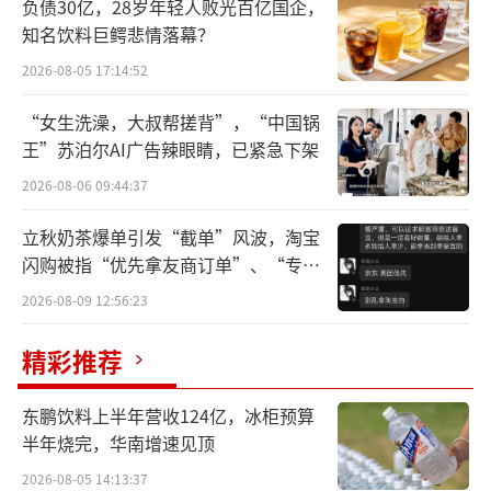
负债30亿，28岁年轻人败光百亿国企，
鲜丰水果总部位于杭州，创始人韩树人早
知名饮料巨鳄悲情落幕？
在1997年便开始沿街推三轮车卖水果，2004
2026-08-05 17:14:52
年，其在杭州和睦农贸市场开出160㎡大小的第
“女生洗澡，大叔帮搓背”，“中国锅
一家门店，并取名群丰大果园。
王”苏泊尔AI广告辣眼睛，已紧急下架
两年后，在开了四家水果超市后，韩树人
2026-08-06 09:44:37
正式注册成立公司，取名“鲜丰水果”。成立
立秋奶茶爆单引发“截单”风波，淘宝
至今，鲜丰水果已发展成为旗下拥有鲜丰水
闪购被指“优先拿友商订单”、“专挑
果、水果码头、鲜果码头、杨果铺四大品牌的
贵的拿”
2026-08-09 12:56:23
综合性水果连锁企业，在全国范围内拥有超过2
精彩推荐
400家门店，业务主要覆盖江浙沪皖渝川豫闽津
等地区。
东鹏饮料上半年营收124亿，冰柜预算
半年烧完，华南增速见顶
在我国水果零售行业中，流传着“南百
果、北鲜丰、西洪九”的美誉。然而，截至目
2026-08-05 14:13:37