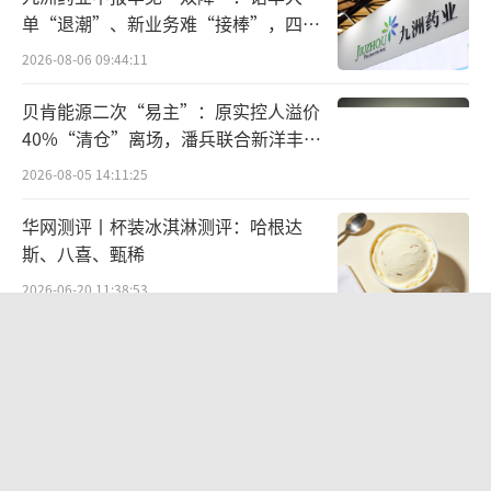
单“退潮”、新业务难“接棒”，四大
限合伙）共计持股8.2%；麦星投资则通过上海
难关待闯
盛旻创业投资合伙企业与深圳市麦星投资有限
2026-08-06 09:44:11
公司分别持有5.23%和1.57%的股份。
贝肯能源二次“易主”：原实控人溢价
40%“清仓”离场，潘兵联合新洋丰、
宏科百世拟入主
2026-08-05 14:11:25
华网测评丨杯装冰淇淋测评：哈根达
斯、八喜、甄稀
2026-06-20 11:38:53
资料来源：天眼查
营收暴增22倍仍亏2580万元，集益威闯
不可否认的是，鲜丰水果的创始人股权遭
关科创板背后深陷客户依赖与无实控人
困局
遇冻结的背后，映射出其A股IPO进程的步履维
2026-08-06 09:45:09
艰，至今尚未能顺利跨越上市的门槛。
欣天科技易主背后藏六年对赌，“华为
概念+AI营销”溢价难掩52亿重资产考