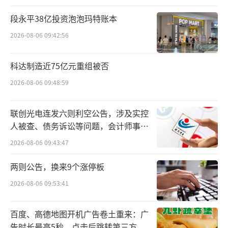
前，相较于2022年9月在港交所成功上市的洪九
段永平38亿投资泡泡玛特账本
果品，以及2023年1月顺利登陆资本市场的百果
2026-08-06 09:42:56
园，被誉为“果业三巨头”之一的鲜丰水果，
在拥抱资本市场的道路上依旧未能如愿以偿。
科达制造近75亿元重组被否
2026-08-06 09:48:59
如今，正值鲜丰水果筹备上市的紧要关
头，却面临着近3亿元的股权冻结困境，这无疑
联创光电连发六则利空公告，涉及实控
给其原本就充满挑战的上市之路增添了一层厚
人被查、债务诉讼等问题，会计师事务
重的阴霾，使得前景更加扑朔迷离。
所曾出具“保留意见”
2026-08-06 09:43:47
近3亿元股权遭冻结
两则公告，换来9个涨停板
2026-08-06 09:53:41
根据天眼查信息，目前，与鲜丰水果相关
有8条股权冻结记录，冻结股权数额超过2.8亿
百度、高德地图开机广告卷土重来：广
元，执行法院均为杭州市余杭区人民法院，冻
告时长最高5秒，点击后跳转第三方