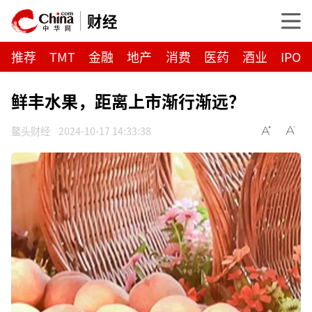
财经
推荐
TMT
金融
地产
消费
医药
酒业
IPO
鲜丰水果，距离上市渐行渐远？
鳌头财经
2024-10-17 14:33:38