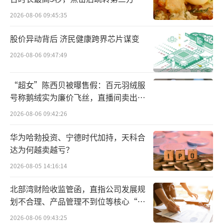
结期限为3年，执行事项均系公示冻结股权、其
2026-08-06 09:45:35
他投资权益。
股价异动背后 济民健康跨界芯片谋变
2026-08-06 09:47:49
“超女”陈西贝被曝售假：百元羽绒服
号称鹅绒实为廉价飞丝，直播间卖出超
百万元
2026-08-06 09:42:26
华为哈勃投资、宁德时代加持，天科合
达为何越卖越亏？
对于上述股权被冻结，鲜丰水果方面在近
2026-08-05 14:16:14
日做出回应中称，2014年至2018年期间，鲜丰
水果为发展需要，先后引进PE股权投资，目前
北部湾财险收监管函，直指公司发展规
有部分基金项目中的国资投资方基金到期要求
划不合理、产品管理不到位等核心“痛
点”
基金清算退出，导致部分投资方申请冻结股
2026-08-06 09:43:25