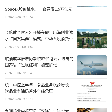
权。不过，对于投资方的具体细节，鲜丰水果
SpaceX股价跳水，一夜蒸发1.5万亿元
尚未有公开披露。
2026-08-06 09:45:59
从股东信息来看，目前鲜丰水果一共有11
《伦敦合伙人》开播在即：出海创业试
家股东，其中创始人韩树人直接持有8.2%的股
水“国货集群”模式，带动入境消费反
份，并通过宁波群丰投资管理有限公司间接持
向种草
2026-08-07 15:17:50
有54.8%的股份，其妻子杨群伟则通过宁波鲜
丰同创投资管理合伙企业间接持有8.7%的股
航油成本倍增仍净赚62亿港元，进击的
国泰靠“过境红利”加速扩张
份，二人为鲜丰水果实际控制人，控股比例约7
3%。
2026-08-06 09:38:43
统一中控上半年：食品业务稳步增长，
外部投资方中，红杉资本通过宁波梅山保
饮品业务除奶茶外全线承压
税港区红杉智盛股权投资合伙企业持有9.0%的
2026-08-06 09:56:12
股份，九鼎投资通过嘉兴九鼎策略一期投资合
伙企业和嘉兴昭宣元安九鼎创业投资中心（有
九洲药业中报罕见“双降”：诺华大