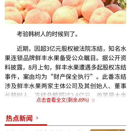
考验韩树人的时候到了。
近期，因超3亿元股权被法院冻结，知名水
果连锁品牌鲜丰水果备受公众瞩目。据公开资
料披露，8月上旬，鲜丰水果遭遇多起股权冻结
事件，案由均为“财产保全执行”。此番冻结
涉及鲜丰水果两家主体公司及其创始人、董事
长韩树人，冻结总额超过2.8亿元，单笔最大金
点击查看全文(剩余
89
%)
额为1.5亿元。其中还包括鲜丰水果此前投资认
养一头牛所持有的386万元股权，冻结日期从今
热点新闻
年8月7日开始，至2027年8月6日结束。