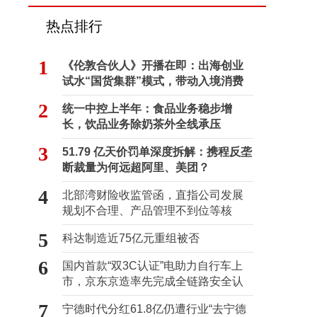
热点排行
1
《伦敦合伙人》开播在即：出海创业
试水“国货集群”模式，带动入境消费
反向种草
2
统一中控上半年：食品业务稳步增
长，饮品业务除奶茶外全线承压
3
51.79 亿天价罚单深度拆解：携程反垄
断裁量为何远超阿里、美团？
4
北部湾财险收监管函，直指公司发展
规划不合理、产品管理不到位等核
心“痛点”
5
科达制造近75亿元重组被否
6
国内首款“双3C认证”电助力自行车上
市，京东京造率先完成全链路安全认
证
7
宁德时代分红61.8亿仍遭行业“去宁德