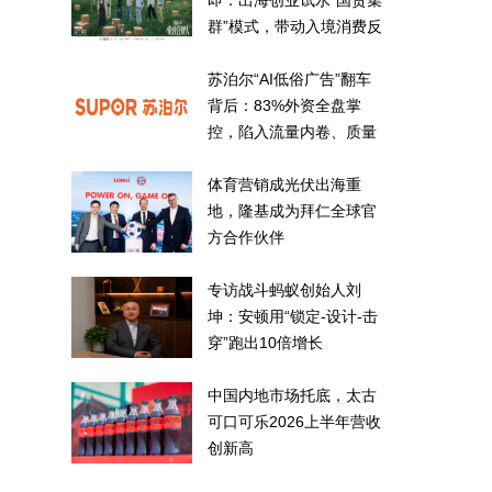
即：出海创业试水“国货集
群”模式，带动入境消费反
向种草
苏泊尔“AI低俗广告”翻车
背后：83%外资全盘掌
控，陷入流量内卷、质量
频发的负循环
体育营销成光伏出海重
地，隆基成为拜仁全球官
方合作伙伴
专访战斗蚂蚁创始人刘
坤：安顿用“锁定-设计-击
穿”跑出10倍增长
中国内地市场托底，太古
可口可乐2026上半年营收
创新高