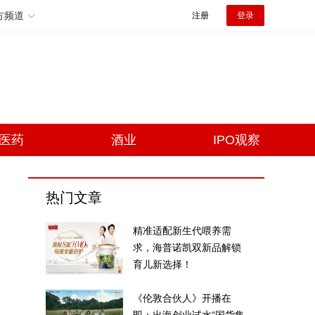
方频道
注册
登录
医药
酒业
IPO观察
热门文章
精准适配新生代喂养需
求，海普诺凯双新品解锁
育儿新选择！
《伦敦合伙人》开播在