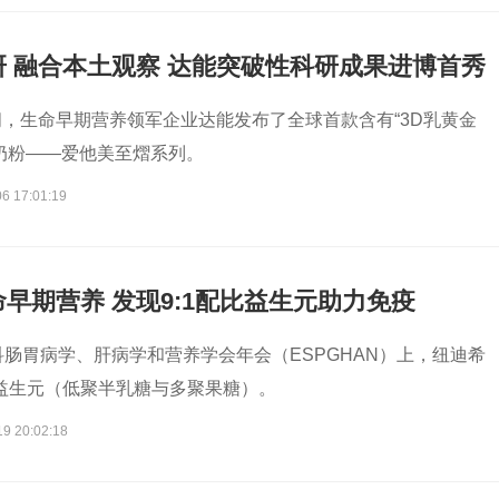
 融合本土观察 达能突破性科研成果进博首秀
，生命早期营养领军企业达能发布了全球首款含有“3D乳黄金
奶粉——爱他美至熠系列。
6 17:01:19
早期营养 发现9:1配比益生元助力免疫
科肠胃病学、肝病学和营养学会年会（ESPGHAN）上，纽迪希
比益生元（低聚半乳糖与多聚果糖）。
19 20:02:18