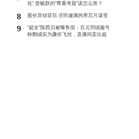
化” 曾毓群的“尊重考题”该怎么答？
8
股价异动背后 济民健康跨界芯片谋变
9
“超女”陈西贝被曝售假：百元羽绒服号
称鹅绒实为廉价飞丝，直播间卖出超
百万元