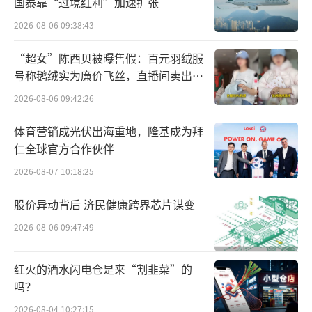
国泰靠“过境红利”加速扩张
小食代还留意到，继2022财年因业绩、战
2026-08-06 09:38:43
略重塑而暂停向高管发出“年度激励奖
金”后，星巴克去年已恢复这笔奖金的发放，
“超女”陈西贝被曝售假：百元羽绒服
号称鹅绒实为廉价飞丝，直播间卖出超
并形容2023财年（截至2023年10月1日的年
百万元
2026-08-06 09:42:26
度）的财务业绩目标设定高于2022财年水平。
通常来说，年度激励奖金要比基本工资高出一
体育营销成光伏出海重地，隆基成为拜
大截，主要依据公司财务业绩和个人绩效完成
仁全球官方合作伙伴
度来计算。
2026-08-07 10:18:25
股价异动背后 济民健康跨界芯片谋变
2026-08-06 09:47:49
红火的酒水闪电仓是来“割韭菜”的
吗？
2026-08-04 10:27:15