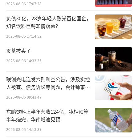
2026-08-06 17:07:28
an）。
负债30亿，28岁年轻人败光百亿国企，
和2022年一样，年薪过亿的CEO依然来自
知名饮料巨鳄悲情落幕？
上述四家企业。其中，纳思瀚虽然在去年3月才
2026-08-05 17:14:52
转正为星巴克CEO，他依然领到了过亿年薪，
贡茶被卖了
薪酬与前任CEO退休那年的年薪水平相近。
2026-08-06 14:32:36
联创光电连发六则利空公告，涉及实控
人被查、债务诉讼等问题，会计师事务
所曾出具“保留意见”
2026-08-06 09:43:47
东鹏饮料上半年营收124亿，冰柜预算
半年烧完，华南增速见顶
2026-08-05 14:13:37