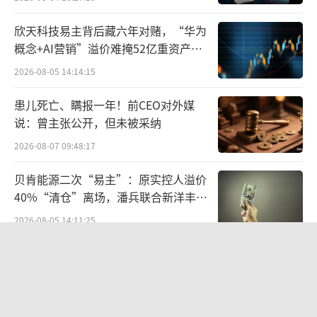
欣天科技易主背后藏六年对赌，“华为
概念+AI营销”溢价难掩52亿重资产考
验
2026-08-05 14:14:15
与此同时，该公司也修改了评估年度激励
患儿死亡、瞒报一年！前CEO对外媒
奖金的指标，从六项指标简化为五项指标，删
说：曾主张公开，但未被采纳
除了“利润增长驱动（考核同店销售额、净新
2026-08-07 09:48:17
增店数与运营利润率）”，将公司收入和营业
贝肯能源二次“易主”：原实控人溢价
利润的总权重由50%提高至70%，包括可持续
40%“清仓”离场，潘兵联合新洋丰、
发展在内的非财务指标权重从40%降低至3
宏科百世拟入主
2026-08-05 14:11:25
0%。
告别起量难、留客难！京东商家成长
以纳思瀚为例，其在去年达成了所有KPI，
PLUS方法论助力商家跑出确定性增长
路径
其中“公司财务表现”及“履行公司使命与价
2026-08-06 15:56:24
值观/帮助他人成功、战略与运营目标（注：重