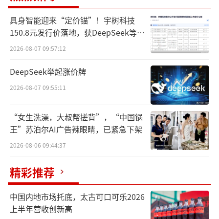
强、但在2023年暂别榜单的卡夫亨氏、达能集
团。
具身智能迎来“定价锚”！宇树科技
150.8元发行价落地，获DeepSeek等豪
从统计结果来看，几乎所有CEO都在2023
华战配加持
2026-08-07 09:57:12
年实现了加薪，且大部分涨薪幅度为双位数。
DeepSeek举起涨价牌
此外，约一半掌门人都入账超过一个亿的“小
2026-08-07 09:55:11
目标”。今晚，我们来围观下。
四人年薪过亿
“女生洗澡，大叔帮搓背”，“中国锅
王”苏泊尔AI广告辣眼睛，已紧急下架
在被纳入统计的九位CEO中，有四人跻
2026-08-06 09:44:37
身“年薪过亿俱乐部”。他们分别是百事公司
首席执行官龙嘉德（Ramon Laguarta）、可口
精彩推荐
可乐首席执行官詹鲲杰（James Quincey）、
中国内地市场托底，太古可口可乐2026
亿滋首席执行官冯朴德（Dirk Van de Put）、
上半年营收创新高
星巴克首席执行官纳思瀚（Laxman Narasimh