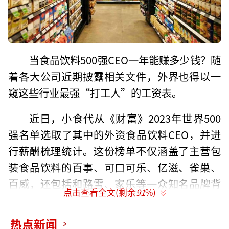
当食品饮料500强CEO一年能赚多少钱？随
着各大公司近期披露相关文件，外界也得以一
窥这些行业最强“打工人”的工资表。
近日，小食代从《财富》2023年世界500
强名单选取了其中的外资食品饮料CEO，并进
行薪酬梳理统计。这份榜单不仅涵盖了主营包
装食品饮料的百事、可口可乐、亿滋、雀巢、
百威，还包括和路雪、家乐等一众知名品牌背
点击查看全文(剩余
91
%)
后的联合利华，以及全球最大咖啡连锁星巴
克。此外，本次统计也涵盖了曾多次登上500
热点新闻