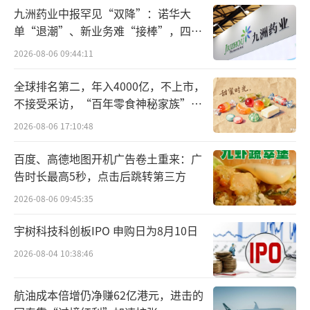
九洲药业中报罕见“双降”：诺华大
单“退潮”、新业务难“接棒”，四大
难关待闯
另外从这四位CEO薪酬高低的次序来看，2
2026-08-06 09:44:11
023年格局与2022年维持一致，由高到低依次
全球排名第二，年入4000亿，不上市，
为百事公司、可口可乐、亿滋、星巴克。其
不接受采访，“百年零食神秘家族”浮
中，百事公司的龙嘉德已连续四年拔得头筹，
出水面？
2026-08-06 17:10:48
去年薪酬继续创下新高，达到约2.45亿元。同
百度、高德地图开机广告卷土重来：广
时，他也是榜单上唯一一位年薪突破2亿的CE
告时长最高5秒，点击后跳转第三方
O。
2026-08-06 09:45:35
在百事公司之后，可口可乐詹鲲杰以约1.7
宇树科技科创板IPO 申购日为8月10日
9亿元位居第二，排名第三的亿滋冯朴德去年获
2026-08-04 10:38:46
得了1.52亿元年薪。星巴克纳思瀚则以约1.06
亿元排在“亿元阵营”的最后一名。
航油成本倍增仍净赚62亿港元，进击的