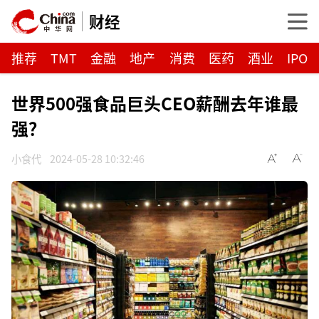
财经
推荐
TMT
金融
地产
消费
医药
酒业
IPO
世界500强食品巨头CEO薪酬去年谁最
强？
小食代
2024-05-28 10:32:46