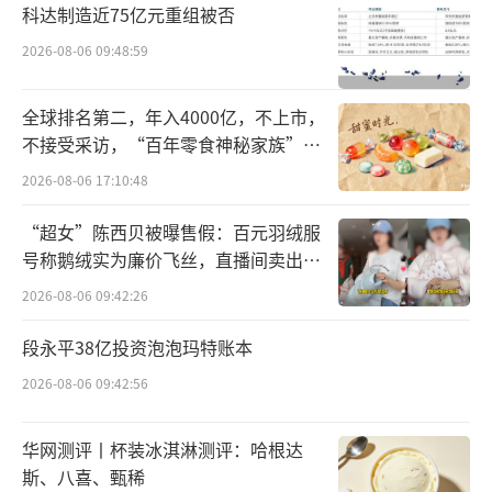
链接又被删除。暂时不清楚该产品何时在中国
科达制造近75亿元重组被否
内地上市。
2026-08-06 09:48:59
全球排名第二，年入4000亿，不上市，
不接受采访，“百年零食神秘家族”浮
出水面？
2026-08-06 17:10:48
“超女”陈西贝被曝售假：百元羽绒服
号称鹅绒实为廉价飞丝，直播间卖出超
百万元
2026-08-06 09:42:26
段永平38亿投资泡泡玛特账本
2026-08-06 09:42:56
华网测评丨杯装冰淇淋测评：哈根达
斯、八喜、甄稀