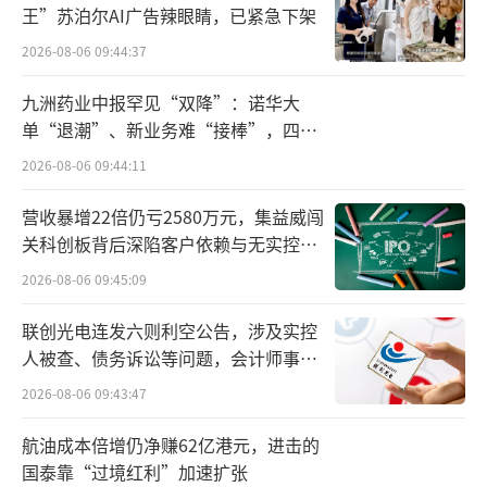
王”苏泊尔AI广告辣眼睛，已紧急下架
始放缓。虽然这并不意味着会出现根本性的逆
转，但他预计达能在华的市场份额表现会更
2026-08-06 09:44:37
好。
九洲药业中报罕见“双降”：诺华大
单“退潮”、新业务难“接棒”，四大
据澎湃新闻本月早些时候的消息，多地报
难关待闯
2026-08-06 09:44:11
告上半年出生人口增加，分析认为与政策激
励、属相偏好有关。例如在人口大省广东，今
营收暴增22倍仍亏2580万元，集益威闯
关科创板背后深陷客户依赖与无实控人
年1-6月，全省活产数比去年同期略有增长，增
困局
幅为1.4%，分享认为这与三孩政策以及农
2026-08-06 09:45:09
历“龙年生龙子”有一定关系，也可能预示着
联创光电连发六则利空公告，涉及实控
出生人口下降趋势略微出现缓解。
人被查、债务诉讼等问题，会计师事务
所曾出具“保留意见”
2026-08-06 09:43:47
反观2023年，全年国内出生人口902万
人，比2022年时下降了54万人。
航油成本倍增仍净赚62亿港元，进击的
国泰靠“过境红利”加速扩张