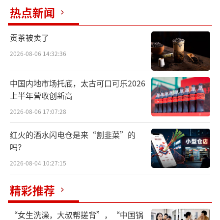
热点新闻
贡茶被卖了
2026-08-06 14:32:36
中国内地市场托底，太古可口可乐2026
上半年营收创新高
十分激烈
2026-08-06 17:07:28
在访谈中，达能首席执行官盛睿安（Antoi
红火的酒水闪电仓是来“割韭菜”的
ne de Saint-Affrique）提到，中国市场对于婴
吗？
幼儿配方奶粉而言竞争十分激烈，这让该市场
2026-08-04 10:27:15
并未像世界其他市场那样高度集中。
精彩推荐
针对中国市场，他进一步指出，尽管出生
率在过去有所下降，但现在这种下降的趋势开
“女生洗澡，大叔帮搓背”，“中国锅