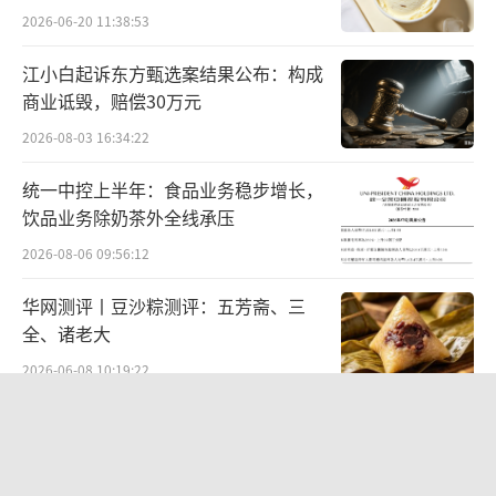
2026-06-20 11:38:53
江小白起诉东方甄选案结果公布：构成
奶粉新品Nuturis
商业诋毁，赔偿30万元
银发机遇
2026-08-03 16:34:22
统一中控上半年：食品业务稳步增长，
“我们看到了更多的机会，特别是在医学
饮品业务除奶茶外全线承压
营养品领域，市场正在向我们走来。”在谈话
2026-08-06 09:56:12
中，盛睿安再次重申了他眼中所看到的医学营
养品机遇。
华网测评丨豆沙粽测评：五芳斋、三
全、诸老大
这个看法和同行雀巢类似。在上个月的晚
2026-06-08 10:19:22
些时候，雀巢董事会主席薄凯也表示，雀巢健
贝肯能源二次“易主”：原实控人溢价
康科学所在的赛道“绝对是一个有前途、对社
40%“清仓”离场，潘兵联合新洋丰、
会有利的领域。想想老龄化人口的特殊营养
宏科百世拟入主
2026-08-05 14:11:25