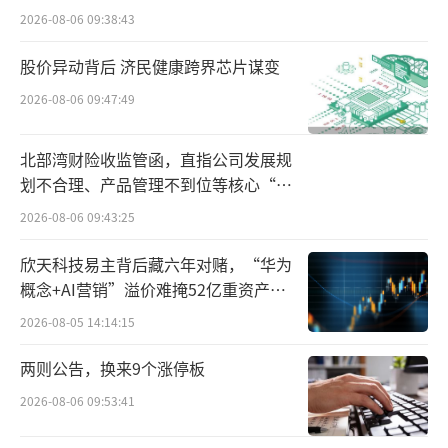
在谈及中国奶粉市场的特点时，盛睿安强
2026-08-06 09:38:43
调，科学的重要性不言而喻，因为中国消费者
股价异动背后 济民健康跨界芯片谋变
对于奶粉产品背后的科学性有着极高的敏感
度，并且会深入研究。
2026-08-06 09:47:49
为此，他提及达能在超高端市场的新一代
北部湾财险收监管函，直指公司发展规
产品Nuturis（中文名为“至熠”）。他表示，
划不合理、产品管理不到位等核心“痛
点”
在最近，达能正在香港市场推出该品牌。“新
2026-08-06 09:43:25
产品背后的科学非常有趣。”盛睿安说，因为
欣天科技易主背后藏六年对赌，“华为
它代表了迄今为止（达能奶粉产品系列中）最
概念+AI营销”溢价难掩52亿重资产考
接近母乳的配方：不仅仅是成分上，还包括分
验
2026-08-05 14:14:15
子形状、脂肪分子的形态以及制作方式。
两则公告，换来9个涨停板
小食代今天搜索发现，在香港万宁超市的
2026-08-06 09:53:41
官网上，今天曾经一度上架了该产品，但其后