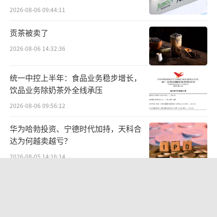
难关待闯
2026-08-06 09:44:11
根据金融数据和研究提供商PitchBook的
数据，Northvolt已筹集了142.6亿美元，其中
贡茶被卖了
包括2023年的一轮12亿美元融资，用于扩大北
2026-08-06 14:32:36
美业务。粗略计算，Northvolt每月就要烧掉1
亿美元。
统一中控上半年：食品业务稳步增长，
饮品业务除奶茶外全线承压
导火索与催化剂
2026-08-06 09:56:12
尽管Northvolt在成立后获得了大规模的融
华为哈勃投资、宁德时代加持，天科合
资和订单支持，但其发展并非一帆风顺。
达为何越卖越亏？
2026-08-05 14:16:14
Northvolt的第一个重大项目谢莱夫特奥工
厂于2019年开始建设，计划年产能为16GWh，
中报暴增777%-991%！多氟多涨停背
后：二季度利润环比暴跌50%-80%，
主要用于供应电动汽车动力电池。
是黄金坑还是陷阱？
2026-08-07 10:05:35