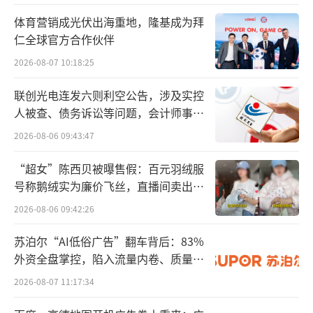
体育营销成光伏出海重地，隆基成为拜
当时一道参与创业的还有绿色科技平台Var
仁全球官方合作伙伴
gas 的所有者Carl-Erik和Harald Mix以及后来
2026-08-07 10:18:25
加入团队的安野康夫，他是日本电池行业的专
联创光电连发六则利空公告，涉及实控
家。
人被查、债务诉讼等问题，会计师事务
所曾出具“保留意见”
2016年公司成立，起初名字叫做 SGF Ener
2026-08-06 09:43:47
gy，后在2017年改成Northvolt。按照创始人
“超女”陈西贝被曝售假：百元羽绒服
的理念，Northvolt是为世界提供最环保的电
号称鹅绒实为廉价飞丝，直播间卖出超
池，这些电池可以产生清洁能源，可回收利
百万元
2026-08-06 09:42:26
用，确保可持续性，不会损害人类和自然。
苏泊尔“AI低俗广告”翻车背后：83%
Northvolt起初将工厂建在了瑞典的两个不
外资全盘掌控，陷入流量内卷、质量频
发的负循环
同地点——谢莱夫特奥是Northvolt的所在地，
2026-08-07 11:17:34
韦斯特罗斯则是Northvolt实验室的所在地。