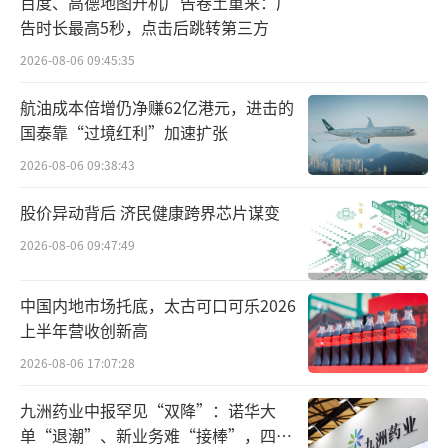
百度、高德地图开机广告卷土重来：广
告时长最高5秒，点击后跳转第三方
计划中的谢莱夫特奥工厂预计耗资400亿瑞
2026-08-06 09:45:35
典克朗，而韦斯特罗斯的开发设施则需要近10
亿瑞典克朗。
航油成本倍增仍净赚62亿港元，进击的
国泰靠“过境红利”加速扩张
尽管最初发展缓慢，但投资者的兴趣却激
2026-08-06 09:38:43
增。2019年，欧洲投资银行向Northvolt提供
股价异动背后 济民健康跨界芯片谋变
了3.5亿美元的贷款，用于在欧洲建立创新、可
持续和有竞争力的价值链。
2026-08-06 09:47:49
此外，宝马、Folksam、高盛和大众集团
中国内地市场托底，太古可口可乐2026
均宣布将参与注资Northvolt，投资金额达10亿
上半年营收创新高
美元。大众集团还和Northvolt宣布将在德国萨
2026-08-06 17:07:28
尔茨吉特建造另一家大型工厂，计划于2023年
九洲药业中报罕见“双降”：诺华大
至2024年间生产电动汽车锂离子电池。
单“退潮”、新业务难“接棒”，四大