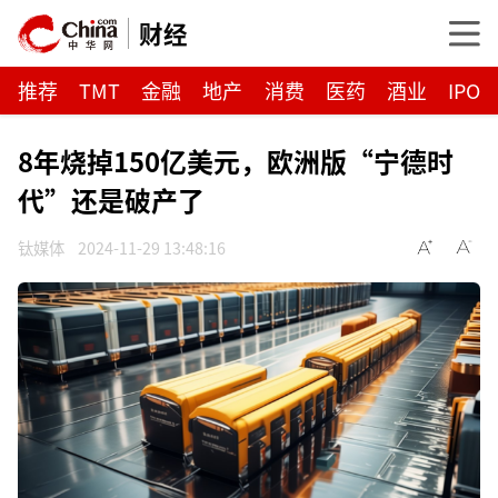
财经
推荐
TMT
金融
地产
消费
医药
酒业
IPO
8年烧掉150亿美元，欧洲版“宁德时
代”还是破产了
钛媒体
2024-11-29 13:48:16