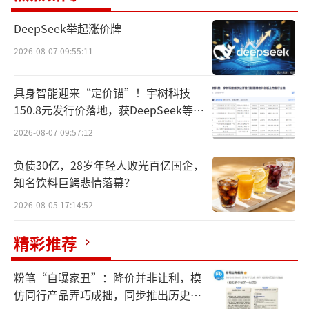
大众、西门子、瑞典养老基金AMF等重量级投
DeepSeek举起涨价牌
资人。
2026-08-07 09:55:11
破产风波袭来，作为第二大股东的高盛紧
接着宣布，将其持有的Northvolt股份价值减记
具身智能迎来“定价锚”！宇树科技
150.8元发行价落地，获DeepSeek等豪
至零。据悉，高盛是在2019年首次投资Northv
华战配加持
olt，截至上周四提交破产申请时，高盛持有该
2026-08-07 09:57:12
公司19%的股份。根据外媒报道，高盛将遭受
负债30亿，28岁年轻人败光百亿国企，
近9亿美元的损失。
知名饮料巨鳄悲情落幕？
2026-08-05 17:14:52
与高盛面临类似亏损的还有第一大股东大
众汽车。根据Northvolt提交的文件显示，大众
精彩推荐
汽车拥有其21%的股份。路透社援引知情人士
粉笔“自曝家丑”：降价并非让利，模
消息，大众汽车已大幅减记其所持有的Northv
仿同行产品弄巧成拙，同步推出历史学
olt股份。