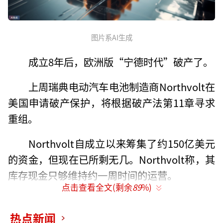
图片系AI生成
成立8年后，欧洲版“宁德时代”破产了。
上周瑞典电动汽车电池制造商Northvolt在
美国申请破产保护，将根据破产法第11章寻求
重组。
Northvolt自成立以来筹集了约150亿美元
的资金，但现在已所剩无几。Northvolt称，其
库存现金只够维持约一周时间的运营。
点击查看全文(剩余
89
%)
Northvolt曾被认为是欧洲最有希望独立建
立电池供应链的公司，背后更是站满了高盛、
热点新闻