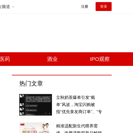
方频道
注册
登录
医药
酒业
IPO观察
热门文章
立秋奶茶爆单引发“截
单”风波，淘宝闪购被
指“优先拿友商订单”、“专
挑贵的拿”
精准适配新生代喂养需