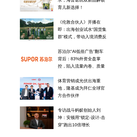
求，海普诺凯双新品解锁
育儿新选择！
《伦敦合伙人》开播在
即：出海创业试水“国货集
群”模式，带动入境消费反
向种草
苏泊尔“AI低俗广告”翻车
背后：83%外资全盘掌
控，陷入流量内卷、质量
频发的负循环
体育营销成光伏出海重
地，隆基成为拜仁全球官
方合作伙伴
专访战斗蚂蚁创始人刘
坤：安顿用“锁定-设计-击
穿”跑出10倍增长