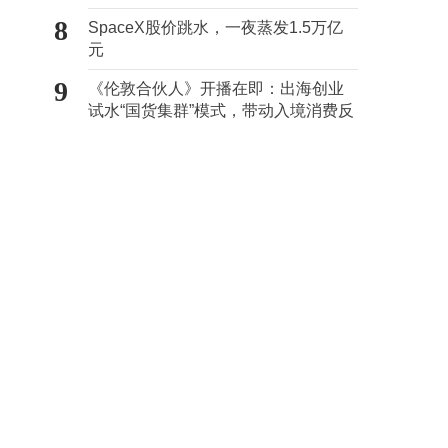
心“痛点”
8
SpaceX股价跳水，一夜蒸发1.5万亿
元
9
《伦敦合伙人》开播在即：出海创业
试水“国货集群”模式，带动入境消费反
向种草