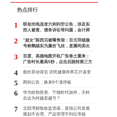
热点排行
1
联创光电连发六则利空公告，涉及实
控人被查、债务诉讼等问题，会计师
事务所曾出具“保留意见”
2
“超女”陈西贝被曝售假：百元羽绒服
号称鹅绒实为廉价飞丝，直播间卖出
超百万元
3
百度、高德地图开机广告卷土重来：
广告时长最高5秒，点击后跳转第三方
4
股价异动背后 济民健康跨界芯片谋变
5
两则公告，换来9个涨停板
6
华为哈勃投资、宁德时代加持，天科
合达为何越卖越亏？
7
北部湾财险收监管函，直指公司发展
规划不合理、产品管理不到位等核