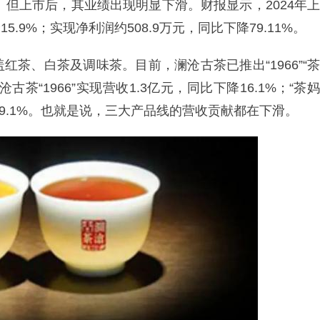
。但上市后，其业绩出现明显下滑。财报显示，2024年上
.9%；实现净利润约508.9万元，同比下降79.11%。
茶、白茶及调味茶。目前，澜沧古茶已推出“1966”“茶
古茶“1966”实现营收1.3亿元，同比下降16.1%；“茶妈
降19.1%。也就是说，三大产品线的营收贡献都在下滑。