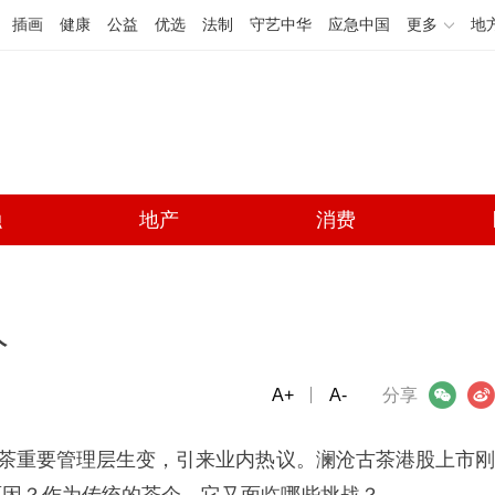
插画
健康
公益
优选
法制
守艺中华
应急中国
更多
地
融
地产
消费
人
A+
微信
A-
微博
分享
古茶重要管理层生变，引来业内热议。澜沧古茶港股上市刚