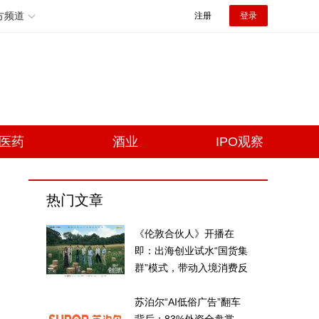
方频道
注册
登录
医药
酒业
IPO观察
热门文章
《伦敦合伙人》开播在
即：出海创业试水“国货集
群”模式，带动入境消费反
向种草
苏泊尔“AI低俗广告”翻车