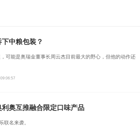
吞下中粮包装？
装，可能是奥瑞金董事长周云杰目前最大的野心，但他的动作还
 09:06:57
奥利奥互推融合限定口味产品
乐联名来袭。