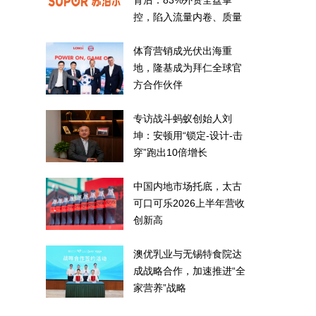
背后：83%外资全盘掌
控，陷入流量内卷、质量
频发的负循环
体育营销成光伏出海重
地，隆基成为拜仁全球官
方合作伙伴
专访战斗蚂蚁创始人刘
坤：安顿用“锁定-设计-击
穿”跑出10倍增长
中国内地市场托底，太古
可口可乐2026上半年营收
创新高
澳优乳业与无锡特食院达
成战略合作，加速推进“全
家营养”战略