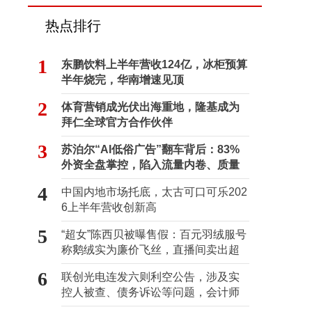
热点排行
1
东鹏饮料上半年营收124亿，冰柜预算
半年烧完，华南增速见顶
2
体育营销成光伏出海重地，隆基成为
拜仁全球官方合作伙伴
3
苏泊尔“AI低俗广告”翻车背后：83%
外资全盘掌控，陷入流量内卷、质量
频发的负循环
4
中国内地市场托底，太古可口可乐202
6上半年营收创新高
5
“超女”陈西贝被曝售假：百元羽绒服号
称鹅绒实为廉价飞丝，直播间卖出超
百万元
6
联创光电连发六则利空公告，涉及实
控人被查、债务诉讼等问题，会计师
事务所曾出具“保留意见”