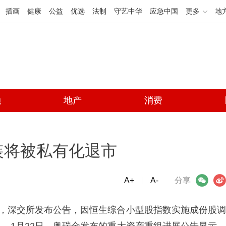
插画
健康
公益
优选
法制
守艺中华
应急中国
更多
地
融
地产
消费
装将被私有化退市
A+
微信
A-
微博
分享
日，深交所发布公告，因恒生综合小型股指数实施成份股调