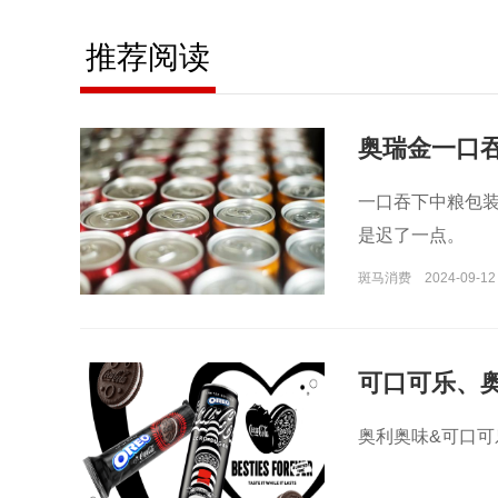
推荐阅读
奥瑞金一口
一口吞下中粮包
是迟了一点。
斑马消费
2024-09-12
可口可乐、
奥利奥味&可口可