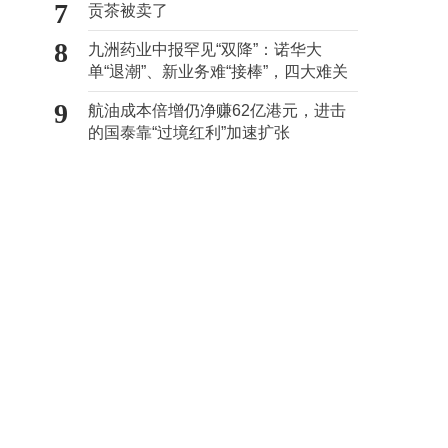
7
贡茶被卖了
8
九洲药业中报罕见“双降”：诺华大
单“退潮”、新业务难“接棒”，四大难关
待闯
9
航油成本倍增仍净赚62亿港元，进击
的国泰靠“过境红利”加速扩张