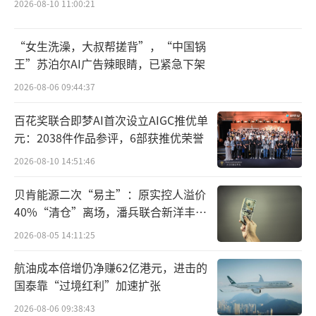
2026-08-10 11:00:21
说，选择安全可靠的年夜饭是他们首要关心的
问题。“我买的宠物年夜饭都是‘人食级
“女生洗澡，大叔帮搓背”，“中国锅
别’，人都能吃的食材给宠物们吃更放
王”苏泊尔AI广告辣眼睛，已紧急下架
心。”不过，北京商报记者调查发现，目前市
2026-08-06 09:44:37
面上能够宣称“人食级”的商家仍在少数，多
百花奖联合即梦AI首次设立AIGC推优单
数宠物年夜饭商家表示产品为“食品
元：2038件作品参评，6部获推优荣誉
级”或“饲料级”。
2026-08-10 14:51:46
一位从事宠物医疗的专业人员向北京商报
贝肯能源二次“易主”：原实控人溢价
记者表示，“人食级”狗粮一般指达到了人类
40%“清仓”离场，潘兵联合新洋丰、
宏科百世拟入主
可食用标准的产品，这类宠物食品不会添加过
2026-08-05 14:11:25
量的防腐剂和添加剂，也能较大程度地保留食
航油成本倍增仍净赚62亿港元，进击的
材营养，但“人食级”是针对人而言的，对于
国泰靠“过境红利”加速扩张
宠物来说并不一定更好，高品质的饲料级狗粮
2026-08-06 09:38:43