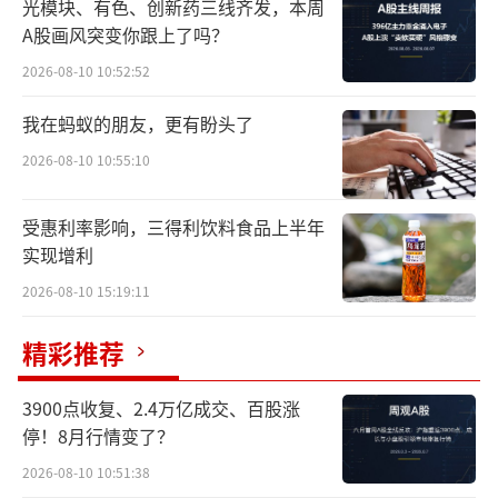
光模块、有色、创新药三线齐发，本周
A股画风突变你跟上了吗？
2026-08-10 10:52:52
我在蚂蚁的朋友，更有盼头了
2026-08-10 10:55:10
“人食级”年夜饭
受惠利率影响，三得利饮料食品上半年
蛇年新春临近，“年味”也蔓延到了宠物
实现增利
领域。近日，北京商报记者走访发现，一些主
2026-08-10 15:19:11
卖宠物食品的商家上新了宠物年夜饭套餐，其
精彩推荐
中，一家宠物年夜饭售价达到288元的商家向北
京商报记者表示，近期销售火热，准备了20
3900点收复、2.4万亿成交、百股涨
份，上架不到三天仅剩4份；另一家销售宠物年
停！8月行情变了？
夜饭的商家也同样表示生意火爆，“年前几乎
2026-08-10 10:51:38