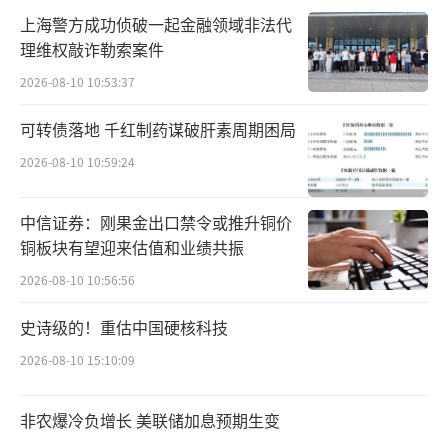
每天都要加班制作宠物年夜饭，有客人提前一
上海警方成功侦破一起金融领域非法代
个月就订完了”。
理维权敲诈勒索案件
整体来看，宠物年夜饭市场的产品和价格
2026-08-10 10:53:37
参差不齐，售价区间在20—300元不等。
可转债落地 千红制药谋破肝素周期困局
2026-08-10 10:59:24
作为一份独属于宠物的年夜饭，其内容的
丰富程度不亚于人类的年夜饭。一般来说，售
中信证券：刚果金出口禁令或推升铜价
价过百元的宠物年夜饭有前菜、主菜、汤品、
铜板块有望迎来估值和业绩共振
主食和甜品等多个种类，食材也往往涵盖牛
2026-08-10 10:56:56
肉、鸡肉、酸奶以及水果等，更有商家在年夜
饭套餐中提供了鲍鱼、鳕鱼以及三文鱼等昂贵
史诗级的！重估中国硬核科技
原材料。相比之下，售价二三十元的年夜饭则
2026-08-10 15:10:09
一般为单一品类，如饺子礼盒或汤圆礼盒等。
非农爆冷负增长 美联储加息预期生变
对于舍得给毛孩子“砸钱”的家长们来