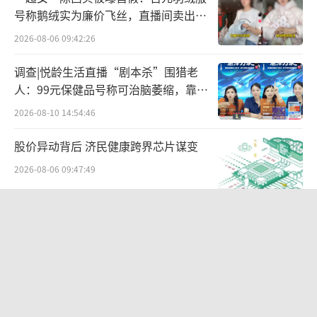
其店员表示，已于1月20日进行了涨价。宠物家
号称鹅绒实为廉价飞丝，直播间卖出超
小程序中，小型犬美容健康护理套餐现售价为2
百万元
2026-08-06 09:42:26
19元，据另一小型犬主人发布的信息，该套餐
在2024年8月时的价格为169元，现在涨幅在3
调查|悦龄生活直播“剧本杀”围猎老
人：99元保健品号称可治脑萎缩，靠鸡
0%左右。在小红书等社交媒体中，宠物家也因
蛋拉新一年开近两万家店
频繁涨价遭到不少消费者吐槽，消费者王女士
2026-08-10 14:54:46
表示，在宠物家的用户往往采用充钱办卡的消
股价异动背后 济民健康跨界芯片谋变
费模式，“我办了1000元的卡，办卡时没有说
2026-08-06 09:47:49
涨价的问题，但现在基础洗护套餐的价格已经
从办卡时的66元涨到了现在的89元”。
英矽智能、晶泰、薛定谔... AI制药企业
都在靠什么赚钱？
北京商报记者走访发现，对于春节前涨价
2026-07-24 11:36:56
的问题，宠物商家们有着截然不同的态度。一
家北京宠物店的老板表示，门店主要做熟客生
“活下去，医疗设备厂商突围的机会来
了”
意，大家预定时间很早，会尽量安排开，所以