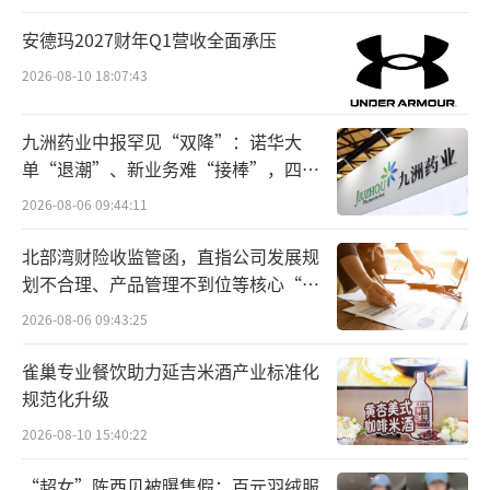
可能比低品质的“人食级”狗粮更有营
安德玛2027财年Q1营收全面承压
养，“人食级”更像是一种营销策略。
2026-08-10 18:07:43
洗美涨幅30%—100%
九洲药业中报罕见“双降”：诺华大
“精致养宠”除了体现在饮食上，还延伸
单“退潮”、新业务难“接棒”，四大
到了其他领域。年前正是宠物进行洗澡美容的
难关待闯
2026-08-06 09:44:11
热门时间段，北京线下的多家宠物美容店都已
北部湾财险收监管函，直指公司发展规
无“档期”。北京朝阳一家宠物店老板向北京
划不合理、产品管理不到位等核心“痛
商报记者表示，“从现在到年前最后一天都约
点”
2026-08-06 09:43:25
满了，上周就约满了”。
雀巢专业餐饮助力延吉米酒产业标准化
北京商报记者接连走访多家宠物店后发
规范化升级
现，除了排期较满外，涨价也成了不少商家节
2026-08-10 15:40:22
前的惯例。以宠物综合服务平台宠物家为例，
“超女”陈西贝被曝售假：百元羽绒服