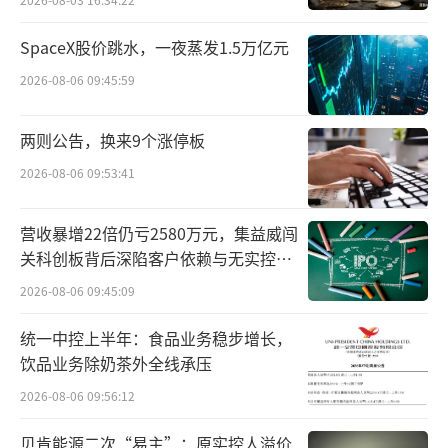
业者甚至给出了一个非常有趣的观点：
SpaceX股价跳水，一夜蒸发1.5万亿元
酒店已经不在乎OTA佣金率到底是高还是
2026-08-06 09:45:59
低了。
两则公告，换来9个涨停板
01
2026-08-06 09:53:41
首先我们来探讨一个话题，OTA们现行佣
金率到底高不高？
营收暴增22倍仍亏2580万元，集益威闯
关科创板背后深陷客户依赖与无实控人
这几天业内频繁出现一组新的对比数据，
困局
2026-08-06 09:45:09
按照平台收入除以平台交易额得出平台佣金率
统一中控上半年：食品业务稳步增长，
的计算方法，纵观2024年：
饮品业务除奶茶外全线承压
国际OTA中，Booking等几大巨头的整体佣
2026-08-06 09:56:12
金率均在13.5%以上。
贝肯能源二次“易主”：原实控人溢价