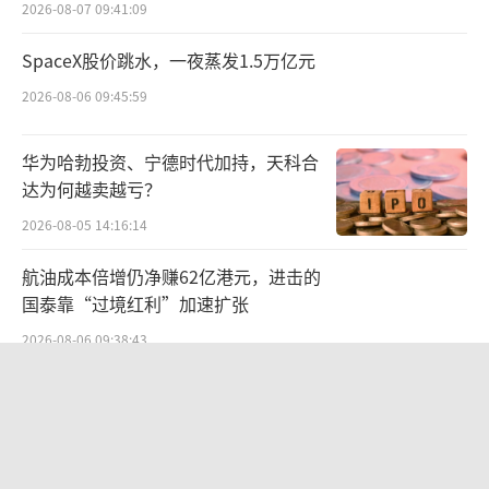
2026-08-07 09:41:09
相关报告中的数据显示，2024年上半年，
SpaceX股价跳水，一夜蒸发1.5万亿元
中式养生水品类迎来爆发，入局企业数量超过
2026-08-06 09:45:59
过去六年总和，前三季度新增产品达243款‌。而
统一在2024年6月才悄然引进养生水产品，动作
华为哈勃投资、宁德时代加持，天科合
显然慢不少。从去年财报可以看出，统一饮料
达为何越卖越亏？
业务的主要营收来源还是茶饮料、果汁、奶
2026-08-05 14:16:14
茶、咖啡和包装水。其中，茶饮料实现收益约
航油成本倍增仍净赚62亿港元，进击的
为85.75亿元，较去年增长13.1%。贡献较大的
国泰靠“过境红利”加速扩张
如统一绿茶、统一冰红茶、统一青梅绿茶、统
2026-08-06 09:38:43
一双萃柠檬茶、小茗同学、茶里王等品牌，熊
津的养生水则不在其中。
两则公告，换来9个涨停板
2026-08-06 09:53:41
北京商报记者注意到，目前在北京地区，
熊津进入了部分商超渠道，主要为进口食品超