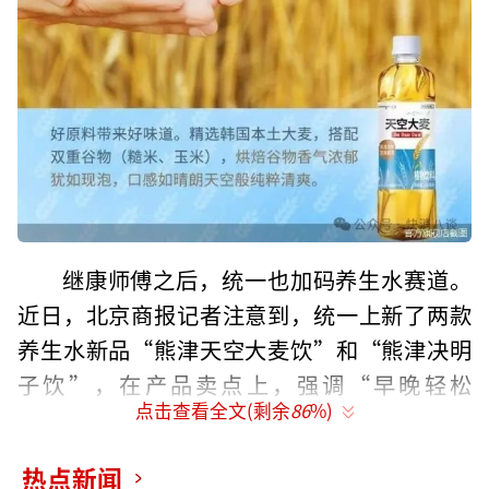
继康师傅之后，统一也加码养生水赛道。
近日，北京商报记者注意到，统一上新了两款
养生水新品“熊津天空大麦饮”和“熊津决明
子饮”，在产品卖点上，强调“早晚轻松
点击查看全文(剩余
86
%)
喝”，同时标明韩国原装进口。3月5日，港股
上市公司统一企业中国公布了2024年度业绩，
热点新闻
收益约为303.32亿元，较去年上升6.1%；公司