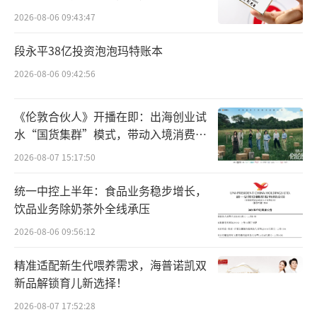
所曾出具“保留意见”
上架，产品规格为500ml/瓶。据统一官方旗舰
2026-08-06 09:43:47
店介绍，“熊津天空大麦饮”和“熊津决明子
段永平38亿投资泡泡玛特账本
饮”属于植物饮料一类，均为韩国原装进
2026-08-06 09:42:56
口。“大麦饮”甄选韩国本土大麦，搭配双重
谷物（糙米、玉米），烘焙谷物香气浓郁犹如
《伦敦合伙人》开播在即：出海创业试
现泡，口感如晴朗天空般纯粹清爽；“决明子
水“国货集群”模式，带动入境消费反
饮”甄选韩国本土决明子，具有清润不涩、清
向种草
2026-08-07 15:17:50
新回甘、夏日解渴等特点。这两款产品均被打
统一中控上半年：食品业务稳步增长，
上“0糖”“0脂肪”“0能量”的标签。
饮品业务除奶茶外全线承压
据悉，熊津集团于1980年成立于韩国，其
2026-08-06 09:56:12
水质净化、空气净化、卫浴等业务在韩国处于
精准适配新生代喂养需求，海普诺凯双
领先地位。熊津食品成立于1976年，总部位于
新品解锁育儿新选择！
韩国首尔，为饮料、甜食产品制造及销售公
2026-08-07 17:52:28