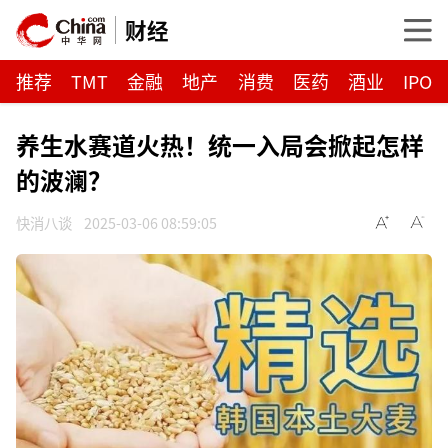
财经
推荐
TMT
金融
地产
消费
医药
酒业
IPO
养生水赛道火热！统一入局会掀起怎样
的波澜？
快消八谈
2025-03-06 08:59:05