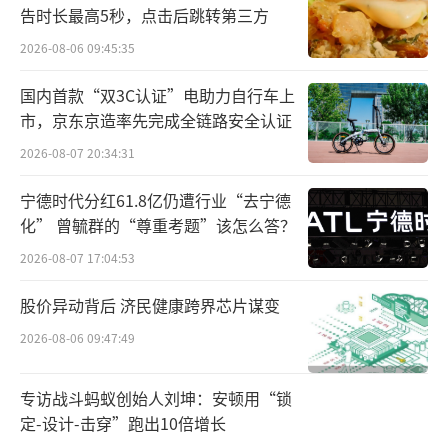
告时长最高5秒，点击后跳转第三方
水赛道的产品架构。
2026-08-06 09:45:35
事实上，与其他品牌相比，统一在养生水
国内首款“双3C认证”电助力自行车上
方面发力较晚。2018年，国内养生水行业方兴
市，京东京造率先完成全链路安全认证
未艾，仅有“可漾”和“健美清”两个品牌。2
2026-08-07 20:34:31
021年，元气森林将“健美清茶”升级为“纤
宁德时代分红61.8亿仍遭行业“去宁德
茶”，之后新增杭白菊花茶、桑叶茶等草本配
化” 曾毓群的“尊重考题”该怎么答？
方，并于2022年实现销售额破亿元，验证赛道
2026-08-07 17:04:53
商业化潜力‌。2024年3月，好望水推出“照顾系
列”桂圆水与薏米水，标志传统品牌加速入
股价异动背后 济民健康跨界芯片谋变
场‌。2024年8月，茶小开推出全新子系列“‌悦小
2026-08-06 09:47:49
开‌”，明确以‌养生水‌为核心定位，主打草本配
方与轻养生概念，标志着其正式进军养生水赛
专访战斗蚂蚁创始人刘坤：安顿用“锁
定-设计-击穿”跑出10倍增长
道‌。