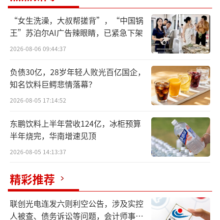
权益持有人应占溢利约为18.49亿元，较去年上
“女生洗澡，大叔帮搓背”，“中国锅
升10.9%。其中，饮品业务收益录得约192.41
王”苏泊尔AI广告辣眼睛，已紧急下架
亿元，较去年增长8.2%。业内分析人士指出，
2026-08-06 09:44:37
巨头加码养生水赛道，不光要与已占据渠道优
负债30亿，28岁年轻人败光百亿国企，
势的品牌抢占市场，还要平衡自身业务需要，
知名饮料巨鳄悲情落幕？
目前来看挑战不小。
2026-08-05 17:14:52
打“进口牌”
东鹏饮料上半年营收124亿，冰柜预算
半年烧完，华南增速见顶
饮料行业最热的养生水赛道，走进来一位
2026-08-05 14:13:37
资深玩家。
精彩推荐
近日，北京商报记者发现，统一旗下熊津
品牌上新了两款养生水，“熊津天空大麦
联创光电连发六则利空公告，涉及实控
饮”和“熊津决明子饮”，目前已在电商平台
人被查、债务诉讼等问题，会计师事务