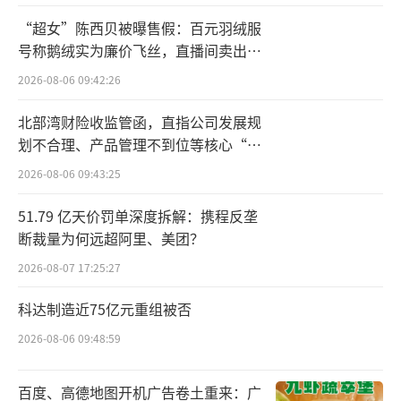
司，旗下饮料类产品涵盖果汁、即饮茶、水与
“超女”陈西贝被曝售假：百元羽绒服
传统饮品等。2018年，统一收购韩国熊津食
号称鹅绒实为廉价飞丝，直播间卖出超
品。2024年6月，统一引进了两款韩国原装进口
百万元
2026-08-06 09:42:26
的熊津植物饮料新品“玉米须茶”和“枳椇子
茶”，并打出“0系植物饮，早晚轻松喝”的口
北部湾财险收监管函，直指公司发展规
划不合理、产品管理不到位等核心“痛
号。
点”
2026-08-06 09:43:25
北京商报记者在电商平台看到，主流养生
51.79 亿天价罚单深度拆解：携程反垄
水品牌的单瓶售价在5—6元。而统一新品在官
断裁量为何远超阿里、美团？
方旗舰店售价49.8元/6瓶，折合8.3元/瓶。如果
2026-08-07 17:25:27
一次性买一箱20瓶，售价139.8元，折合6.99
元/瓶，也高于市面上已有的养生水产品。
科达制造近75亿元重组被否
2026-08-06 09:48:59
发力较晚
百度、高德地图开机广告卷土重来：广
通过推出两款新品，统一或完善其在养生