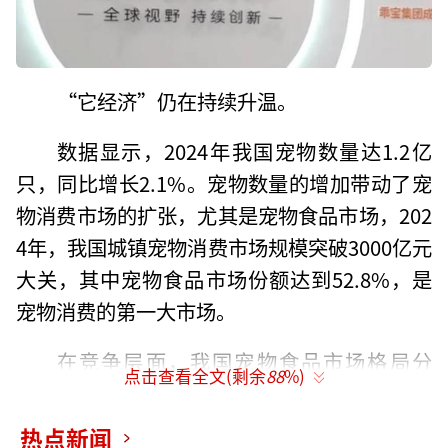
“它经济”仍在持续升温。
数据显示，2024年我国宠物数量达1.2亿
只，同比增长2.1%。宠物数量的增加带动了宠
物消费市场的扩张，尤其是宠物食品市场，202
4年，我国城镇宠物消费市场规模突破3000亿元
大关，其中宠物食品市场份额达到52.8%，是
宠物消费的第一大市场。
在竞争层面，我国宠物食品市场格局分
点击查看全文(剩余
88
%)
散，市场集中度CR10仅为19.96%。与此同
时，国产品牌与国际大牌相比在技术水平、研
热点新闻