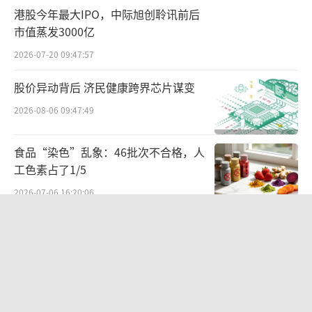
港股今年最大IPO，中际旭创聆讯前后
市值蒸发3000亿
2026-07-20 09:47:57
股价异动背后 济民健康跨界芯片谋变
2026-08-06 09:47:49
食品“染色”乱象：46批次不合格，人
工色素占了1/5
2026-07-06 16:20:06
最高涨幅30%！2026年7月储能全产业
链迎来集体涨价潮
其中，汇源与100%结合的横排商标共计三
个，主要是通过字体的变化，以及汇源两个字
2026-08-06 10:01:08
周边装饰图案变化进行了区分。竖排的商标也
联创光电连发六则利空公告，涉及实控