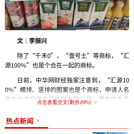
文｜李振兴
除了“千禾0”，“壹号土”等商标，“汇
源100%”也是个合在一起的商标。
日前，中华网财经独家注意到，“汇源10
0%”横排、竖排的图案也是个商标，申请人名
称为北京汇源食品饮料有限公司，覆盖的产品
点击查看全文(剩余
89
%)
包括能量饮料、果汁、纯净水（饮料）、奶茶
（非奶为主）、蔬菜汁（饮料）等。
热点新闻
国家知识产权局商标局中国商标网显