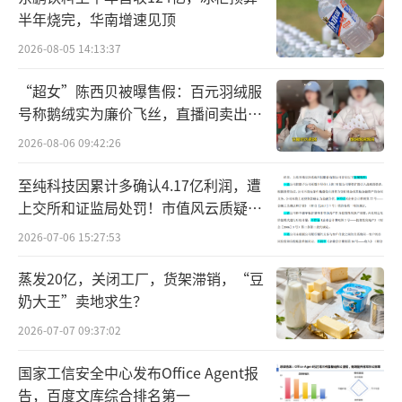
日”。
半年烧完，华南增速见顶
2026-08-05 14:13:37
“超女”陈西贝被曝售假：百元羽绒服
号称鹅绒实为廉价飞丝，直播间卖出超
百万元
2026-08-06 09:42:26
至纯科技因累计多确认4.17亿利润，遭
上交所和证监局处罚！市值风云质疑其
财务问题，遭巨额索赔！
2026-07-06 15:27:53
蒸发20亿，关闭工厂，货架滞销，“豆
奶大王”卖地求生？
2026-07-07 09:37:02
国家工信安全中心发布Office Agent报
告，百度文库综合排名第一