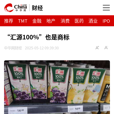
财经
推荐
TMT
金融
地产
消费
医药
酒业
IPO
“汇源100%”也是商标
中华网财经
2025-05-12 09:39:30