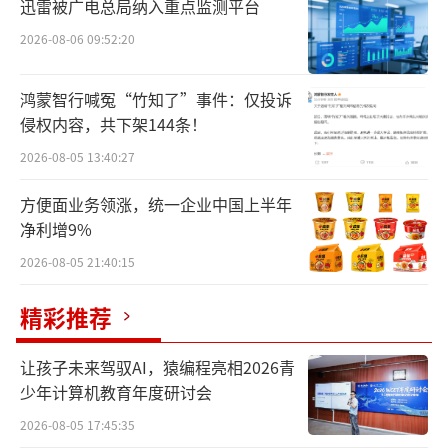
迅雷被广电总局纳入重点监测平台
示，“汇源100%”横排已经是“注册商标”，
2026-08-06 09:52:20
专用权期限为“2019年09月28日至2029年09月
27日”，国际分类为“32”，覆盖商品包
鸿蒙智行喊冤“竹知了”事件：仅投诉
括“能量饮、果汁、富含蛋白质的运动饮料、
侵权内容，共下架144条！
茶味非酒精饮料、乳酸饮料（果制品，非
2026-08-05 13:40:27
奶）、纯净水（饮料）、奶茶（非奶为主）、
方便面业务领涨，统一企业中国上半年
咖啡味非酒精饮料、豆类饮料;蔬菜汁（饮
净利增9%
料）。”
2026-08-05 21:40:15
精彩推荐
让孩子未来驾驭AI，猿编程亮相2026青
少年计算机教育年度研讨会
2026-08-05 17:45:35