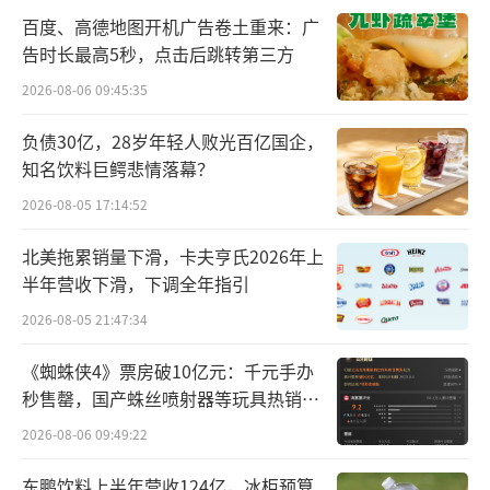
百度、高德地图开机广告卷土重来：广
告时长最高5秒，点击后跳转第三方
2026-08-06 09:45:35
负债30亿，28岁年轻人败光百亿国企，
知名饮料巨鳄悲情落幕？
2026-08-05 17:14:52
北美拖累销量下滑，卡夫亨氏2026年上
值得注意的是，北京汇源食品饮料有限公
半年营收下滑，下调全年指引
司还申请了“汇源100%”竖排的商标，并且分
2026-08-05 21:47:34
类也为“32”，覆盖无酒精果汁、果汁、水
（饮料）、无酒精饮料、苏打水、咖啡味非酒
《蜘蛛侠4》票房破10亿元：千元手办
精饮料、茶味非酒精饮料、带果肉果汁饮料、
秒售罄，国产蛛丝喷射器等玩具热销海
外
植物饮料、制作饮料用无酒精配料。专用权期
2026-08-06 09:49:22
限为“2022年09月21日至2032年09月20
东鹏饮料上半年营收124亿，冰柜预算