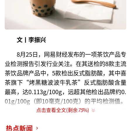
文丨李振兴
8月25日，网易财经发布的一项茶饮产品专
业检测报告引发行业关注。在其送检的8款主流
茶饮品牌产品中，5款检出反式脂肪酸，其中喜
茶旗下“烤黑糖波波牛乳茶”反式脂肪酸含量
最高，达0.113g/100g，远超其他检出品牌约0.
01g/100g（即10毫克/100克）的平均检测值。
尽管该数值符合国家标准中“0反式脂肪酸”的
点击查看全文(剩余
75
%)
声称要求，但这一结果与其长期宣传的“0反式
热点新闻
脂肪酸”概念形成反差，迅速引发消费者热