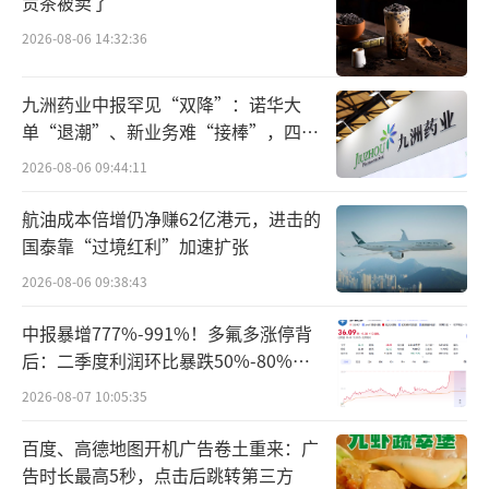
贡茶被卖了
锋在接受采访时表示，牛奶等天然食品中本身
2026-08-06 14:32:36
含有反式脂肪酸，只要不超过每日2g的推荐摄
入量，健康风险极低。食品工程博士云无心也
九洲药业中报罕见“双降”：诺华大
认为，使用植脂末的奶茶反而不易检出反式脂
单“退潮”、新业务难“接棒”，四大
肪酸，真奶产品检出属正常现象。
难关待闯
2026-08-06 09:44:11
在微博上，有网友表示，“剂量才是关
航油成本倍增仍净赚62亿港元，进击的
键，合规就安心喝”；也有网友称，“天然牛
国泰靠“过境红利”加速扩张
奶也会有反式脂肪酸”。不过另有网友提出疑
2026-08-06 09:38:43
问：“之前还有人跟我说哪个奶茶卖得贵，用
中报暴增777%-991%！多氟多涨停背
料好，现在看来也未必。”
后：二季度利润环比暴跌50%-80%，
是黄金坑还是陷阱？
2026-08-07 10:05:35
此次风波暴露出茶饮行业的宣传困境。一
方面，喜茶等品牌确实符合“0反式脂肪酸”的
百度、高德地图开机广告卷土重来：广
告时长最高5秒，点击后跳转第三方
国标定义（低于0.3g/100g）；另一方面，消费