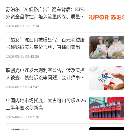
员会发布的《中国居民反式脂肪酸膳食摄入水
苏泊尔“AI低俗广告”翻车背后：83%
平及其风险评估》报告显示：食品中反式脂肪
外资全盘掌控，陷入流量内卷、质量频
酸来源分为天然来源和加工来源，乳及乳制品
发的负循环
2026-08-07 11:17:34
中天然来源的反式脂肪酸平均含量为0.83g/100
“超女”陈西贝被曝售假：百元羽绒服
g，这也导致使用真奶的茶饮产品在检测中出现
号称鹅绒实为廉价飞丝，直播间卖出超
微量反式脂肪酸的现象。在此次测评中，霸王
百万元
2026-08-06 09:42:26
茶姬“伯牙绝弦”产品被检测出反式脂肪酸含
量为0.0133g/100g，该含量符合食品安全国家
联创光电连发六则利空公告，涉及实控
人被查、债务诉讼等问题，会计师事务
标准（GB28050-2011）关于“0反式脂肪
所曾出具“保留意见”
酸”（低于0.3g/100g）的声称要求。
2026-08-06 09:43:47
中国内地市场托底，太古可口可乐2026
截至发稿，奈雪的茶、爷爷不泡茶等涉事
上半年营收创新高
品牌尚未公开回应。
2026-08-06 17:07:28
科信食品与健康信息交流中心副主任阮光