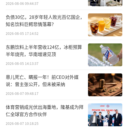
念。
2026-08-06 09:44:37
针对检测结果，喜茶于8月25日下午发布
负债30亿，28岁年轻人败光百亿国企，
知名饮料巨鳄悲情落幕？
《严正声明》作出回应。声明强调，检测出的
2026-08-05 17:14:52
微量反式脂肪酸系真奶原料天然带入，其烤黑
糖波波牛乳茶0.113g/100g的含量符合《食品安
东鹏饮料上半年营收124亿，冰柜预算
全国家标准预包装食品营养标签通则》（GB28
半年烧完，华南增速见顶
050-2011）关于“0反式脂肪酸”（低于0.3g/1
2026-08-05 14:13:37
00g）的声称要求。喜茶进一步表示，“含量最
患儿死亡、瞒报一年！前CEO对外媒
高恰恰证明使用了最多的真奶原料”，并重申
说：曾主张公开，但未被采纳
全线产品坚持“0奶精、0植脂末、0氢化植物
2026-08-07 09:48:17
油”等“七零”标准。
体育营销成光伏出海重地，隆基成为拜
同样检出反式脂肪酸的霸王茶姬也作出类
仁全球官方合作伙伴
似回应称，根据国家食品安全风险评估专家委
2026-08-07 10:18:25