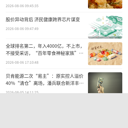
者对“0标注”存在普遍的绝对化理解。国家标
2026-08-06 09:45:35
准是准入的最低门槛。喜茶作为高端奶茶的代
股价异动背后 济民健康跨界芯片谋变
表品牌，主要产品的价格带均在20元以上。虽
2026-08-06 09:47:49
然被检出产品检测值符合相关标准，但作为领
军的高端品牌，应该对自己有更高的要求，才
全球排名第二，年入4000亿，不上市，
能配得上“高端”定位。
不接受采访，“百年零食神秘家族”浮
（责任编辑：zx0280）
出水面？
2026-08-06 17:10:48
贝肯能源二次“易主”：原实控人溢价
40%“清仓”离场，潘兵联合新洋丰、
宏科百世拟入主
2026-08-05 14:11:25
欣天科技易主背后藏六年对赌，“华为
概念+AI营销”溢价难掩52亿重资产考
验
2026-08-05 14:14:15