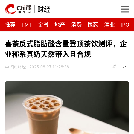
财经
推荐
TMT
金融
地产
消费
医药
酒业
IPO
喜茶反式脂肪酸含量登顶茶饮测评，企
业称系真奶天然带入且合规
中华网财经
2025-08-27 11:28:38