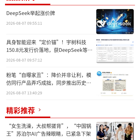
议。
DeepSeek举起涨价牌
检测报告显示，此次参与测评的品牌包括
2026-08-07 09:55:11
喜茶、奈雪的茶、蜜雪冰城等8家头部茶饮企
具身智能迎来“定价锚”！宇树科技
业，检测项目涵盖反式脂肪酸、胆固醇及钠含
150.8元发行价落地，获DeepSeek等豪
量等指标。结果显示，喜茶、奈雪的茶、爷爷
华战配加持
2026-08-07 09:57:12
不泡茶、茉莉奶白、霸王茶姬5个品牌的产品检
出反式脂肪酸，含量范围在11.7毫克/100克
粉笔“自曝家丑”：降价并非让利，模
（0.0117g/100g）至113毫克/100克（0.113g/
仿同行产品弄巧成拙，同步推出历史学
员退费方案
100g）之间。其中喜茶的检测值不仅在本次测
2026-08-07 13:40:29
评中最高，更是接近第二名奈雪的茶相关产品
精彩推荐
检测值的10倍。值得注意的是，反式脂肪酸主
要来源于植脂末、代可可脂等氢化植物油原
“女生洗澡，大叔帮搓背”，“中国锅
料，而喜茶等品牌近年均主打“真奶制作”概
王”苏泊尔AI广告辣眼睛，已紧急下架