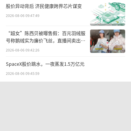
股价异动背后 济民健康跨界芯片谋变
2026-08-06 09:47:49
“超女”陈西贝被曝售假：百元羽绒服
号称鹅绒实为廉价飞丝，直播间卖出超
百万元
2026-08-06 09:42:26
SpaceX股价跳水，一夜蒸发1.5万亿元
2026-08-06 09:45:59
江小白起诉东方甄选案结果公布：构成
商业诋毁，赔偿30万元
2026-08-03 16:34:22
营收暴增22倍仍亏2580万元，集益威闯
关科创板背后深陷客户依赖与无实控人