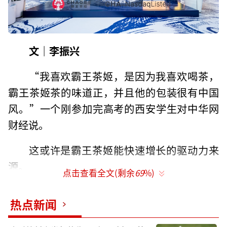
文｜李振兴
“我喜欢霸王茶姬，是因为我喜欢喝茶，
霸王茶姬茶的味道正，并且他的包装很有中国
风。”一个刚参加完高考的西安学生对中华网
财经说。
这或许是霸王茶姬能快速增长的驱动力来
源。
点击查看全文(剩余
69
%)
霸王茶姬，2017年成立，4月17日晚，霸
热点新闻
王茶姬开启了新征程，登陆纳斯达克。根据发
行价28美元测算，此次IPO募资规模为4.11亿美