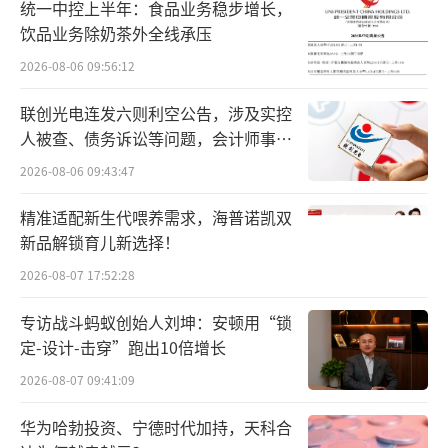
统一中控上半年：食品业务稳步增长，
亿元人民币，较2023年全年增加173%。2024
饮品业务除奶茶外全线承压
年，霸王茶姬实现全年营收124.05亿人民币，
2026-08-06 09:56:12
净利润为25.15亿元。2024年霸王茶姬的门店数
增长83%，共拥有6440家门店，其中加盟店62
联创光电连发六则利空公告，涉及实控
人被查、债务诉讼等问题，会计师事务
71家，占比高达97%。
所曾出具“保留意见”
2026-08-06 09:43:47
目前，霸王茶姬门店覆盖了一线、新一线
精准适配新生代喂养需求，海普诺凯双
城市商圈，县城购物中心，海外知名商业体。
新品解锁育儿新选择！
过去几年，霸王茶姬还新增24小时门店，由听
2026-08-07 17:52:28
障员工占主力的无声门店，以及宠物友好门
店、冲浪文化店等主题店型。
专访战斗蚂蚁创始人刘坤：安顿用“锁
（责任编辑：zx0280）
定-设计-击穿”跑出10倍增长
2026-08-07 09:41:09
华为哈勃投资、宁德时代加持，天科合