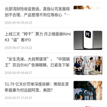
在纳斯达克交易所外，霸王茶姬设立了一
北部湾财险收监管函，直指公司发展规
个快闪店。在快闪店，茶友可以现场品尝“伯
划不合理、产品管理不到位等核心“痛
牙绝弦”这样的经典产品。另外，霸王茶姬在
点”
2026-08-06 09:43:25
北美市场的第一家店也将于近期在洛杉矶正式
开业，“以茶会友，用一杯茶链接每人每天，
上线三天“榨干”算力 月之暗面被Kimi
K3“逼”着IPO
这个使命将继续践行”。
2026-08-07 16:25:22
霸王茶姬CFO黄鸿飞表示，希望能通过霸
“女生洗澡，大叔帮搓背”，“中国锅
王茶姬的现代化演绎，激发出茶这个历史悠
王”苏泊尔AI广告辣眼睛，已紧急下架
久、为全世界消费者广泛喜爱的饮品的活力。
2026-08-06 09:44:37
霸王茶姬上市“不仅代表着我们开始面向更加
广阔的投资者市场，也代表着我们朝着我们的
51.79 亿天价罚单深度拆解：携程反垄
断裁量为何远超阿里、美团？
愿景更进了一步。”
2026-08-07 17:25:27
2024年全年，霸王茶姬商品交易额为295