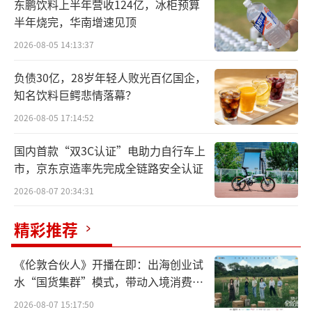
东鹏饮料上半年营收124亿，冰柜预算
元。开盘涨超20.53%，报33.75美元。收盘，
半年烧完，华南增速见顶
霸王茶姬股价为32.44美元，涨幅为15.86%，
2026-08-05 14:13:37
总市值为60亿美元，约438亿人民币。
负债30亿，28岁年轻人败光百亿国企，
知名饮料巨鳄悲情落幕？
据招股书信息，此次IPO募集的资金，将用
于用于科技投入、新品研发、扩大门店规模、
2026-08-05 17:14:52
构建海外供应链网络等。
国内首款“双3C认证”电助力自行车上
市，京东京造率先完成全链路安全认证
在霸王茶姬看来，企业上市不只是商业行
2026-08-07 20:34:31
为，也是让东方茶再次从中国走向世界，链接
人与人的文化之旅。霸王茶姬创始人张俊杰在
精彩推荐
上市后的内部信中提到，希望茶成为全球人们
日常生活的一部分，“像咖啡一样自然，却更
《伦敦合伙人》开播在即：出海创业试
水“国货集群”模式，带动入境消费反
有温度”。
向种草
2026-08-07 15:17:50