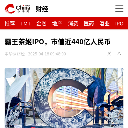
财经
推荐
TMT
金融
地产
消费
医药
酒业
IPO
霸王茶姬IPO，市值近440亿人民币
中华网财经
2025-04-18 09:48:00