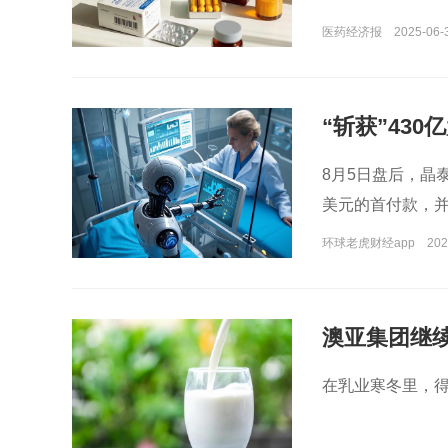
医药经济报
2025-06-
“斩获”43
8月5日盘后，晶泰
美元的首付款，并
款。
环球老虎财经app
202
澳亚集团继
在乳业寒冬里，