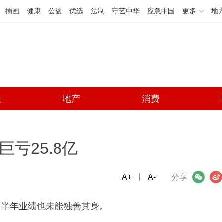
插画
健康
公益
优选
法制
守艺中华
应急中国
更多
地
融
地产
消费
亏25.8亿
A+
微信
A-
微博
分享
的半年业绩也未能独善其身。