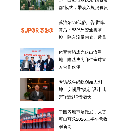
即：出海创业试水“国货集
群”模式，带动入境消费反
向种草
苏泊尔“AI低俗广告”翻车
背后：83%外资全盘掌
控，陷入流量内卷、质量
频发的负循环
体育营销成光伏出海重
地，隆基成为拜仁全球官
方合作伙伴
专访战斗蚂蚁创始人刘
坤：安顿用“锁定-设计-击
穿”跑出10倍增长
中国内地市场托底，太古
可口可乐2026上半年营收
创新高