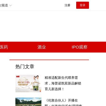
方频道
注册
登录
医药
酒业
IPO观察
热门文章
精准适配新生代喂养需
求，海普诺凯双新品解锁
育儿新选择！
《伦敦合伙人》开播在