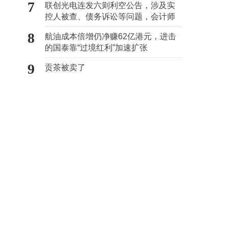
7
联创光电连发六则利空公告，涉及实
控人被查、债务诉讼等问题，会计师
事务所曾出具“保留意见”
8
航油成本倍增仍净赚62亿港元，进击
的国泰靠“过境红利”加速扩张
9
贡茶被卖了