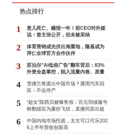
热点排行
1
患儿死亡、瞒报一年！前CEO对外媒
说：曾主张公开，但未被采纳
2
体育营销成光伏出海重地，隆基成为
拜仁全球官方合作伙伴
3
苏泊尔“AI低俗广告”翻车背后：83%
外资全盘掌控，陷入流量内卷、质量
频发的负循环
4
雪佛兰将退出中国市场？通用汽车回
应：不会停产
5
“超女”陈西贝被曝售假：百元羽绒服号
称鹅绒实为廉价飞丝，直播间卖出超
百万元
6
中国内地市场托底，太古可口可乐202
6上半年营收创新高