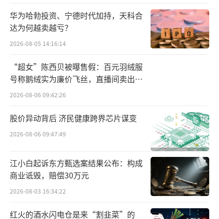
营销有限公司等七家公司共同署名。它们均属
华为哈勃投资、宁德时代加持，天科合
于宏胜系企业，由宗馥莉一手掌控。
达为何越卖越亏？
首款产品曝光，制定年销300亿目标
2026-08-05 14:16:14
宗馥莉的决绝，并非“一时头脑发热”，
“超女”陈西贝被曝售假：百元羽绒服
号称鹅绒实为廉价飞丝，直播间卖出超
而是有自己的底气和布局。
百万元
2026-08-06 09:42:26
数据显示，目前娃哈哈市面常见的8类产品
股价异动背后 济民健康跨界芯片谋变
中，仅有天然矿泉水与集团公司存在股权关联
2026-08-06 09:47:49
（集团公司持股34.79%），其余33家生产主体
大多由宗馥莉的宏胜系控制。过去一年，在宗
江小白起诉东方甄选案结果公布：构成
馥莉正式上任后，通过关停娃哈哈非宏胜系工
商业诋毁，赔偿30万元
厂、将代工订单转移至宏胜智能工厂等操作，
2026-08-03 16:34:22
重构了利益分配链条，这些都是她敢于放
红火的酒水闪电仓是来“割韭菜”的
弃“娃哈哈”、力推“娃小宗”的底气所在。