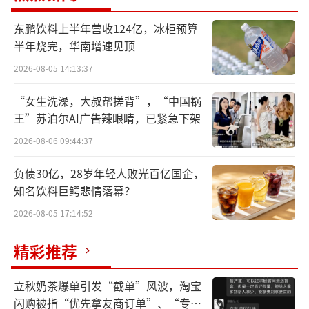
和董事会的审议通过。而几乎就是同一时间，
东鹏饮料上半年营收124亿，冰柜预算
娃哈哈经销商也收到了一份《关于开展2026销
半年烧完，华南增速见顶
售年度经销商沟通工作的通知》。
2026-08-05 14:13:37
“女生洗澡，大叔帮搓背”，“中国锅
王”苏泊尔AI广告辣眼睛，已紧急下架
2026-08-06 09:44:37
负债30亿，28岁年轻人败光百亿国企，
知名饮料巨鳄悲情落幕？
2026-08-05 17:14:52
精彩推荐
立秋奶茶爆单引发“截单”风波，淘宝
闪购被指“优先拿友商订单”、“专挑