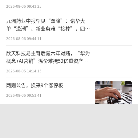
点”
易实现。
2026-08-06 09:43:25
就在近日，娃哈哈经销商被曝要求“二选
九洲药业中报罕见“双降”：诺华大
单“退潮”、新业务难“接棒”，四大
一封杀令”相关话题冲上了热搜。娃哈哈资深
难关待闯
经销商赵先生（化姓）是杭州本地人，2009年
2026-08-06 09:44:11
左右开始做娃哈哈经销商，目前主要代理娃哈
欣天科技易主背后藏六年对赌，“华为
哈纯净水，同时也做其他品牌的代理。据赵先
概念+AI营销”溢价难掩52亿重资产考
验
生透露，他们收到了娃哈哈通知，要求不能代
2026-08-05 14:14:15
理“娃小宗”，否则取消娃哈哈经销资格。这
两则公告，换来9个涨停板
一要求，得到了杭州、安徽、湖北等多地娃哈
2026-08-06 09:53:41
哈经销商的证实。
目前，“娃小宗”还没全面铺货，经销商
SpaceX股价跳水，一夜蒸发1.5万亿元
还没到必须“二选一”的时候。但从这个消息
2026-08-06 09:45:59
不难看出，娃哈哈考虑到宗馥莉的影响力，已