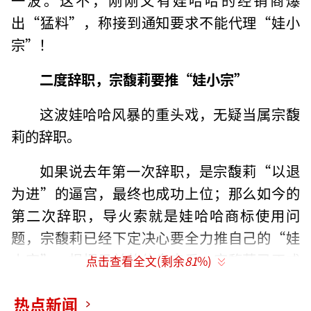
出“猛料”，称接到通知要求不能代理“娃小
宗”！
二度辞职，宗馥莉要推“娃小宗”
这波娃哈哈风暴的重头戏，无疑当属宗馥
莉的辞职。
如果说去年第一次辞职，是宗馥莉“以退
为进”的逼宫，最终也成功上位；那么如今的
第二次辞职，导火索就是娃哈哈商标使用问
题，宗馥莉已经下定决心要全力推自己的“娃
小宗”。根据目前的信息来看，宗馥莉已正式
点击查看全文(剩余
81
%)
辞去公司法定代表人、董事及董事长等核心职
热点新闻
务，相关离职程序已于9月12日完成集团股东会