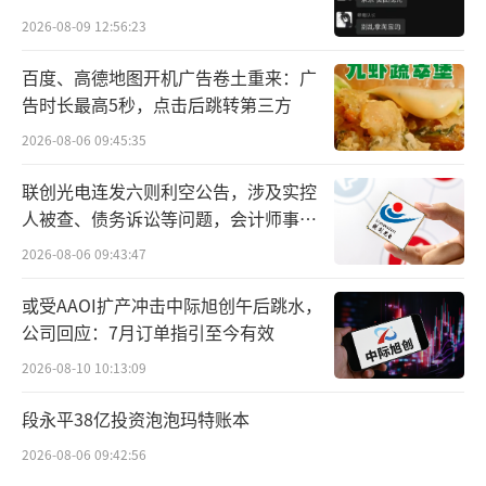
贵的拿”
2026-08-09 12:56:23
百度、高德地图开机广告卷土重来：广
告时长最高5秒，点击后跳转第三方
2026-08-06 09:45:35
联创光电连发六则利空公告，涉及实控
人被查、债务诉讼等问题，会计师事务
该“通知”表示，娃哈哈从2026年新的销
所曾出具“保留意见”
2026-08-06 09:43:47
售年度起更换使用新品牌“娃小宗。并且强
或受AAOI扩产冲击中际旭创午后跳水，
调，“因复杂的历史相关问题不能在近期得到
公司回应：7月订单指引至今有效
有效地解决，导致公司经营始终暴露在相关法
2026-08-10 10:13:09
律风险之下。因此，我们不得不做出以上的安
排”。值得注意的是，这份文件由杭州娃哈哈
段永平38亿投资泡泡玛特账本
宏辉食品饮料有限公司、浙江娃哈哈食品饮料
2026-08-06 09:42:56