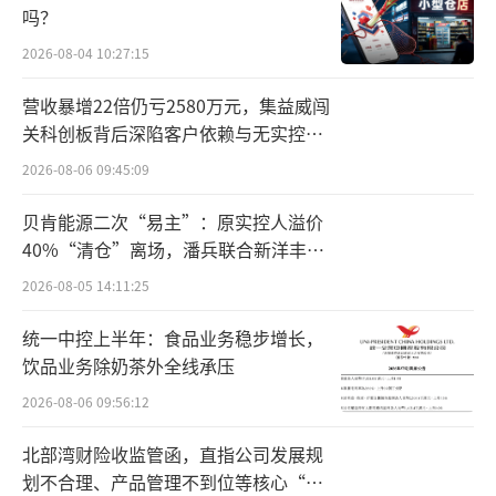
吗？
今年2月至5月，宏胜饮料相继申请注册了
2026-08-04 10:27:15
数十个“娃小宗”商标，涵盖餐饮住宿、办公
营收暴增22倍仍亏2580万元，集益威闯
用品、服装鞋帽、教育娱乐等领域，并已经
关科创板背后深陷客户依赖与无实控人
为“娃小宗”开通了社交媒体账号。其
困局
2026-08-06 09:45:09
中，“娃小宗”首款产品凝香乌龙瞄准无糖茶
贝肯能源二次“易主”：原实控人溢价
赛道，该产品定价4元，与娃哈哈在包装上区分
40%“清仓”离场，潘兵联合新洋丰、
鲜明。之前有媒体报道，宗馥莉给“娃小
宏科百世拟入主
2026-08-05 14:11:25
宗”定的目标是年销售额300亿元，相当于娃哈
哈当前营收规模的近八成。
统一中控上半年：食品业务稳步增长，
饮品业务除奶茶外全线承压
娃哈哈or娃小宗，经销商被要求“二选
2026-08-06 09:56:12
一”
北部湾财险收监管函，直指公司发展规
不过，宗馥莉的“如意算盘”，并不太容
划不合理、产品管理不到位等核心“痛