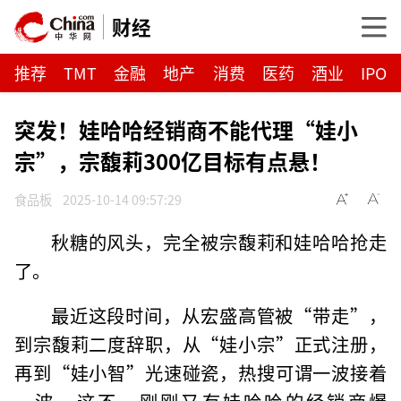
财经
推荐
TMT
金融
地产
消费
医药
酒业
IPO
突发！娃哈哈经销商不能代理“娃小
宗”，宗馥莉300亿目标有点悬！
食品板
2025-10-14 09:57:29
秋糖的风头，完全被宗馥莉和娃哈哈抢走
了。
最近这段时间，从宏盛高管被“带走”，
到宗馥莉二度辞职，从“娃小宗”正式注册，
再到“娃小智”光速碰瓷，热搜可谓一波接着
一波。这不，刚刚又有娃哈哈的经销商爆