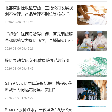
北部湾财险收监管函，直指公司发展规
划不合理、产品管理不到位等核心“痛
点”
2026-08-06 09:43:25
“超女”陈西贝被曝售假：百元羽绒服
号称鹅绒实为廉价飞丝，直播间卖出超
百万元
2026-08-06 09:42:26
股价异动背后 济民健康跨界芯片谋变
2026-08-06 09:47:49
51.79 亿天价罚单深度拆解：携程反垄
断裁量为何远超阿里、美团？
2026-08-07 17:25:27
SpaceX股价跳水，一夜蒸发1.5万亿元