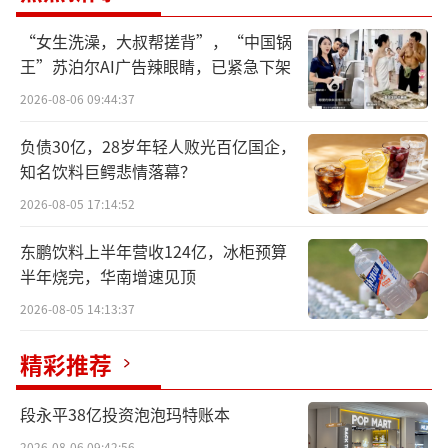
据了解，2017年霸王茶姬创立于云南昆
明，专注于做好一杯茶，传承与传播中国茶文
“女生洗澡，大叔帮搓背”，“中国锅
王”苏泊尔AI广告辣眼睛，已紧急下架
化。经过八年发展，霸王茶姬已完成从云南到
2026-08-06 09:44:37
全球的跨越，截至目前全球门店数约7000家，
业务覆盖新加坡、马来西亚、美国等多个国
负债30亿，28岁年轻人败光百亿国企，
家，并于2025年成功登陆纳斯达克证券交易
知名饮料巨鳄悲情落幕？
所。
2026-08-05 17:14:52
尚向民表示，霸王茶姬坚持产品“健康、
东鹏饮料上半年营收124亿，冰柜预算
半年烧完，华南增速见顶
透明、低负担”原则。通过大规模、高品质的
2026-08-05 14:13:37
原料采购，2024年茶叶采购量达1.3万吨，品牌
不仅确保了产品品质，也实质性带动了上游茶
精彩推荐
产业的升级与茶农增收。
段永平38亿投资泡泡玛特账本
在低负担方面，霸王茶姬积极响应“健康
2026-08-06 09:42:56