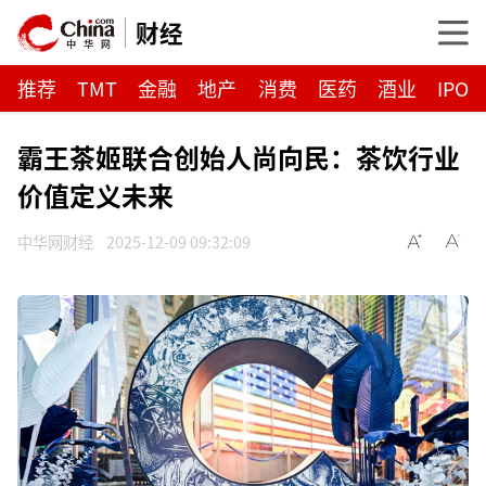
财经
推荐
TMT
金融
地产
消费
医药
酒业
IPO
霸王茶姬联合创始人尚向民：茶饮行业
价值定义未来
中华网财经
2025-12-09 09:32:09