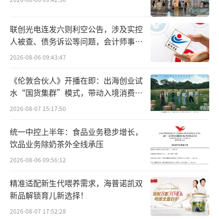
中国”行动，率先在上海试点并推广“营养选
择标识”制度，帮助消费者清晰认知饮品中的
联创光电连发六则利空公告，涉及实控
糖分与热量，该举措亦在马来西亚获得官方健
人被查、债务诉讼等问题，会计师事务
康认证，显示出健康化实践的国际认可。
所曾出具“保留意见”
2026-08-06 09:43:47
科技创新被视为品牌发展的核心引擎。霸
《伦敦合伙人》开播在即：出海创业试
水“国货集群”模式，带动入境消费反
王茶姬通过标准化提取、智能化生产与数字化
向种草
管理，保障产品品质的稳定与高效，是新质生
2026-08-07 15:17:50
产力的积极践行者。同时，该品牌致力于让传
统一中控上半年：食品业务稳步增长，
统茶文化“活”起来，创新性地将非遗等传统
饮品业务除奶茶外全线承压
文化元素融入产品与品牌体验，吸引年轻群体
2026-08-06 09:56:12
重新认识并喜爱中国茶。
（责任编辑：zx0280）
精准适配新生代喂养需求，海普诺凯双
新品解锁育儿新选择！
2026-08-07 17:52:28