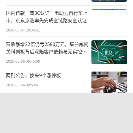
国内首款“双3C认证”电助力自行车上
市，京东京造率先完成全链路安全认证
2026-08-07 20:34:31
营收暴增22倍仍亏2580万元，集益威闯
关科创板背后深陷客户依赖与无实控人
困局
2026-08-06 09:45:09
两则公告，换来9个涨停板
2026-08-06 09:53:41
专访战斗蚂蚁创始人刘坤：安顿用“锁
定-设计-击穿”跑出10倍增长
2026-08-07 09:41:09