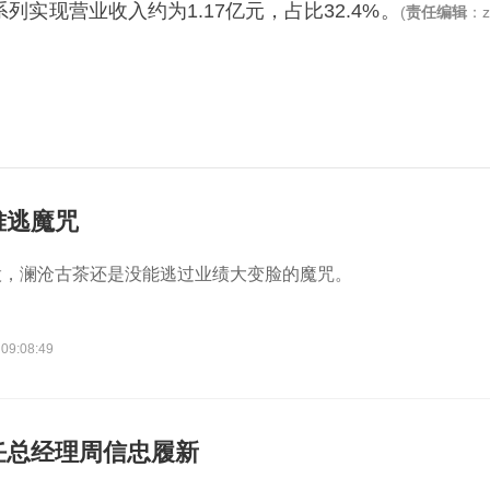
”系列实现营业收入约为1.17亿元，占比32.4%。
(
责任编辑
：
难逃魔咒
股，澜沧古茶还是没能逃过业绩大变脸的魔咒。
 09:08:49
任总经理周信忠履新