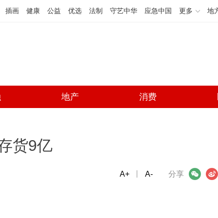
插画
健康
公益
优选
法制
守艺中华
应急中国
更多
地
融
地产
消费
存货9亿
A+
微信
A-
微博
分享