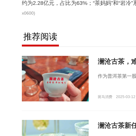
约为2.28亿元，占比为63%；“茶妈妈”和“岩冷
x0600)
推荐阅读
澜沧古茶，
作为普洱茶第一
斑马消费
2025-03-12
澜沧古茶新