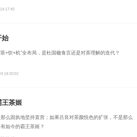
14:17:45
开始
到“茶+饮+机”全布局，是杜国楹食言还是对茶理解的迭代？
24 18:20:02
霸王茶姬
是那么固执地坚持直营；如果吕良对茶颜悦色的扩张，不是那么
会有如今的霸王茶姬？