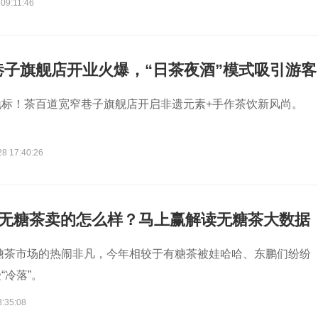
09:11:46
巷子旗舰店开业火爆，“日茶夜酒”模式吸引游客
地标！茶百道宽窄巷子旗舰店开启非遗元素+手作茶饮新风尚。
28 17:40:26
-3月无糖茶卖的怎么样？马上赢解读无糖茶大数据
无糖茶市场的热闹非凡，今年相较于有糖茶被娃哈哈、东鹏们纷纷
“冷落”。
3:35:08