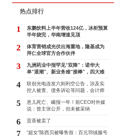
热点排行
1
东鹏饮料上半年营收124亿，冰柜预算
半年烧完，华南增速见顶
2
体育营销成光伏出海重地，隆基成为
拜仁全球官方合作伙伴
3
九洲药业中报罕见“双降”：诺华大
单“退潮”、新业务难“接棒”，四大难
关待闯
4
联创光电连发六则利空公告，涉及实
控人被查、债务诉讼等问题，会计师
事务所曾出具“保留意见”
5
患儿死亡、瞒报一年！前CEO对外媒
说：曾主张公开，但未被采纳
6
贡茶被卖了
7
“超女”陈西贝被曝售假：百元羽绒服号