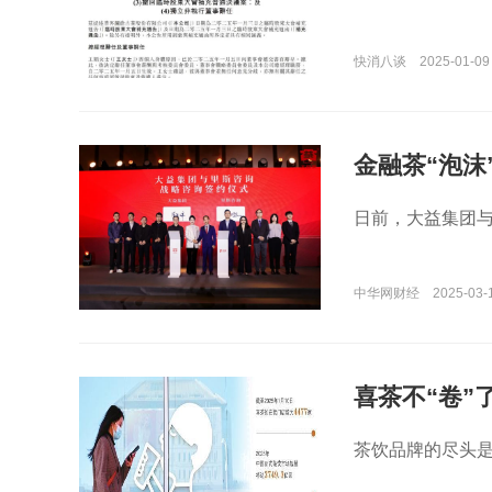
快消八谈
2025-01-09
金融茶“泡沫
日前，大益集团与
中华网财经
2025-03-1
喜茶不“卷”
茶饮品牌的尽头