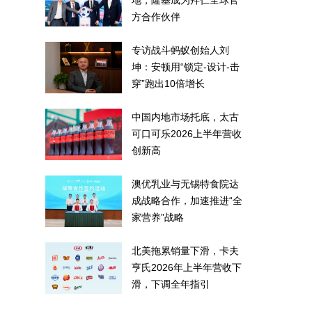
地，隆基成为拜仁全球官
方合作伙伴
专访战斗蚂蚁创始人刘
坤：安顿用“锁定-设计-击
穿”跑出10倍增长
中国内地市场托底，太古
可口可乐2026上半年营收
创新高
澳优乳业与无锡特食院达
成战略合作，加速推进“全
家营养”战略
北美拖累销量下滑，卡夫
亨氏2026年上半年营收下
滑，下调全年指引