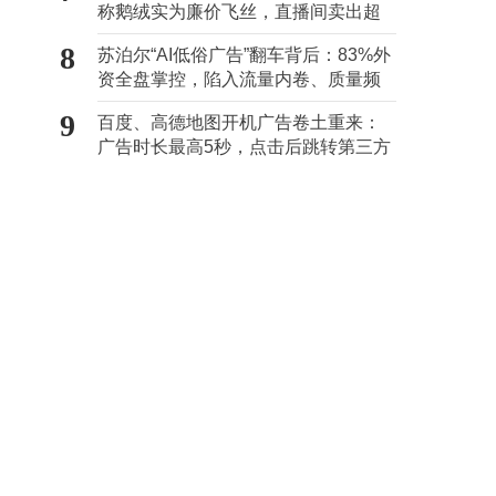
称鹅绒实为廉价飞丝，直播间卖出超
z
百万元
8
苏泊尔“AI低俗广告”翻车背后：83%外
资全盘掌控，陷入流量内卷、质量频
发的负循环
9
百度、高德地图开机广告卷土重来：
广告时长最高5秒，点击后跳转第三方