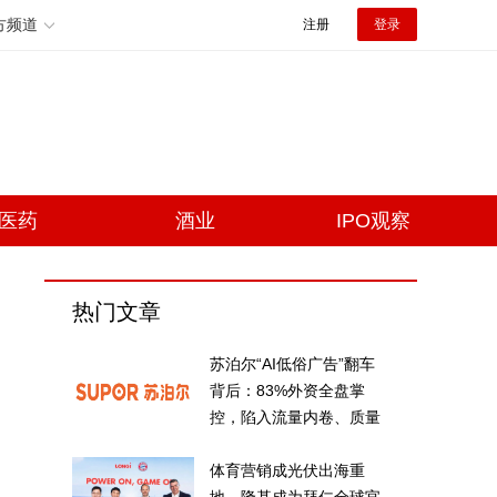
方频道
注册
登录
医药
酒业
IPO观察
热门文章
苏泊尔“AI低俗广告”翻车
背后：83%外资全盘掌
控，陷入流量内卷、质量
频发的负循环
体育营销成光伏出海重