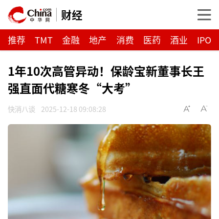
财经
推荐
TMT
金融
地产
消费
医药
酒业
IPO
1年10次高管异动！保龄宝新董事长王
强直面代糖寒冬“大考”
快消八谈
2025-12-18 09:08:28