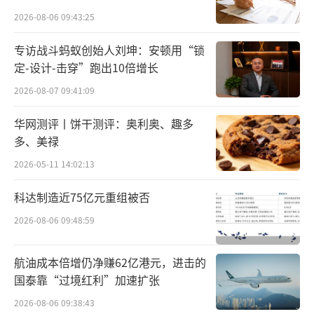
点”
公告显示，王强曾先后在不同世界500强跨
2026-08-06 09:43:25
国制造企业工作，2009至2023年5月曾在法国
专访战斗蚂蚁创始人刘坤：安顿用“锁
家族企业罗盖特集团工作，分别担任过分公
定-设计-击穿”跑出10倍增长
司、中国区运营及中国区的负责人。曾任罗盖
2026-08-07 09:41:09
特生物营养品（武汉）有限公司董事长兼总经
华网测评丨饼干测评：奥利奥、趣多
理、赛浓顺罗盖特食品配料（连云港）有限公
多、美禄
司董事、罗盖特（中国）营养食品有限公司董
2026-05-11 14:02:13
事长兼总经理、连云港杰能新能源有限公司董
科达制造近75亿元重组被否
事长。直到2023年6月起任公司总经理，2023
年7月起任董事，今年12月起任董事长。
2026-08-06 09:48:59
保龄宝高管变动也涉及其他岗位。据北京
航油成本倍增仍净赚62亿港元，进击的
商报记者不完全统计，仅2025年，保龄宝就有
国泰靠“过境红利”加速扩张
近10人次高管变更。2月，张国刚辞任董事会秘
2026-08-06 09:38:43