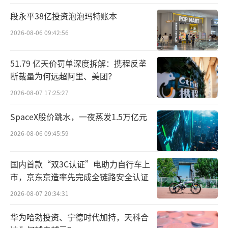
书，朱哲接任；王延军辞任财务总监，由周瑜
段永平38亿投资泡泡玛特账本
接任；4月，张国刚辞任副总经理；5月，王延
2026-08-06 09:42:56
军辞任副总经理；杨雪任职工代表董事；11
月，戴斯觉辞任董事长等职；12月，朱哲辞任
51.79 亿天价罚单深度拆解：携程反垄
董事会秘书，刘峰接任；周茜莉任副总经理。
断裁量为何远超阿里、美团？
2026-08-07 17:25:27
中国城市专家智库委员会常务副秘书长、
浙大城市学院副教授林先平向北京商报记者表
SpaceX股价跳水，一夜蒸发1.5万亿元
示，“保龄宝董监高频繁变动，可能基于公司
2026-08-06 09:45:59
战略调整的需要，通过引入专业管理人才以优
化经营效率、聚焦高毛利业务及加速国际化布
国内首款“双3C认证”电助力自行车上
市，京东京造率先完成全链路安全认证
局。然而，高管频繁变动可能对管理团队的稳
定性和战略连续性造成一定影响，增加内部磨
2026-08-07 20:34:31
合成本，短期内或影响决策执行效率，长期则
华为哈勃投资、宁德时代加持，天科合