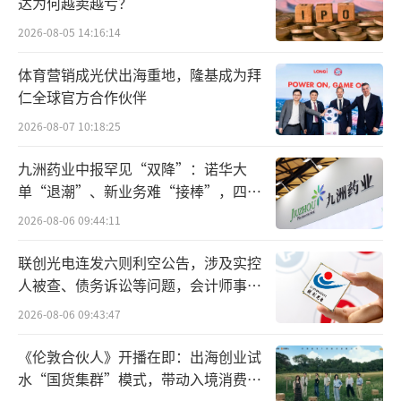
需关注团队凝聚力与企业文化的延续”。
达为何越卖越亏？
2026-08-05 14:16:14
值得注意的是，近一年来，功能代糖上市
企业高管变动十分频繁。2024年12月，莱茵生
体育营销成光伏出海重地，隆基成为拜
仁全球官方合作伙伴
物董事长、总经理‌秦本军辞职，因被证监会采
2026-08-07 10:18:25
取5年证券市场禁入措施；2025年2月‌，金禾实
业总经理夏家信、副总经理孙彩军因个人原因
九洲药业中报罕见“双降”：诺华大
辞职，董事长杨乐代行总经理职责；3月，百龙
单“退潮”、新业务难“接棒”，四大
难关待闯
创园副总经理魏军因达到法定退休年龄辞去职
2026-08-06 09:44:11
务；7月，百龙创园董事张昭因个人原因提前离
联创光电连发六则利空公告，涉及实控
任；9月8日，华康股份非独立董事杜勇锐辞
人被查、债务诉讼等问题，会计师事务
职，转任职工代表董事，辞职后继续担任海外
所曾出具“保留意见”
2026-08-06 09:43:47
市场总监。
《伦敦合伙人》开播在即：出海创业试
竞争梯队明显
水“国货集群”模式，带动入境消费反
向种草