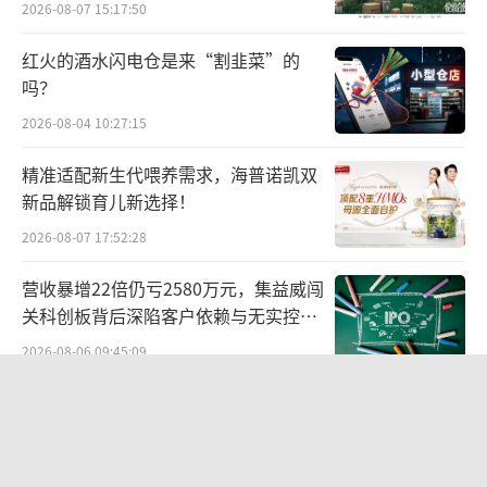
2026-08-07 15:17:50
近年来，国家颁布多项健康规划，控制添
加糖摄入量，推动全民参与减糖行动，为代糖
红火的酒水闪电仓是来“割韭菜”的
吗？
行业发展提供了基础。国家政策还倡导生产经
2026-08-04 10:27:15
营者用安全标准允许的天然甜味物质和甜味剂
取代蔗糖，推动了代糖需求的增长。
精准适配新生代喂养需求，海普诺凯双
新品解锁育儿新选择！
功能代糖行业作为健康食品产业的重要组
2026-08-07 17:52:28
成部分，在中国市场经历了快速发展与激烈竞
争。公开数据显示，功能代糖行业呈现明显的
营收暴增22倍仍亏2580万元，集益威闯
关科创板背后深陷客户依赖与无实控人
竞争梯队结构，注册资本超过5亿元的企业主要
困局
2026-08-06 09:45:09
包括莱茵生物、金禾实业、晨光生物等，而注
册资本在2亿至5亿元之间的企业有保龄宝、百
苏泊尔“AI低俗广告”翻车背后：83%
龙创园等。在细分产品领域，行业集中度较
外资全盘掌控，陷入流量内卷、质量频
发的负循环
高，如三氯蔗糖主要由金禾实业、山东康宝等
2026-08-07 11:17:34