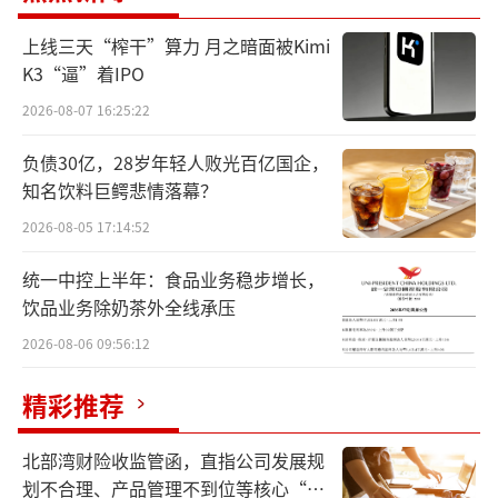
11月17日，戴斯觉因个人原因申请辞去保
上线三天“榨干”算力 月之暗面被Kimi
龄宝董事长、董事、董事会战略委员会主任委
K3“逼”着IPO
员职务。戴斯觉出生于1995年1月，曾是“A股
2026-08-07 16:25:22
最年轻董事长”。
负债30亿，28岁年轻人败光百亿国企，
戴斯觉辞任的背后，是保龄宝在行业竞争
知名饮料巨鳄悲情落幕？
压力下，对经营团队进行变革。2021年后，随
2026-08-05 17:14:52
着无糖饮料市场爆发，大量新生产商涌入赤藓
统一中控上半年：食品业务稳步增长，
糖醇领域，导致产能过剩和价格战。2023年，
饮品业务除奶茶外全线承压
保龄宝糖醇产品销售额同比骤减41.79%，毛利
2026-08-06 09:56:12
率甚至降为-9.65%，这种经营压力直接促使管
精彩推荐
理层调整。2023年，保龄宝引入王强担任总经
理，推动公司战略化转型，开启精细化管理，
北部湾财险收监管函，直指公司发展规
随后公司引入多位业内经验丰富的管理人才。
划不合理、产品管理不到位等核心“痛