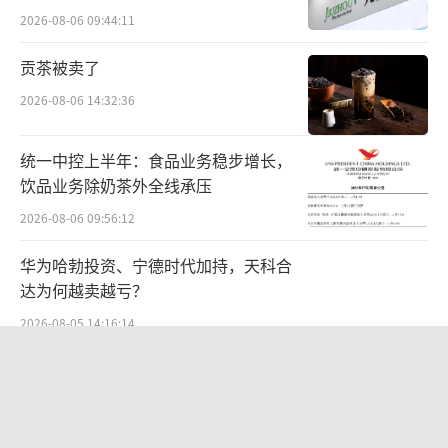
纸艺技术，全部展墙及装置采用100%可循环再
难关待闯
2026-08-06 09:44:11
生纸基材料，通过榫卯结构实现零胶水组装，
较传统建材减重75%、降低碳排放80%，其山
贡茶被卖了
峦肌理表面植入植物种子，闭展后可拆解转化
2026-08-06 14:32:36
为城市绿化设施，实现“从展场回归自然”的
生态闭环。
统一中控上半年：食品业务稳步增长，
饮品业务除奶茶外全线承压
2026-08-06 09:56:12
华为哈勃投资、宁德时代加持，天科合
达为何越卖越亏？
2026-08-05 14:16:14
贝肯能源二次“易主”：原实控人溢价
40%“清仓”离场，潘兵联合新洋丰、
宏科百世拟入主
2026-08-05 14:11:25