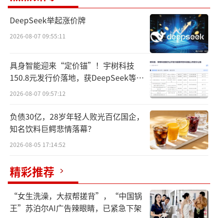
本次“双宝展”由成都世运会执委会主
DeepSeek举起涨价牌
办，成都大学中国双宝文化研究中心、四川盛
世双宝文化发展有限公司承办，致力于以多元
2026-08-07 09:55:11
艺术展现双宝文化的独特魅力。此前，展览已
具身智能迎来“定价锚”！宇树科技
在法国巴黎、日本东京及北京、上海、广州等
150.8元发行价落地，获DeepSeek等豪
国内外20余个城市成功举办50余场，成为四川
华战配加持
2026-08-07 09:57:12
省中外交流和文旅展示的重要窗口。
负债30亿，28岁年轻人败光百亿国企，
知名饮料巨鳄悲情落幕？
2026-08-05 17:14:52
精彩推荐
“女生洗澡，大叔帮搓背”，“中国锅
王”苏泊尔AI广告辣眼睛，已紧急下架