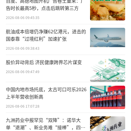
百度、高德地图开机广告卷土重来：广
告时长最高5秒，点击后跳转第三方
2026-08-06 09:45:35
航油成本倍增仍净赚62亿港元，进击的
在成都大学中国双宝文化研究中心主任、
国泰靠“过境红利”加速扩张
展览总策划薛康看来，本次展览融合了“中国
2026-08-06 09:38:43
双宝”生态价值与“五粮液和美文化”哲学内
涵，形成多元的文化叙事体系：在生态文明维
股价异动背后 济民健康跨界芯片谋变
度，将大熊猫与金丝猴升华为地球生命共同体
2026-08-06 09:47:49
代言者；在文化传承维度，把五粮液生态酿造
系统提炼为东方智慧；在世运会维度，展现中
中国内地市场托底，太古可口可乐2026
上半年营收创新高
国促进文明对话的大国担当。
2026-08-06 17:07:28
值得一提的是，在视觉风格上，“双宝
九洲药业中报罕见“双降”：诺华大
展”巧妙融合美学追求与环保理念，运用绿色
单“退潮”、新业务难“接棒”，四大