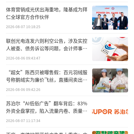
五粮液“和美全球行”足迹；以熊猫、竹子、
体育营销成光伏出海重地，隆基成为拜
三江源为背景结合五粮液元明八大古酒坊微缩
仁全球官方合作伙伴
模型，展现“酿酒生态圈”与生物多样性、自
2026-08-07 10:18:25
然保护的关联。展览中，大熊猫邮集、“双
联创光电连发六则利空公告，涉及实控
宝”摄影作品、大师联名艺术作品、“双
人被查、债务诉讼等问题，会计师事务
宝”文献史料、五粮液熊猫文化酒产品、“双
所曾出具“保留意见”
2026-08-06 09:43:47
宝”艺术作品等一一精彩陈列……
“超女”陈西贝被曝售假：百元羽绒服
号称鹅绒实为廉价飞丝，直播间卖出超
百万元
2026-08-06 09:42:26
苏泊尔“AI低俗广告”翻车背后：83%
外资全盘掌控，陷入流量内卷、质量频
发的负循环
2026-08-07 11:17:34