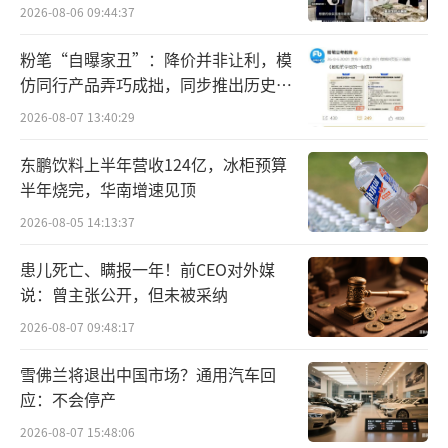
2026-08-06 09:44:37
粉笔“自曝家丑”：降价并非让利，模
仿同行产品弄巧成拙，同步推出历史学
作为2025年第12届世界运动会官方供应商
员退费方案
2026-08-07 13:40:29
及“双宝展”冠名单位，五粮液通过“生态保
护、传统工艺、体育精神”三大价值维度，向
东鹏饮料上半年营收124亿，冰柜预算
半年烧完，华南增速见顶
全球传递“和合共生美美与共”的东方智慧。
2026-08-05 14:13:37
在占地170㎡的沉浸式空间中，“双宝
患儿死亡、瞒报一年！前CEO对外媒
展”用七大板块构建明暗交织的立体叙事网
说：曾主张公开，但未被采纳
络，以横断山脉为视觉明线，“和美哲学”为
2026-08-07 09:48:17
文化暗线，从不同维度讲述中国故事：以立体
书法卷轴造型呈现《双国宝赋》《五粮液大
雪佛兰将退出中国市场？通用汽车回
应：不会停产
赋》；以图文、时间轴形式展示大熊猫和金丝
2026-08-07 15:48:06
猴知识；以世界地图、大事件形式展示双宝和