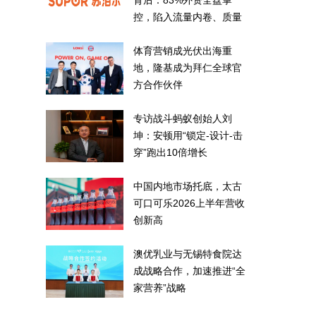
背后：83%外资全盘掌
控，陷入流量内卷、质量
频发的负循环
体育营销成光伏出海重
地，隆基成为拜仁全球官
方合作伙伴
专访战斗蚂蚁创始人刘
坤：安顿用“锁定-设计-击
穿”跑出10倍增长
中国内地市场托底，太古
可口可乐2026上半年营收
创新高
澳优乳业与无锡特食院达
成战略合作，加速推进“全
家营养”战略