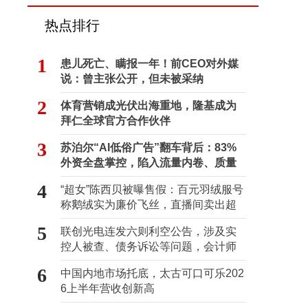
热点排行
1
患儿死亡、瞒报一年！前CEO对外媒
说：曾主张公开，但未被采纳
2
体育营销成光伏出海重地，隆基成为
拜仁全球官方合作伙伴
3
苏泊尔“AI低俗广告”翻车背后：83%
外资全盘掌控，陷入流量内卷、质量
频发的负循环
4
“超女”陈西贝被曝售假：百元羽绒服号
称鹅绒实为廉价飞丝，直播间卖出超
百万元
5
联创光电连发六则利空公告，涉及实
控人被查、债务诉讼等问题，会计师
事务所曾出具“保留意见”
6
中国内地市场托底，太古可口可乐202
6上半年营收创新高