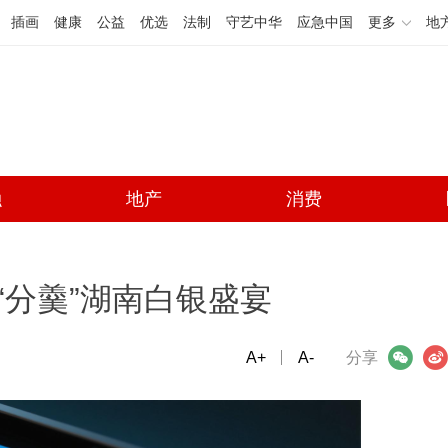
插画
健康
公益
优选
法制
守艺中华
应急中国
更多
地
融
地产
消费
“分羹”湖南白银盛宴
A+
微信
A-
微博
分享