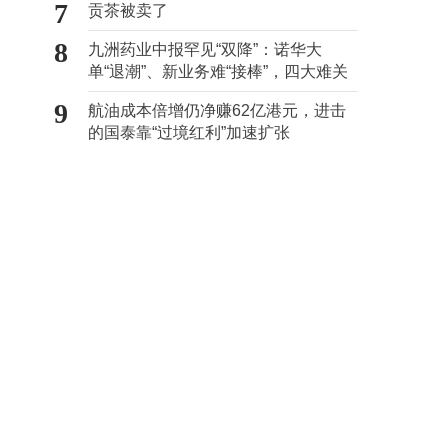
7
贡茶被卖了
8
九洲药业中报罕见“双降”：诺华大
单“退潮”、新业务难“接棒”，四大难关
待闯
9
航油成本倍增仍净赚62亿港元，进击
的国泰靠“过境红利”加速扩张