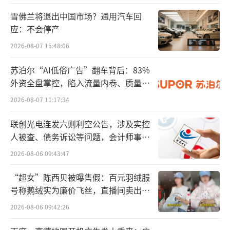
雪佛兰将退出中国市场？通用汽车回
应：不会停产
2026-08-07 15:48:06
苏泊尔“AI低俗广告”翻车背后：83%
外资全盘掌控，陷入流量内卷、质量频
发的负循环
2026-08-07 11:17:34
联创光电连发六则利空公告，涉及实控
人被查、债务诉讼等问题，会计师事务
所曾出具“保留意见”
2026-08-06 09:43:47
“超女”陈西贝被曝售假：百元羽绒服
号称鹅绒实为廉价飞丝，直播间卖出超
百万元
2026-08-06 09:42:26