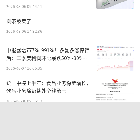
难关待闯
2026-08-06 09:44:11
贡茶被卖了
2026-08-06 14:32:36
中报暴增777%-991%！多氟多涨停背
后：二季度利润环比暴跌50%-80%，
是黄金坑还是陷阱？
2026-08-07 10:05:35
统一中控上半年：食品业务稳步增长，
饮品业务除奶茶外全线承压
2026-08-06 09:56:12
华为哈勃投资、宁德时代加持，天科合
达为何越卖越亏？
2026-08-05 14:16:14