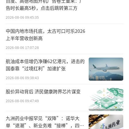
百度、高德地图开机广告卷土重来：广
告时长最高5秒，点击后跳转第三方
2026-08-06 09:45:35
中国内地市场托底，太古可口可乐2026
上半年营收创新高
2026-08-06 17:07:28
航油成本倍增仍净赚62亿港元，进击的
国泰靠“过境红利”加速扩张
2026-08-06 09:38:43
股价异动背后 济民健康跨界芯片谋变
2026-08-06 09:47:49
九洲药业中报罕见“双降”：诺华大
单“退潮”、新业务难“接棒”，四大