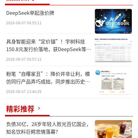
DeepSeek举起涨价牌
2026-08-07 09:55:11
具身智能迎来“定价锚”！宇树科技
150.8元发行价落地，获DeepSeek等豪
华战配加持
2026-08-07 09:57:12
粉笔“自曝家丑”：降价并非让利，模
仿同行产品弄巧成拙，同步推出历史学
员退费方案
2026-08-07 13:40:29
（责任编辑：zx0600）
精彩推荐
负债30亿，28岁年轻人败光百亿国企，
知名饮料巨鳄悲情落幕？