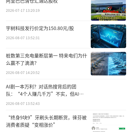
阿里巴巴清仓汇通达股权
增长点，活跃线下消费，激发下沉市场活力，
2026-07-17 13:20:19
首次提出激发下沉市场消费活力。
宇树科技发行价定为150.80元/股
休假制度方面，2025年强调落实和优化休
假制度；2026年支持有条件的地方推广中小学
2026-08-07 13:52:31
春秋假，落实职工带薪错峰休假制度，首次提
桩数第三充电量断层第一 特来电们为什
出推广中小学春秋假并强调带薪错峰休假。
么赢不了滴滴？
入境消费上，2025年提出完善免税店政
2026-08-07 14:20:52
策，推动扩大入境消费；2026年优化入境消费
AI剧一本万利？对话热搜背后的团
环境，打造“购在中国”品牌，首次提出品牌
队：“4个人赚几千万”不实，但AI演
建设。
员确实能带货了
（责任编辑：zx0280）
2026-08-07 13:52:43
“终身9块9”牙刷头长期断货，徕芬被
消费者质疑“变相涨价”