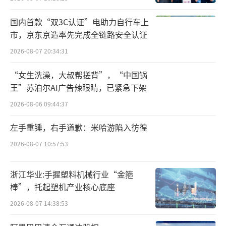
居民增收上，2025年强调多渠道促进居民
国内首款“双3C认证”电助力自行车上
增收，推动中低收入群体增收减负；2026年制
市，京东京造率先完成全链路安全认证
定实施城乡居民增收计划，在促进低收入群体
2026-08-07 20:34:31
增收、增加居民财产性收入、完善薪酬和社保
制度等方面推出务实举措，首次提及增加居民
“女生洗澡，大叔帮搓背”，“中国锅
财产性收入。
王”苏泊尔AI广告辣眼睛，已紧急下架
2026-08-06 09:44:37
消费信贷领域，2025年未单独提及；2026
左手重锤，右手道歉：米哈游陷入彷徨
年扩大个人消费贷款和服务业经营主体贷款贴
息政策支持领域，首次提出提高贴息上限、延
2026-08-07 10:57:53
长实施期限。
浙江华业:手握塑料机械行业“金箍
服务消费上，2025年要求扩大健康、养
棒”，托起塑机产业核心底座
老、托幼、家政等服务供给；2026年实施服务
2026-08-07 14:38:53
消费提质惠民行动，打造消费新场景，培育新