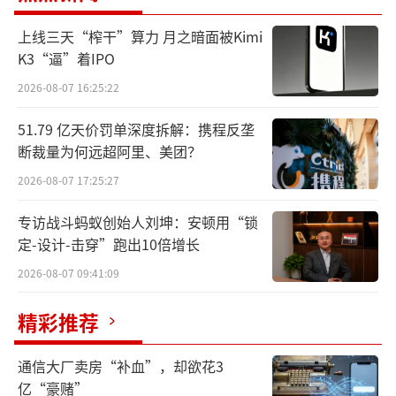
容升级，安排超长期特别国债2500亿元支持消
上线三天“榨干”算力 月之暗面被Kimi
费品以旧换新，优化政策实施机制。设立1000
K3“逼”着IPO
亿元财政金融协同促内需专项资金，组合运用
2026-08-07 16:25:22
贷款贴息、融资担保、风险补偿等方式，支持
51.79 亿天价罚单深度拆解：携程反垄
扩大内需。扩大个人消费贷款和服务业经营主
断裁量为何远超阿里、美团？
体贷款贴息政策支持领域，提高贴息上限，延
2026-08-07 17:25:27
长实施期限。实施好一次性信用修复政策。实
施服务消费提质惠民行动，打造一批带动面
专访战斗蚂蚁创始人刘坤：安顿用“锁
定-设计-击穿”跑出10倍增长
广、显示度高的消费新场景，加快培育消费新
增长点。活跃线下消费，激发下沉市场消费活
2026-08-07 09:41:09
力。清理消费领域不合理限制措施，释放文
精彩推荐
旅、赛事、康养等领域消费潜力。支持有条件
的地方推广中小学春秋假，落实职工带薪错峰
通信大厂卖房“补血”，却欲花3
休假制度。加强消费者权益保护。优化入境消
亿“豪赌”