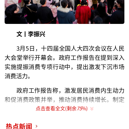
文丨李振兴
3月5日，十四届全国人大四次会议在人民
大会堂举行开幕会。政府工作报告在提到深入
实施提振消费专项行动中，提出激发下沉市场
消费活力。
政府工作报告称，激发居民消费内生动力
和促消费政策并举，推动消费持续增长。制定
实施城乡居民增收计划，在促进低收入群体增
点击查看全文(剩余
75
%)
收、增加居民财产性收入、完善薪酬和社保制
热点新闻
度等方面推出一批务实举措。促进商品消费扩