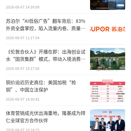
费环境，打造“购在中国”品牌。
2026-08-07 14:30:09
苏泊尔“AI低俗广告”翻车背后：83%
2025年，我国加力扩围实施消费品以旧换
外资全盘掌控，陷入流量内卷、质量频
新，带动商品销售额超过2.6万亿元，文旅体等
发的负循环
2026-08-07 11:17:34
服务消费潜力加快释放，社会消费品零售总额
突破50万亿元。
《伦敦合伙人》开播在即：出海创业试
水“国货集群”模式，带动入境消费反
对比2025年政府工作报告和2026年政府工
向种草
2026-08-07 15:17:50
作报告发现，在资金支持方面，2025年政府工
铜价迫近历史高位：美国加税“抢
作报告提出超长期特别国债3000亿元支持以旧
铜”、中国立法保护
换新；2026年则是2500亿元超长期特别国债支
2026-08-07 14:30:42
持以旧换新，还新设1000亿元财政金融协同促
内需专项资金，首次提出组合运用贷款贴息、
体育营销成光伏出海重地，隆基成为拜
融资担保、风险补偿等方式。
仁全球官方合作伙伴
2026-08-07 10:18:25