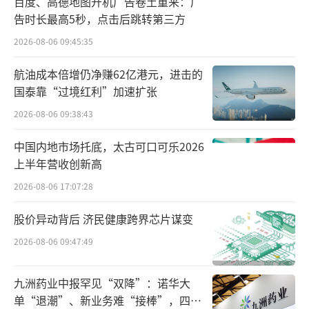
百度、高德地图开机广告卷土重来：广
商；一级经销商对王老吉大健康公司、王老吉
告时长最高5秒，点击后跳转第三方
药业负责，根据王老吉大健康公司、王老吉药
2026-08-06 09:45:35
业下达的销售任务，具体负责区域渠道开发；
航油成本倍增仍净赚62亿港元，进击的
二级分销商从一级经销商处采购并负责产品配
国泰靠“过境红利”加速扩张
送。王老吉大健康公司及王老吉药业直接负责
2026-08-06 09:38:43
产品的广告投入，参与终端扩展、促销及客户
中国内地市场托底，太古可口可乐2026
维护等。
上半年营收创新高
报告期内，白云山旗下天然饮品国际化发
2026-08-06 17:07:28
展加速，与沙特艾杜克国际控股有限公司、上
股价异动背后 济民健康跨界芯片谋变
海宝钢包装股份有限公司、百达国际贸易有限
2026-08-06 09:47:49
公司、韩国农心集团、日本双叶产业株式会社
等公司达成战略合作，启动海外本土化运营项
九洲药业中报罕见“双降”：诺华大
目，并推动王老吉国际品牌标识“WALOVI”在
单“退潮”、新业务难“接棒”，四大