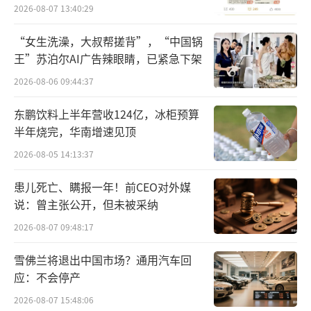
员退费方案
2026-08-07 13:40:29
2025年，王老吉大健康公司注册资本从20
24年的9亿元增资至10亿元。目前，王老吉大健
“女生洗澡，大叔帮搓背”，“中国锅
王”苏泊尔AI广告辣眼睛，已紧急下架
康公司已拥有广州南沙、甘肃兰州、四川雅安
及广东梅州四大生产基地。
2026-08-06 09:44:37
东鹏饮料上半年营收124亿，冰柜预算
半年烧完，华南增速见顶
2026-08-05 14:13:37
患儿死亡、瞒报一年！前CEO对外媒
说：曾主张公开，但未被采纳
图源：白云山财报（截图）
2026-08-07 09:48:17
报告期内，王老吉大健康公司实现营收87.
雪佛兰将退出中国市场？通用汽车回
86亿元，较2024年的87.63亿元略有增长；且
应：不会停产
主营业务利润较2024年的37.42亿元净增超2亿
2026-08-07 15:48:06