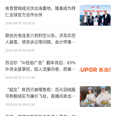
元至39.46亿元；净利润也从2024年的11.04亿
元攀升至12.02亿元。
体育营销成光伏出海重地，隆基成为拜
仁全球官方合作伙伴
值得一提的是，白云山旗下有2家子公司对
2026-08-07 10:18:25
集团净利润影响达到10%以上，其中，王老吉
联创光电连发六则利空公告，涉及实控
大健康公司依旧系白云山整体净利润的最大来
人被查、债务诉讼等问题，会计师事务
源，净利润贡献率超过40%。
所曾出具“保留意见”
2026-08-06 09:43:47
而除了王老吉大健康公司外，同样作为白
苏泊尔“AI低俗广告”翻车背后：83%
云山子公司的广州王老吉药业股份有限公司
外资全盘掌控，陷入流量内卷、质量频
（下称“王老吉药业”）旗下还有“绿盒”王
发的负循环
2026-08-07 11:17:34
老吉、王老吉尊萃装、王老吉核桃乳等饮料产
“超女”陈西贝被曝售假：百元羽绒服
品。
号称鹅绒实为廉价飞丝，直播间卖出超
百万元
对王老吉凉茶的销售，王老吉大健康公司
2026-08-06 09:42:26
及王老吉药业主要以经销为主，设三级经销