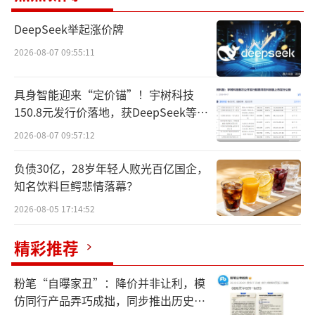
白云山坦言：“本集团天然饮品业务收入
主要来自王老吉凉茶。”
DeepSeek举起涨价牌
2026-08-07 09:55:11
财报显示，白云山从事天然饮品的企业主
要是广州王老吉大健康产业有限公司（下
具身智能迎来“定价锚”！宇树科技
称“王老吉大健康公司”），主要产品包括王
150.8元发行价落地，获DeepSeek等豪
老吉凉茶、刺柠吉系列、荔小吉系列、椰柔椰
华战配加持
2026-08-07 09:57:12
汁等。
负债30亿，28岁年轻人败光百亿国企，
白云山在财报中称，王老吉凉茶具有较强
知名饮料巨鳄悲情落幕？
的品牌价值优势和产品竞争力，是中国饮料市
2026-08-05 17:14:52
场的领军品牌之一，在中国凉茶行业中占据较
精彩推荐
高的市场份额。根据中国品牌力指数（C-BPI）
评测结果，王老吉凉茶连续9年蝉联凉茶行业榜
粉笔“自曝家丑”：降价并非让利，模
首，2025年品牌得分位居非酒类饮料第一。
仿同行产品弄巧成拙，同步推出历史学