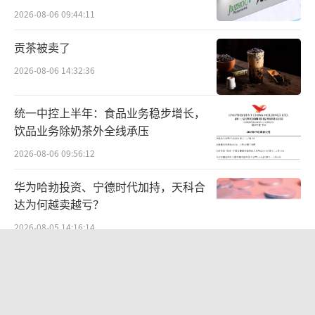
多国发布，国际罐在德国、澳大利亚、新加
难关待闯
2026-08-06 09:44:11
坡、马来西亚等地上市。
贡茶被卖了
换而言之，新产品、新市场的“激流勇
2026-08-06 14:32:36
进”背后，作为白云山天然饮品支柱的“王老
吉”凉茶，面对国内激烈的市场竞争环境，依
统一中控上半年：食品业务稳步增长，
旧以“稳”为主。
饮品业务除奶茶外全线承压
2026-08-06 09:56:12
白云山在财报中称：“王老吉凉茶的产品
华为哈勃投资、宁德时代加持，天科合
需求与季节有一定的关联性，天气炎热时销量
达为何越卖越亏？
会有所增长；同时，本集团大力开拓重大节日
2026-08-05 14:16:14
礼品市场的销售渠道，王老吉凉茶在各重大节
日的销量较大。”
贝肯能源二次“易主”：原实控人溢价
40%“清仓”离场，潘兵联合新洋丰、
对于2026年的发展战略及经营规划，白云
宏科百世拟入主
2026-08-05 14:11:25
山表示，将深化全周期营销，巩固天然饮品龙