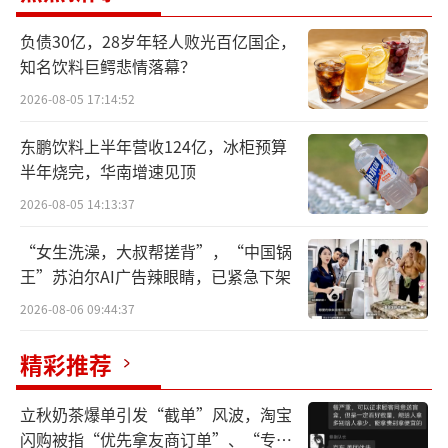
七年四战IPO
负债30亿，28岁年轻人败光百亿国企，
知名饮料巨鳄悲情落幕？
5月21日，溜溜梅再次向港交所主板递交上
2026-08-05 17:14:52
市申请，联席保荐人为中信证券和国元国际。
东鹏饮料上半年营收124亿，冰柜预算
头顶“青梅零食一哥”头衔的溜溜梅冲击IPO并
半年烧完，华南增速见顶
不顺利，这是其七年内第四次冲击IPO。此前，
2026-08-05 14:13:37
溜溜梅于2019年冲刺A股无果，2025年4月和10
月两度递表港交所均未推进，此次已是第四次
“女生洗澡，大叔帮搓背”，“中国锅
王”苏泊尔AI广告辣眼睛，已紧急下架
闯关。
2026-08-06 09:44:37
溜溜梅此番冲击港股，表面上是业务扩张
精彩推荐
的需要，实质上却是多重资本压力叠加下
的“背水一战”。
立秋奶茶爆单引发“截单”风波，淘宝
闪购被指“优先拿友商订单”、“专挑
招股书显示，溜溜梅的股权结构高度集