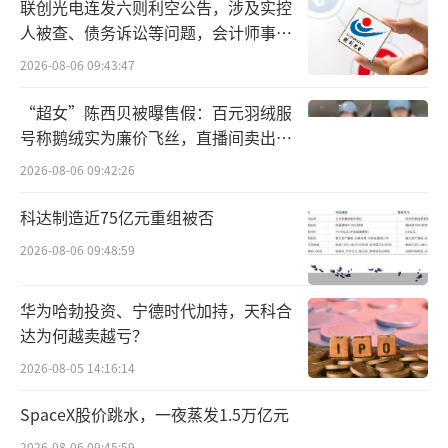
联创光电连发六则利空公告，涉及实控
之后的第二大股东，并签订了对赌协议：若公
人被查、债务诉讼等问题，会计师事务
司未能在2020年6月30日前完成上市，红杉有
所曾出具“保留意见”
2026-08-06 09:43:47
权要求回购。A股IPO折戟后，回购期限被两次
“超女”陈西贝被曝售假：百元羽绒服
延后至2023年12月，但最终未能实现。2024年
号称鹅绒实为廉价飞丝，直播间卖出超
6月，红杉正式行使赎回权。
百万元
2026-08-06 09:42:26
根据相关报道，溜溜梅在2024年11月支付
科达制造近75亿元重组被否
本金1.35亿元，2025年1月结清利息约1.26亿
2026-08-06 09:48:59
元，累计支付2.61亿元。这一巨额回购对现金
流造成严重侵蚀，也从一个侧面反映出早期外
华为哈勃投资、宁德时代加持，天科合
部资本对公司形成的财务压力。
达为何越卖越亏？
2026-08-05 14:16:14
截至2026年5月，华安基金持股约1.80%，
兴农基金持股约1.57%，两家国资背景的D轮股
SpaceX股价跳水，一夜蒸发1.5万亿元
东仍保留所持股份，未公开行使赎回权。深圳
2026-08-06 09:45:59