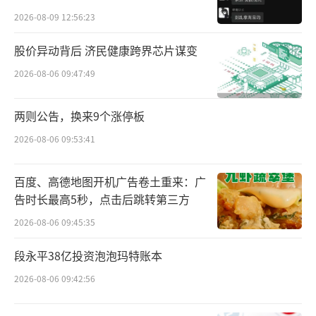
贵的拿”
中。创始人杨帆直接持股约37.97%，其配偶李
2026-08-09 12:56:23
慧敏直接持股约4.37%，加上两人控制的聚润
股价异动背后 济民健康跨界芯片谋变
投资（持股36.53%）、凯旋之星、凯莱之星等
2026-08-06 09:47:49
实体，控股股东合计控制公司约87.77%的股
权。
两则公告，换来9个涨停板
2026-08-06 09:53:41
创始人家族的持股地位在过去十余年间始
终保持稳固，外部股东的进退并未从根本上动
百度、高德地图开机广告卷土重来：广
摇这一格局。
告时长最高5秒，点击后跳转第三方
2026-08-06 09:45:35
其中，北京红杉投资溜溜梅10年，未能等
到溜溜梅IPO，不得不清仓所有股份。
段永平38亿投资泡泡玛特账本
2026-08-06 09:42:56
招股书显示，2015年，红杉以1.35亿元参
与A轮融资，持股约14.25%，成为创始人家族