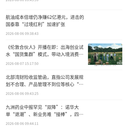
君荣、诺享东辰等此前引入的股东仍在股东名
册中，但股权占比相对有限。整体而言，在D轮
航油成本倍增仍净赚62亿港元，进击的
融资完成后，公司最新一轮估值约为22.2亿
国泰靠“过境红利”加速扩张
元。
2026-08-06 09:38:43
《伦敦合伙人》开播在即：出海创业试
其中，华安基金和兴农基金分别投资4000
水“国货集群”模式，带动入境消费反
万元和3500万元，完成了约7500万元的D轮融
向种草
2026-08-07 15:17:50
资。
北部湾财险收监管函，直指公司发展规
报道显示，此轮融资附带的对赌条款是：
划不合理、产品管理不到位等核心“痛
若2025年12月31日前公司未能完成合格IPO，
点”
2026-08-06 09:43:25
创始人杨帆夫妇须按年化6%的单利回购股份。
九洲药业中报罕见“双降”：诺华大
这种“只绑定创始人、不绑定公司”的回
单“退潮”、新业务难“接棒”，四大
难关待闯
购条款，意味着一旦上市失败，创始人家族需
2026-08-06 09:44:11