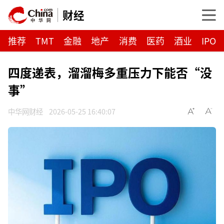
财经
推荐
TMT
金融
地产
消费
医药
酒业
IPO
四度递表，溜溜梅多重压力下能否“没
事”
中华网财经
2026-05-25 16:40:07