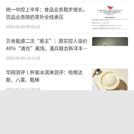
承担现金回购义务。这也是为什么外界将溜溜
统一中控上半年：食品业务稳步增长，
梅此次上市解读为“不得不上的背水一战”。
饮品业务除奶茶外全线承压
从企业自身看，溜溜梅的财务状况也已逼
2026-08-06 09:56:12
近红线。2025年末，溜溜梅现金及现金等价物
贝肯能源二次“易主”：原实控人溢价
已降至3390万元，较2024年末的7804万元大幅
40%“清仓”离场，潘兵联合新洋丰、
宏科百世拟入主
缩水。更为紧迫的是，同期计息银行借款高达
2026-08-05 14:11:25
4.75亿元。在2026年5月上市前夕，溜溜梅还突
华网测评丨杯装冰淇淋测评：哈根达
击派发6735万元股息，创始人杨帆夫妇凭借逾8
斯、八喜、甄稀
0%的控制权独享超5400万元，这一行为在市场
2026-06-20 11:38:53
引发较大争议。
江小白起诉东方甄选案结果公布：构成
综合来看，溜溜梅对港股上市这一资本出
商业诋毁，赔偿30万元
口的“解渴”依赖程度远超一般IPO企业。
2026-08-03 16:34:22