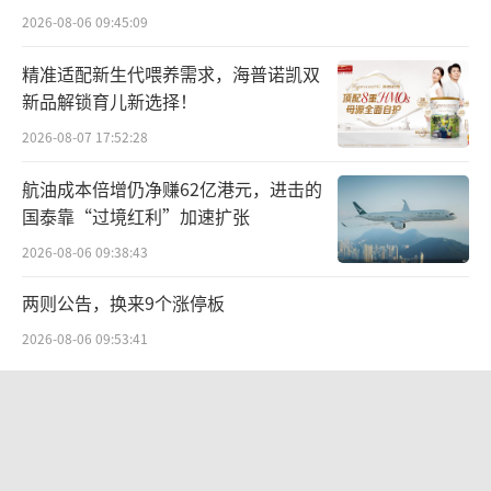
困局
02
2026-08-06 09:45:09
精准适配新生代喂养需求，海普诺凯双
国内景区对“宠物友好”如此热衷，实在
新品解锁育儿新选择！
是缺流量缺怕了。
2026-08-07 17:52:28
众所周知，这两年国内景区举步维
航油成本倍增仍净赚62亿港元，进击的
艰，“二八效应”导致流量分配严重失衡，2
国泰靠“过境红利”加速扩张
0%的头部景区占据80%的流量，80%的中小景
2026-08-06 09:38:43
区只能争夺仅有的20%流量。
两则公告，换来9个涨停板
不仅如此，一度百试不爽的引流大招“免
2026-08-06 09:53:41
门票”，也在过于频繁的出招之下，疲态尽
显，游客不再买账。
卫蓝新能源启动20亿元Pre-IPO轮融资
冲刺2027年创业板上市
为了找到更刺激、更有效的引流手段，国
2026-08-07 17:06:45
内景区可谓不遗余力，如今好不容易出现一