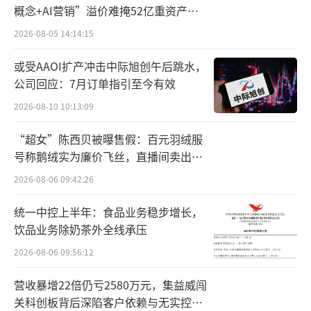
25年，71%的宠主有较强的携宠出游意愿与需
概念+AI营销”溢价难掩52亿重资产考
验
求。对于付费宠物出行服务，50.6%的宠主曾
2026-08-05 14:14:15
经使用过此类服务。
或受AAOI扩产冲击中际旭创午后跳水，
公司回应：7月订单指引至今有效
为了抓取这一机遇，国内景区纷纷打
2026-08-10 10:13:09
出“宠物友好”牌，吸引游客带着自家宠物前
来消费。
“超女”陈西贝被曝售假：百元羽绒服
号称鹅绒实为廉价飞丝，直播间卖出超
例如，三亚蜈支洲岛就将每月20日设
百万元
2026-08-06 09:42:26
为“宠物友好日”。浙江安吉江南天池，举办
人宠音乐节等活动。洛阳白云山推出“带宠物
统一中控上半年：食品业务稳步增长，
饮品业务除奶茶外全线承压
免门票”活动。
2026-08-06 09:56:12
一时间，“宠物友好”成为国内景区寄予
营收暴增22倍仍亏2580万元，集益威闯
厚望的新流量密码。
关科创板背后深陷客户依赖与无实控人