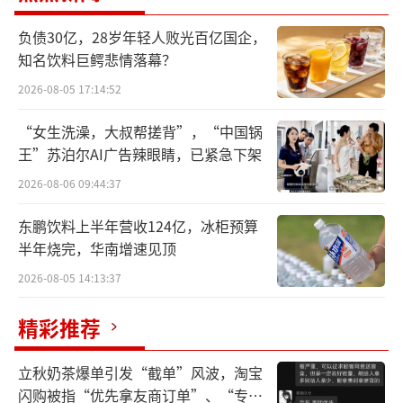
负债30亿，28岁年轻人败光百亿国企，
知名饮料巨鳄悲情落幕？
2026-08-05 17:14:52
“女生洗澡，大叔帮搓背”，“中国锅
王”苏泊尔AI广告辣眼睛，已紧急下架
2026-08-06 09:44:37
东鹏饮料上半年营收124亿，冰柜预算
半年烧完，华南增速见顶
2026-08-05 14:13:37
精彩推荐
立秋奶茶爆单引发“截单”风波，淘宝
闪购被指“优先拿友商订单”、“专挑