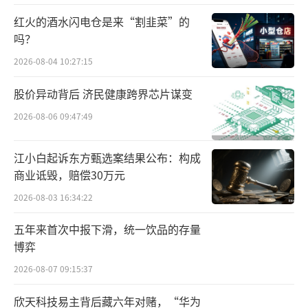
毕竟，一家是以“服务”为终极优势的餐
红火的酒水闪电仓是来“割韭菜”的
饮巨头，一家是多年标杆式人宠友好商场，如
吗？
果这两家企业都搞不定“宠物友好”，怕是没
2026-08-04 10:27:15
有哪家企业能玩得转了。
股价异动背后 济民健康跨界芯片谋变
就在海底捞们落荒而逃之时，国内景区却
2026-08-06 09:47:49
一反常态，纷纷排队猛扎进“宠物友好”领
域。
江小白起诉东方甄选案结果公布：构成
商业诋毁，赔偿30万元
这一现象并不意外。
2026-08-03 16:34:22
“携宠出游”不但是近两年的舆论层面的
五年来首次中报下滑，统一饮品的存量
热门话题，而且被很多旅游业内人士重仓的蓝
博弈
海市场。
2026-08-07 09:15:37
《2026年中国宠物行业白皮书》显示，20
欣天科技易主背后藏六年对赌，“华为