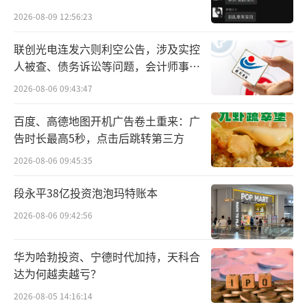
贵的拿”
2026-08-09 12:56:23
联创光电连发六则利空公告，涉及实控
人被查、债务诉讼等问题，会计师事务
无独有偶。
所曾出具“保留意见”
2026-08-06 09:43:47
5月21日，有媒体爆出，以“宠物友好”为
百度、高德地图开机广告卷土重来：广
多年特色标签的四川乐山世豪商场，低调下线
告时长最高5秒，点击后跳转第三方
了“宠物友好”模式，在商场各入口张贴
2026-08-06 09:45:35
的“人宠友好空间”标识均被换成“禁止宠物
段永平38亿投资泡泡玛特账本
入内”标识。
2026-08-06 09:42:56
一前一后两条新闻，被网友解读为“宠物
友好模式”在餐饮和商场两大领域的全面溃
华为哈勃投资、宁德时代加持，天科合
达为何越卖越亏？
退。
2026-08-05 14:16:14