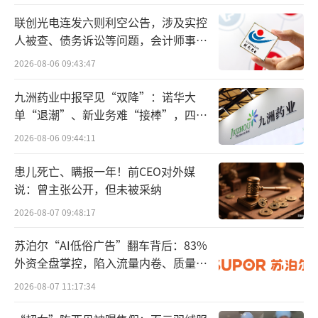
场潜力。
联创光电连发六则利空公告，涉及实控
人被查、债务诉讼等问题，会计师事务
CDMO加快成长
步伐
所曾出具“保留意见”
2026-08-06 09:43:47
2023年上半年，三生制药CDMO业务进一
九洲药业中报罕见“双降”：诺华大
步增长，板块收入约9500万元，同比增长71.
单“退潮”、新业务难“接棒”，四大
难关待闯
6%，海外基地收入同比增长29%，国内基地收
2026-08-06 09:44:11
入同比增长246%。目前集团CDMO业务合计已
患儿死亡、瞒报一年！前CEO对外媒
签订的在手订单金额约1.6亿元，聚焦商业化品
说：曾主张公开，但未被采纳
种的CDMO差异化定位体现出良好效果。
2026-08-07 09:48:17
临床加速推进，管线价值持续提升
苏泊尔“AI低俗广告”翻车背后：83%
外资全盘掌控，陷入流量内卷、质量频
2023上半年，集团拥有30项在研产品，包
发的负循环
2026-08-07 11:17:34
含血液/肿瘤科10项，自身免疫及眼科13项，肾