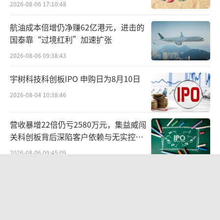
2026-08-06 17:10:48
®
盐酸纳呋拉啡口腔崩解片丽美治
是国内第一款
航油成本倍增仍净赚62亿港元，进击的
上市的针对血液透析患者瘙痒的药物，同时该
国泰靠“过境红利”加速扩张
产品用于改善慢性肝病患者瘙痒症（仅限现有
2026-08-06 09:38:43
治疗疗效不理想的情况）的III期临床试验申请
已获批准，有望覆盖更大规模的患者人群；
宇树科技科创板IPO 申购日为8月10日
2026-08-04 10:38:46
SSS06是公司自主研发的长效重组人促红
细胞生成素，II期临床显示在延长给药间隔至2
营收暴增22倍仍亏2580万元，集益威闯
周的同时保证了良好的安全性，目前III期临床
关科创板背后深陷客户依赖与无实控人
已完成最后的患者出组，预计即将于下半年获
困局
2026-08-06 09:45:09
得研究报告，进行上市申报准备。
贝肯能源二次“易主”：原实控人溢价
以子公司三生国健为平台的多款自免产品
40%“清仓”离场，潘兵联合新洋丰、
宏科百世拟入主
研发提示，上半年达成多项里程碑事件。目
2026-08-05 14:11:25
前，用于治疗斑块状银屑病的抗IL-17A抗体（6