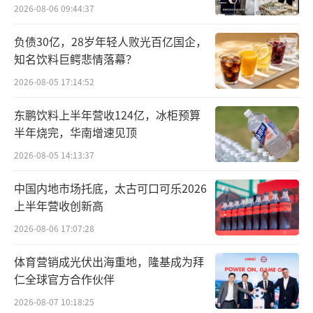
药，显著提升赛普汀在临床覆盖的患者数量。
2026-08-06 09:44:37
拓展数字化营销，毛发健康产品快速增长
负债30亿，28岁年轻人败光百亿国企，
知名饮料巨鳄悲情落幕？
治疗雄激素性脱发和斑秃的OTC产品蔓迪
2026-08-05 17:14:52
继续保持快速增长趋势。2023蔓迪上半年销售
东鹏饮料上半年营收124亿，冰柜预算
收入4.96亿元，同比增加35.3%。米诺地尔作
半年烧完，华南增速见顶
为科学、有效、安全、便捷的生发手段，受认
2026-08-05 14:13:37
可程度不断提升，市场规模逐年扩大。
中国内地市场托底，太古可口可乐2026
作为米诺地尔龙头品牌，蔓迪在医疗机构
上半年营收创新高
市占率70%，稳居米诺地尔市场第一。2023年
2026-08-06 17:07:28
上半年，蔓迪持续推进患者教育，拓展数字化
体育营销成光伏出海重地，隆基成为拜
营销，与头部平台深度合作的同时切入新媒体
仁全球官方合作伙伴
运营平台，扩展电商营销渠道，上半年电商领
2026-08-07 10:18:25
域销售增速达到64%，充分发挥OTC产品的市