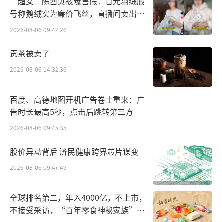
科5项，皮肤毛发领域2项。截至目前，已有10
“超女”陈西贝被曝售假：百元羽绒服
号称鹅绒实为廉价飞丝，直播间卖出超
款新药推进至临床III期或NDA申报阶段，5款仿
百万元
2026-08-06 09:42:26
制药品种处于BE及ANDA申报的阶段。
贡茶被卖了
2026-08-06 14:32:36
百度、高德地图开机广告卷土重来：广
告时长最高5秒，点击后跳转第三方
2026-08-06 09:45:35
股价异动背后 济民健康跨界芯片谋变
2026-08-06 09:47:49
2023上半年，三生制药两款重要产品获批
全球排名第二，年入4000亿，不上市，
上市：益赛普预充针剂型为患者提供了更加便
不接受采访，“百年零食神秘家族”浮
利的治疗选择，显著提高使用环节的便利性；
出水面？