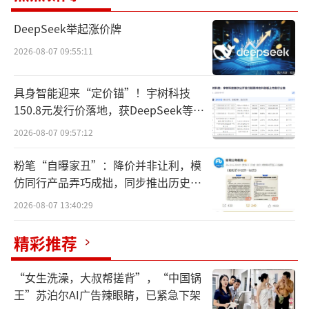
推荐。
DeepSeek举起涨价牌
促红素双品牌益比奥和赛博尔保持市场龙
2026-08-07 09:55:11
头地位，2023上半年销售收入4.63亿元，市场
份额42.9%稳居第一。
具身智能迎来“定价锚”！宇树科技
150.8元发行价落地，获DeepSeek等豪
用于治疗类风湿性关节炎、强直性脊柱炎
华战配加持
2026-08-07 09:57:12
及银屑病的益赛普2023上半年销售收入3亿元，
粉笔“自曝家丑”：降价并非让利，模
同比增长25.0%。益赛普预充针剂型已于今年3
仿同行产品弄巧成拙，同步推出历史学
月获批上市。
员退费方案
2026-08-07 13:40:29
用于治疗HER2阳性转移性乳腺癌的赛普汀
精彩推荐
2023上半年销售收入1.09亿元，同比增加60.
5%。在《CSCO版乳腺癌诊疗指南（2022年
“女生洗澡，大叔帮搓背”，“中国锅
版）》中，赛普汀被推荐为晚期患者一线用
王”苏泊尔AI广告辣眼睛，已紧急下架