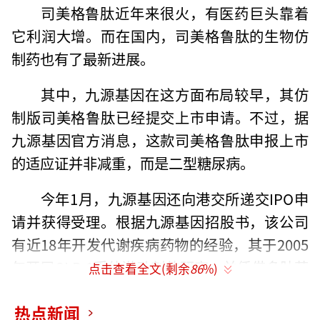
司美格鲁肽近年来很火，有医药巨头靠着
它利润大增。而在国内，司美格鲁肽的生物仿
制药也有了最新进展。
其中，九源基因在这方面布局较早，其仿
制版司美格鲁肽已经提交上市申请。不过，据
九源基因官方消息，这款司美格鲁肽申报上市
的适应证并非减重，而是二型糖尿病。
今年1月，九源基因还向港交所递交IPO申
请并获得受理。根据九源基因招股书，该公司
有近18年开发代谢疾病药物的经验，其于2005
年开展GLP-1受体激动剂的研究，并凭借多肽药
点击查看全文(剩余
86
%)
物技术平台开发出利拉鲁肽生物类似药。
热点新闻