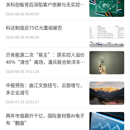
关科创板背后深陷客户依赖与无实控人
国内药企方面，也在加速布局。对此，奥
困局
优国际董事长张玥表示，目前司美格鲁肽相关
2026-08-06 09:45:09
药物前景看起来非常有潜力。许多上市公司都
科达制造近75亿元重组被否
在布局司美格鲁肽相关产品，这表明该药物的
2026-08-06 09:48:59
市场前景广阔。司美格鲁肽作为一种新型的降
糖药物，已经在临床实践中被证明是有效的，
贝肯能源二次“易主”：原实控人溢价
并且被广泛接受和认可。
40%“清仓”离场，潘兵联合新洋丰、
宏科百世拟入主
2026-08-05 14:11:25
中报预告：曲江文旅扭亏、云旅增亏，
多企业减亏
2026-07-15 15:53:17
两年市值飙升千亿，国际复材靠AI电子
布“翻盘”