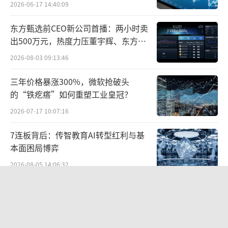
2026-06-17 14:40:09
东方甄选前CEO新公司首播：两小时卖
出500万元，热度力压董宇辉、东方甄
“上市公司争相研发相关产品的原因主要
选
2026-08-03 09:13:46
是看到了司美格鲁肽的市场前景和潜力。这种
三年价格暴涨300%，微软抢破头
药物可以同时用于治疗糖尿病和减重，这对于
的“铁疙瘩”如何重塑工业皇冠？
许多患者来说是一个非常有吸引力的选择。此
2026-07-17 10:07:16
外，生物类似药的上市可能会降低药物的成
本，从而使得更多的人能够负担得起。”张玥
7连板背后：传智教育AI转型红利与基
本面困局博弈
分析称。
2026-08-05 14:06:32
消费君注意到，就在国内药企争相布局司
百度、高德地图开机广告卷土重来：广
美格鲁肽之时，监管部门也开始出手规范相关
告时长最高5秒，点击后跳转第三方
生物类似药的研发。
2026-08-06 09:45:35