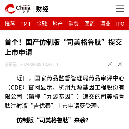
财经
推荐
TMT
金融
地产
消费
医药
酒业
IPO
首个！国产仿制版“司美格鲁肽”提交
上市申请
消费记
2024-04-09 13:43:11
近日，国家药品监督管理局药品审评中心
（CDE）官网显示，杭州九源基因工程股份有
限公司（简称“九源基因”）递交的司美格鲁
肽注射液“吉优泰”上市申请获受理。
仿制版“司美格鲁肽”来袭？