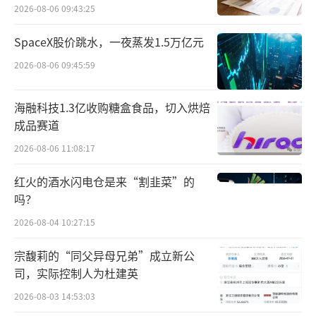
点”
2026-08-06 09:43:25
药”。
SpaceX股价跳水，一夜蒸发1.5万亿元
受益于司美格鲁肽，诺和诺德的业绩也节
2026-08-06 09:45:59
节攀升。数据显示，2023年诺和诺德司美格鲁
肽收入1458.11亿丹麦克朗，合计212亿美元，
海融科技1.3亿收购糖盒食品，切入烘焙
其中减重版Wegovy暴涨407%达到46亿美元。
成品赛道
2026-08-06 11:08:17
司美格鲁肽的亮眼表现，也引得各大药企
纷纷仿制。CDE官网显示，目前进入三期临床
红火的酒水闪电仓是来“割韭菜”的
阶段的就有九源基因、华东医药、博唯生物、
吗？
四环医药、珠海联邦、齐鲁制药、丽珠集团、
2026-08-04 10:27:15
石药集团等不下十家。
宗馥莉的“同父异母兄弟”成立新公
司，实际控制人为杜建英
另外，司美格鲁肽注射液生物类似药体重
2026-08-03 14:53:03
管理适应症也成为当前研发一大热门。目前，