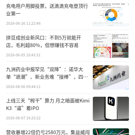
九源基因、丽珠集团、倍特药业、翰宇药业、
充电用户用脚投票，送滴滴充电登顶行
特瑞药业等都已经申请了减重适应症的临床试
业第一
验。
2026-06-26 11:22:46
监管部门出手规范行业
拼豆成创业新风口：不到5万就能开
店，毛利超80%，但想赚钱不容易
目前，诺和诺德共有三款司美格鲁肽产品
2026-06-05 10:43:31
在售，分别是Ozempic（注射用降糖药），We
九洲药业中报罕见“双降”：诺华大
govy（注射用减重药）和Rybelsus（口服降糖
单“退潮”、新业务难“接棒”，四大
药）。其中销量最佳的药物，莫过于Wegovy。
难关待闯
2026-08-06 09:44:11
据悉，Ozempic和Rybelsus都已经在中国
上线三天“榨干”算力 月之暗面被Kimi
获批上市。此前，诺和诺德还透露，预计Wego
K3“逼”着IPO
vy今年将在中国获批上市，这款产品最开始将
2026-08-07 16:25:22
以自费选择为主，并且有数量限制。
营收暴增22倍仍亏2580万元，集益威闯