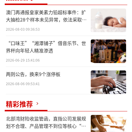
澳门再通报皇家美素力铅超标事件：扩
大抽检28个样本未见异常，依法采取预
防性下架
2026-08-03 09:36:53
“口味王”“湘潭铺子”借音乐节、世
界杯向年轻人精准渗透
本次申报上市的是司美格鲁肽生物注射液
2026-06-29 15:41:06
类似药，该产品于2021年获得临床默示许可，2
两则公告，换来9个涨停板
023年完成临床3期研究。此外，九源基因还在
2026-08-06 09:53:41
开发口服司美格鲁肽生物类似药用于治疗肥胖
症及超重，目前正处于临床前研究阶段。
精彩推荐
司美格鲁肽是GLP-1药物中的明星产品，原
北部湾财险收监管函，直指公司发展规
研厂家是诺和诺德，最早获批治疗糖尿病，此
划不合理、产品管理不到位等核心“痛
后又获批用于减重，被部分人奉为“减肥神