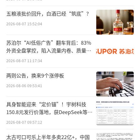
对已明确界定为第二类医疗器械、具有技
术创新、获得专利权和显著临床应用价值的产
五粮液批价回升，白酒已经“筑底”？
品纳入创新特别审批，对罕见病、恶性肿瘤、
2026-08-07 15:52:04
儿童专用等临床急需的医疗器械产品纳入优先
审批范围，同时新增突发公共卫生事件所需医
苏泊尔“AI低俗广告”翻车背后：83%
外资全盘掌控，陷入流量内卷、质量频
疗器械应急审批程序，在收到申请的24小时内
发的负循环
2026-08-07 11:17:34
组织开展检验工作，及时出具报告。确保这些
产品能够迅速投入市场，以满足临床的迫切需
两则公告，换来9个涨停板
求。
2026-08-06 09:53:41
3.
“三个程序”获企业点赞
具身智能迎来“定价锚”！宇树科技
150.8元发行价落地，获DeepSeek等豪
政策的引导和支持将激励企业加大研发投
华战配加持
入，推动技术创新，提升产品竞争力。简化的
2026-08-07 09:57:12
审批流程将降低企业的运营成本，提高经营效
太古可口可乐上半年多卖22亿+，中国