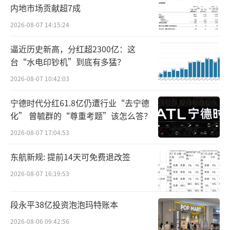
率。企业可通过特别审查程序加速创新产品上
内地市场贡献超7成
市，缩短研发投资回报周期，提高市场响应速
2026-08-07 14:15:24
度；利用优先审批程序快速响应临床需求，获
逼近历史新高，分红超2300亿：这
取差异化竞争优势；在面对突发公共卫生事件
台“水电印钞机”到底有多猛？
时，应急审批程序将为企业提供快速反应机
2026-08-07 10:42:03
制，在确保突发公共卫生事件应急所需医疗器
宁德时代分红61.8亿仍遭行业“去宁德
械尽快上市的同时助力企业迅速扩大市场份
化” 曾毓群的“尊重考题”该怎么答？
额。
2026-08-07 17:04:53
“三个程序”正式发布后，众多企业给予
东航新规: 提前14天可免费退改签
了高度评价。各企业负责人普遍表示，这三个
2026-08-07 16:19:53
文件的出台打破了以往企业在审批过程中面临
的各种限制和瓶颈。能够得到点对点的精准帮
段永平38亿投资泡泡玛特账本
扶，能够将更多精力投入到核心业务和创新发
2026-08-06 09:42:56
展中。不仅增强了企业的市场竞争力，更激发