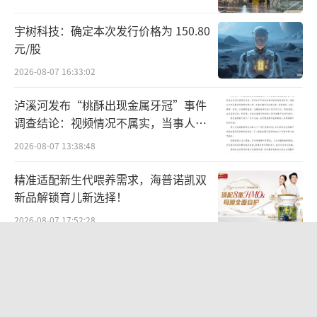
了企业创新的热情，为企业的迅猛发展提供了
宇树科技：确定本次发行价格为 150.80
坚实有力的支撑。
元/股
2026-08-07 16:33:02
下一步，福建省药品监督管理局将坚
持“为民、实干、发展”的理念，认真贯彻执
泸溪河发布“桃酥出现金属牙冠”事件
行“三个程序”的规定，奋力谱写福建医疗器
调查结论：视频情况不属实，当事人已
主动删除致歉
械产业高质量发展的新篇章。（福建药监）
2026-08-07 13:38:48
精准适配新生代喂养需求，海普诺凯双
山东：“六大行动”强化药品生产监管工
新品解锁育儿新选择！
作
2026-08-07 17:52:28
近日，山东省药监局印发《2024年山东省
股价跌去近七成，把老铺黄金当“奢侈
药品生产监管工作要点》（以下简称《工作要
品”抢的支持者不买单了
点》），对今年药品生产监管重点工作任务作
2026-08-07 14:04:04
出安排部署。