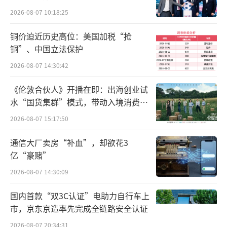
此次发布的三个程序未设置过渡期，发布
2026-08-07 10:18:25
即实施。三项审查程序优化的重点集中体现在
两个方面：缩短审批时效提升服务效能和扩大
铜价迫近历史高位：美国加税“抢
认定范围鼓励企业创新。
铜”、中国立法保护
2026-08-07 14:30:42
1.
审评审批跑出新速度
《伦敦合伙人》开播在即：出海创业试
为缩短医疗器械产品检验周期，采取“定
水“国货集群”模式，带动入境消费反
制审批、优先受理”的方式，对具备技术创新
向种草
2026-08-07 15:17:50
和显著领先优势的医疗器械产品通过提前介入
通信大厂卖房“补血”，却欲花3
和专家指导的方式，大幅缩短产品的注册审批
亿“豪赌”
流程，让创新产品和临床急需产品“单独排
2026-08-07 14:30:09
队，一路快跑”。
国内首款“双3C认证”电助力自行车上
2.
认定范围打开新篇章
市，京东京造率先完成全链路安全认证
2026-08-07 20:34:31