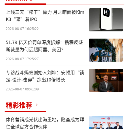
贴监管实际，通过理论教学和现场实操，进一
步加深了对骨科植入物产品质量安全监管的理
上线三天“榨干”算力 月之暗面被Kimi
K3“逼”着IPO
解和掌握，有助于提升检查员的实战能力。
2026-08-07 16:25:22
福建：“三个程序”助推医械产业发展
51.79 亿天价罚单深度拆解：携程反垄
断裁量为何远超阿里、美团？
在医疗器械行业迎来创新发展的关键时
期，福建省药品监督管理局积极行动，近日发
2026-08-07 17:25:27
布三项新程序文件：《福建省第二类创新医疗
专访战斗蚂蚁创始人刘坤：安顿用“锁
器械特别审查程序（试行）》《福建省第二类
定-设计-击穿”跑出10倍增长
医疗器械优先审批程序（试行）》以及《福建
2026-08-07 09:41:09
省第二类医疗器械应急审批程序（试行）》，
精彩推荐
共同构成福建省医疗器械产业发展的全新政策
框架。
体育营销成光伏出海重地，隆基成为拜
仁全球官方合作伙伴