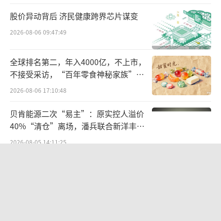
（MSLN）的自体CAR-T细胞治疗产品——临床
试验（IND）申请获得国家药监局默示许可，用
股价异动背后 济民健康跨界芯片谋变
于治疗复发性卵巢癌，也随之成为国内首家获
2026-08-06 09:47:49
批开展临床治疗复发难治型卵巢癌的CAR-T产
全球排名第二，年入4000亿，不上市，
品。
不接受采访，“百年零食神秘家族”浮
出水面？
博际生物的履历也同样显赫。博际生物是
2026-08-06 17:10:48
主要研发方向为用于肿瘤和感染性疾病的生物
贝肯能源二次“易主”：原实控人溢价
药，具体研发成果在成立短短两年后就“听着
40%“清仓”离场，潘兵联合新洋丰、
了响”：
宏科百世拟入主
2026-08-05 14:11:25
2019年9月，其自主研发并拥有全球专利的
欣天科技易主背后藏六年对赌，“华为
世界首个肿瘤靶向性IL-15融合蛋白（产品代号
概念+AI营销”溢价难掩52亿重资产考
验
BJ-001）正式完成美国FDA的审批，可以在美
2026-08-05 14:14:15
国开展临床试验，据称整个过程仅仅耗时“28
华为哈勃投资、宁德时代加持，天科合