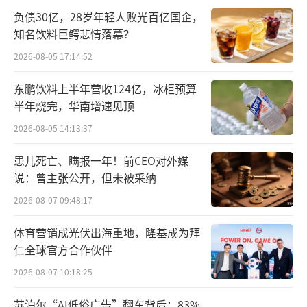
在研临床试验，出售剩余管线资产，从纳斯达
负债30亿，28岁年轻人败光百亿国企，
克退市，并迅速在今年Q1裁员一半，总体预计
知名饮料巨鳄悲情落幕？
将于2024年底前完成终止运营的相关活动。
2026-08-05 17:14:52
东鹏饮料上半年营收124亿，冰柜预算
就像赵本山曾经说过那样：请你睁开眼，
半年烧完，华南增速见顶
看看我多可怜。Biotech，到底是怎么了？
2026-08-05 14:13:37
并且还不止中国市场，一旦我们将视野放
患儿死亡、瞒报一年！前CEO对外媒
大到全球市场，就不难发现本轮bio-tech所遭
说：曾主张公开，但未被采纳
遇的远不仅仅只是“初创企业倒闭潮”。更准
2026-08-07 09:48:17
确地形容，它更像是一场“系统性的溃败”，
体育营销成光伏出海重地，隆基成为拜
并且起始时间被远远低估。
仁全球官方合作伙伴
“医者不能自医”
2026-08-07 10:18:25
劝人学医，天打雷劈——这句话来自广大的
苏泊尔“AI低俗广告”翻车背后：83%