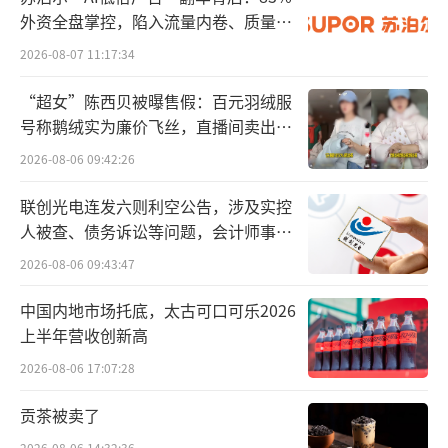
外资全盘掌控，陷入流量内卷、质量频
医学生，用来抱怨医学专业学科任务重、成长
发的负循环
速度慢。其实这句话放在创投圈也同样贴切。
2026-08-07 11:17:34
因为放眼整个人类商业文明发展史，很难找到
“超女”陈西贝被曝售假：百元羽绒服
其他赛道比bio-tech更适合称为“过会杀
号称鹅绒实为廉价飞丝，直播间卖出超
百万元
手”“创业雷点精华”：
2026-08-06 09:42:26
专业门槛高、研发周期漫长、沉没成本上
联创光电连发六则利空公告，涉及实控
人被查、债务诉讼等问题，会计师事务
不封顶、市场容错率下不设限，还因为赛道属
所曾出具“保留意见”
性泛着“民生”的光辉，不可避免地陷入市场
2026-08-06 09:43:47
规律和公序良俗的双重考验。 如果进一步把视
中国内地市场托底，太古可口可乐2026
角细分到药物研发，那么产品成功走出实验室
上半年营收创新高
走出市场的概率可能还不到5%。
2026-08-06 17:07:28
欧洲知名bio-tech投资机构Atlas Venture
贡茶被卖了
的合伙人Bruce Booth在《福布斯》专栏文章
2026-08-06 14:32:36