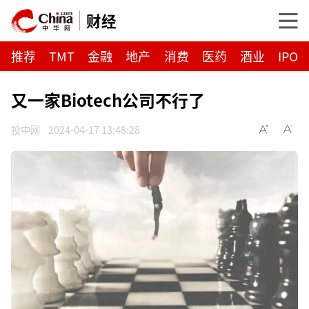
财经
推荐
TMT
金融
地产
消费
医药
酒业
IPO
又一家Biotech公司不行了
投中网
2024-04-17 13:48:28