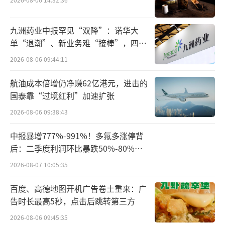
里感慨：这个行业几乎对所有的参与者都进行
了强有力地“规训”，每个人都必须学会“拥
九洲药业中报罕见“双降”：诺华大
单“退潮”、新业务难“接棒”，四大
抱并且庆祝失败”，而不是在晚上“偷偷把死
难关待闯
2026-08-06 09:44:11
者藏起来”。
航油成本倍增仍净赚62亿港元，进击的
早在2018年，以《蓝盾药业一门心思钻
国泰靠“过境红利”加速扩张
研“抗肿瘤血管抗体AVR2”》为题，深度报道
2026-08-06 09:38:43
过蓝盾生物在研发新一代具有自主知识产权的
抗血管新生药物过程中取得的成果，并将其形
中报暴增777%-991%！多氟多涨停背
后：二季度利润环比暴跌50%-80%，
容为“抗癌黑科技”。
是黄金坑还是陷阱？
2026-08-07 10:05:35
到了2022年，蓝盾生物的创新药研发进一
百度、高德地图开机广告卷土重来：广
步取得了“市场层面的成果”，其研发的“LD
告时长最高5秒，点击后跳转第三方
013自体T细胞注射液” ——一款靶向间皮素
2026-08-06 09:45:35