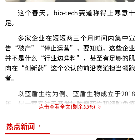
这个春天，bio-tech赛道称得上寒意十
足。
多家企业在短短两三个月时间内集中宣
告“破产”“停止运营”，要知道，这些企业
并不是什么“行业边角料”，甚至有足够的肌
肉在“创新药”这个公认的前沿赛道担当领跑
者。
以蓝盾生物为例。蓝盾生物成立于2018
年，是一家专注于开发抗肿瘤药物和细胞免疫
点击查看全文(剩余
93
%)
治疗技术的高新技术企业，其研发成果在江湖
上不说“惊鸿一瞥”，也至少留下过“赫赫威
热点新闻
名”。