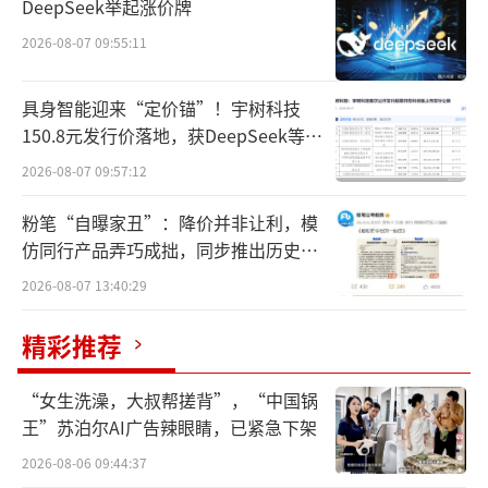
DeepSeek举起涨价牌
然而不久前的公开信息显示，南京蓝盾生
2026-08-07 09:55:11
物科技有限公司（以下简称“蓝盾生物”）因
不能清偿到期债务，已于今年1月申请破产清
具身智能迎来“定价锚”！宇树科技
算，并且于今年3月公开招募评估机构，正式推
150.8元发行价落地，获DeepSeek等豪
华战配加持
动破产清算流程。
2026-08-07 09:57:12
粉笔“自曝家丑”：降价并非让利，模
算起来，这已经是年内第三家biotech企业
仿同行产品弄巧成拙，同步推出历史学
破产了。
员退费方案
2026-08-07 13:40:29
1月，博际生物成为国内首例公开破产清算
精彩推荐
的bio-tech企业。据媒体报道，在申请破产清
算前，公司联合创始人、CEO张海洲已转任美
“女生洗澡，大叔帮搓背”，“中国锅
迪西临床前研究事业部总裁。
王”苏泊尔AI广告辣眼睛，已紧急下架
2026-08-06 09:44:37
2月，联拓生物宣布将逐步缩减业务，停止