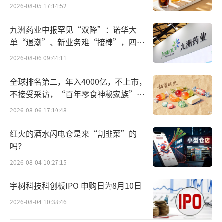
已经买不到。
2026-08-05 17:14:52
礼来客户服务中心工作人员告诉健识局：
九洲药业中报罕见“双降”：诺华大
单“退潮”、新业务难“接棒”，四大
盐酸托莫西汀胶囊退出中国市场一事属实，原
难关待闯
2026-08-06 09:44:11
因是美国公司的产品管线调整。
全球排名第二，年入4000亿，不上市，
除了国内仿制药的压力之外，各地对集采
不接受采访，“百年零食神秘家族”浮
未中选品种的管理方式也影响原研药的销售。
出水面？
2026-08-06 17:10:48
在第九批国家带量采购中选药品中，4款国产盐
酸托莫西汀胶囊中选，9款国产盐酸托莫西汀口
红火的酒水闪电仓是来“割韭菜”的
吗？
服溶液中选。对于未中选的礼来原研胶囊和口
2026-08-04 10:27:15
服溶液产品，河北这次就以“定价不符合同厂
家差比价、定价高于上海红线”为由，认定为
宇树科技科创板IPO 申购日为8月10日
不符合挂网条件。
2026-08-04 10:38:46