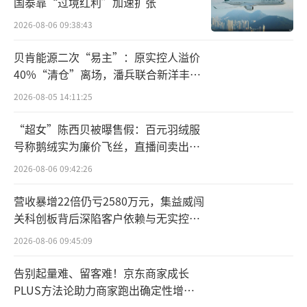
国泰靠“过境红利”加速扩张
2026-08-06 09:38:43
贝肯能源二次“易主”：原实控人溢价
40%“清仓”离场，潘兵联合新洋丰、
宏科百世拟入主
2026-08-05 14:11:25
“超女”陈西贝被曝售假：百元羽绒服
号称鹅绒实为廉价飞丝，直播间卖出超
以“价格高于上海红线价”为由不符合挂
百万元
2026-08-06 09:42:26
网条件的，还有辉瑞的阿奇霉素干混悬剂，这
营收暴增22倍仍亏2580万元，集益威闯
款药物相信很多家长都会熟悉。2023年9月份开
关科创板背后深陷客户依赖与无实控人
始一轮支原体感染，让不少家长对“进口阿奇
困局
2026-08-06 09:45:09
霉素”趋之若鹜。
告别起量难、留客难！京东商家成长
其实，国内阿奇霉素干混悬剂的仿制药很
PLUS方法论助力商家跑出确定性增长
多，目前干混悬剂批文超50个，涉及药企29
路径