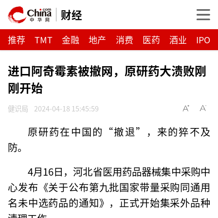
财经
推荐
TMT
金融
地产
消费
医药
酒业
IPO
进口阿奇霉素被撤网，原研药大溃败刚
刚开始
健识局
2024-04-18 15:45:59
原研药在中国的“撤退”，来的猝不及
防。
4月16日，河北省医用药品器械集中采购中
心发布《关于公布第九批国家带量采购同通用
名未中选药品的通知》，正式开始集采外品种
清理工作。