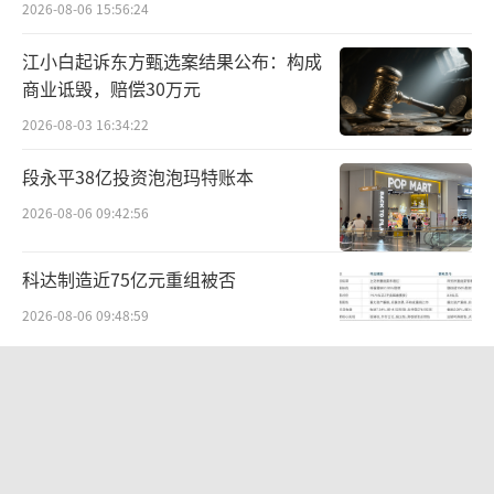
2026-08-06 15:56:24
家。只是辉瑞的原研药具备市场优势，在国内
江小白起诉东方甄选案结果公布：构成
占据主要市场份额。据米内网数据显示，2022
商业诋毁，赔偿30万元
年中国公立医疗机构终端阿奇霉素干混悬剂销
2026-08-03 16:34:22
售额超过6亿元，其中辉瑞的产品占据了93.1
9%的市场份额。
段永平38亿投资泡泡玛特账本
2026-08-06 09:42:56
在去年的支原体感染潮中，一些医生和家
长认为国产药疗效不佳，一度引发辉瑞原研的
科达制造近75亿元重组被否
阿奇霉素干混悬剂一药难求。
2026-08-06 09:48:59
第九批国家集采后，阿奇霉素干混悬剂的
北部湾财险收监管函，直指公司发展规
竞争格局面临巨大的变化。由于辉瑞没有中
划不合理、产品管理不到位等核心“痛
选，基本让出了90%多的市场，9家国内中选企
点”
2026-08-06 09:43:25
业摩拳擦掌。这次河北将辉瑞原研药撤网，未