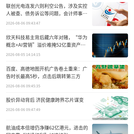
4月16日，河北省医用药品器械集采中心发
联创光电连发六则利空公告，涉及实控
布的《关于公示第九批国家集采同通用名未中
人被查、债务诉讼等问题，会计师事务
选药品的通知》，将集采未中选品种分为三
所曾出具“保留意见”
2026-08-06 09:43:47
类：符合挂网的药品、中选外省不符合挂网条
欣天科技易主背后藏六年对赌，“华为
件的、以及未中选不符合挂网条件的药品。其
概念+AI营销”溢价难掩52亿重资产考
中，未中选不符合挂网条件的药品有110个，其
验
2026-08-05 14:14:15
中就包括了礼来上述托莫西汀制剂。
百度、高德地图开机广告卷土重来：广
这次河北处理未中选药品挂网主要还是与
告时长最高5秒，点击后跳转第三方
价格有关。据健识局整理，未中选药品不符合
2026-08-06 09:45:35
挂网条件的原因主要包括1、不符合同厂家差比
股价异动背后 济民健康跨界芯片谋变
价；2、高于过评价格；3、高于上海红线价。
2026-08-06 09:47:49
航油成本倍增仍净赚62亿港元，进击的