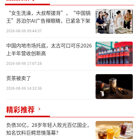
重要参考，“上海红线价”已经被全国多个省
份所采纳。
“女生洗澡，大叔帮搓背”，“中国锅
王”苏泊尔AI广告辣眼睛，已紧急下架
参考上海红线价的最直接结果就是，过去
2026-08-06 09:44:37
集采未中选的原研药基本还都能留在采购名单
中国内地市场托底，太古可口可乐2026
里，但是最近两年来，未中选的原研品种暂停
上半年营收创新高
挂网的情况开始多了起来。这对原研药企来
2026-08-06 17:07:28
说，意味着管理方式需尽快转变。
贡茶被卖了
已经有一些跨国药企知难而退，主动将有
2026-08-06 14:32:36
集采品种竞争的原研药退出中国市场。
原研药的撤网风暴
精彩推荐
近日，有媒体报道，礼来治疗注意缺陷多
负债30亿，28岁年轻人败光百亿国企，
动障碍（ADHD）的药物盐酸托莫西汀胶囊国内
知名饮料巨鳄悲情落幕？