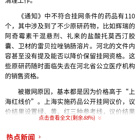
《通知》中不符合挂网条件的药品有110
个，其中涉及到了不少原研药物，比如辉瑞的
阿奇霉素干混悬剂、礼来的盐酸托莫西汀胶
囊、卫材的雷贝拉唑钠肠溶片。河北的文件内
容甚至没有提及能否以降价保留挂网资格。这
些原研药随时面临失去在河北省公立医疗机构
的销售资格。
被撤网原因，基本都是因为价格高于“上
海红线价”。上海实施药品公开挂网议价，议
价结果设置绿、黄、红三种参考线，议价结果
点击查看全文(剩余
88
%)
高于红线的，系统议价锁定，议价结果无法校
验通过。作为全国集采非中选药品挂网调价的
热点新闻