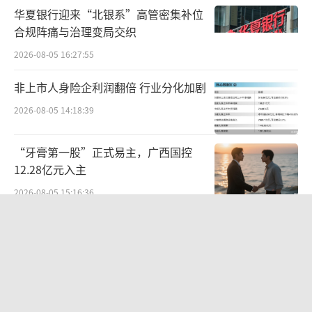
泰生物来说，如果产品表现良好，极有可能成
华夏银行迎来“北银系”高管密集补位
合规阵痛与治理变局交织
为默沙东在市场的强劲对手。
2026-08-05 16:27:55
万泰生物也提示风险称，九价HPV疫苗由
非上市人身险企利润翻倍 行业分化加剧
于产品型别较多且工艺复杂，上市后尚需经过
2026-08-05 14:18:39
产能稳步爬升过程，可能导致商业化产量不及
预期。此外，九价HPV疫苗上市后的销售情况
“牙膏第一股”正式易主，广西国控
受到市场竞争环境及销售渠道等诸多因素影
12.28亿元入主
响，后续市场销售情况存在不确定性。
（责任编
2026-08-05 15:16:36
辑：zx0600）
SpaceX首份财报：营收近翻倍股价却
跳水
2026-08-06 09:49:53
8万元星空顶免费送！百万价格国产电