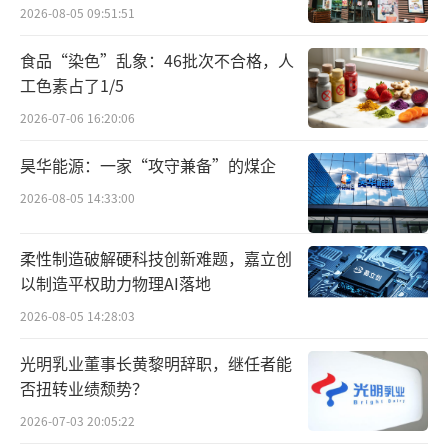
如今的万泰生物，正面临着业绩承压的局
2026-08-05 09:51:51
面。公司半年报显示，今年上半年，万泰生物
食品“染色”乱象：46批次不合格，人
实现营业收入约为13.66亿元，同比下降67.1
工色素占了1/5
9%；对应实现的归属净利润约为2.6亿元，同
2026-07-06 16:20:06
比下降84.7%；对应实现的扣非后净利润约为0.
昊华能源：一家“攻守兼备”的煤企
64亿元，同比下降96.09%。
2026-08-05 14:33:00
万泰生物表示，业绩下滑主要是由于公司
二价宫颈癌疫苗持续受九价宫颈癌疫苗扩龄以
柔性制造破解硬科技创新难题，嘉立创
以制造平权助力物理AI落地
及市场竞争、降库存等因素影响，销售收入较
去年同期回落。
2026-08-05 14:28:03
光明乳业董事长黄黎明辞职，继任者能
经济学家、新金融专家余丰慧表示，如果
否扭转业绩颓势？
万泰生物的九价HPV疫苗成功上市，它将会给
2026-07-03 20:05:22
整个九价HPV疫苗市场带来新的活力，对于万