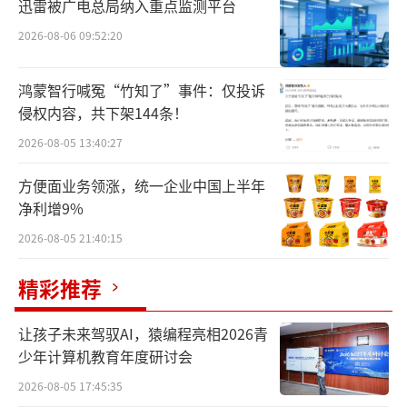
后涨幅略有收窄，最终收涨3.9%，收盘价为72.
迅雷被广电总局纳入重点监测平台
71元/股，总市值为922.1亿元，全天成交金额
2026-08-06 09:52:20
为6.74亿元，换手率为0.72%。
鸿蒙智行喊冤“竹知了”事件：仅投诉
据万泰生物2024年半年报，公司九价HPV
侵权内容，共下架144条！
疫苗与佳达修9头对头免疫原性比较研究结果显
2026-08-05 13:40:27
示两者相当，目前小年龄组桥接临床完成，男
方便面业务领涨，统一企业中国上半年
性群体临床试验规划中，且商业化生产条件具
净利增9%
备，上市申报按计划推进中。
2026-08-05 21:40:15
在接受北京商报记者采访时，万泰生物相
精彩推荐
关工作人员表示，九价HPV疫苗的具体上市时
间不能确定，如果有最新的进展会及时披露，
让孩子未来驾驭AI，猿编程亮相2026青
同步给投资者。针对九价HPV疫苗如成功上市
少年计算机教育年度研讨会
后的销售预期，万泰生物工作人员表示，具体
2026-08-05 17:45:35