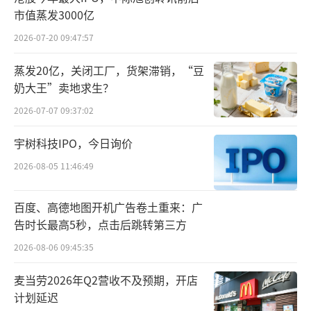
九价HPV疫苗被国家药监局药品审评中心拟纳
市值蒸发3000亿
入优先审评品种公示名单。如今随着公司九价H
2026-07-20 09:47:57
PV疫苗上市申请正式获得受理，也距离最终实
蒸发20亿，关闭工厂，货架滞销，“豆
现上市又迈出重要一步。
奶大王”卖地求生？
8月26日盘后，万泰生物也公告了这一消
2026-07-07 09:37:02
息。万泰生物表示，公司九价HPV疫苗如顺利
宇树科技IPO，今日询价
获批上市，将有利于公司HPV疫苗的推广和使
2026-08-05 11:46:49
用，丰富公司产品线，进一步增强公司的核心
竞争力，为公司持续稳健发展奠定坚实基础。
百度、高德地图开机广告卷土重来：广
不过，万泰生物直言，九价HPV疫苗从提交上
告时长最高5秒，点击后跳转第三方
市许可申请到获批上市，还需经历比较长的周
2026-08-06 09:45:35
期，短期内不会对公司的财务状况、经营业绩
麦当劳2026年Q2营收不及预期，开店
产生重大影响。
计划延迟