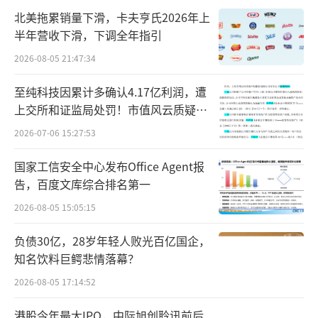
还是要看市场的情况，公司会努力做好市场销
北美拖累销量下滑，卡夫亨氏2026年上
售工作，让疫苗惠及更多人。
半年营收下滑，下调全年指引
2026-08-05 21:47:34
据了解，疫苗从获得受理到最终实现上
市，还需经历比较长的周期。获得受理后，国
至纯科技因累计多确认4.17亿利润，遭
家药监局将按要求对已受理药品的安全性、有
上交所和证监局处罚！市值风云质疑其
财务问题，遭巨额索赔！
效性和质量可控性等进行技术审评，期间同步
2026-07-06 15:27:53
开展生产现场核查以及上市前药品生产质量管
国家工信安全中心发布Office Agent报
理规范符合性检查。国家药监局将根据药品注
告，百度文库综合排名第一
册申报资料、核查结果等进行综合审评，综合
2026-08-05 15:05:15
审评结论通过的，批准药品上市，颁发药品注
负债30亿，28岁年轻人败光百亿国企，
册证书。
知名饮料巨鳄悲情落幕？
就在不久前，万泰生物公告称，近日，公
2026-08-05 17:14:52
司全资子公司万泰沧海与厦门大学合作研发的
港股今年最大IPO，中际旭创聆讯前后