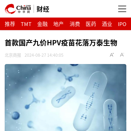
财经
推荐
TMT
金融
地产
消费
医药
酒业
IPO
首款国产九价HPV疫苗花落万泰生物
北京商报
2024-08-27 14:40:05