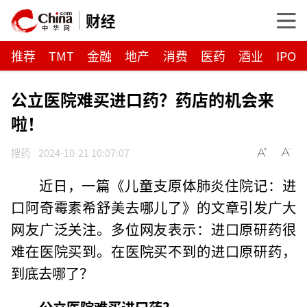
财经
推荐
TMT
金融
地产
消费
医药
酒业
IPO
公立医院难买进口药？药店的机会来
啦！
搜药
2024-10-21 10:07:07
近日，一篇《儿童支原体肺炎住院记：进
口阿奇霉素希舒美去哪儿了》的文章引发广大
网友广泛关注。多位网友表示：进口原研药很
难在医院买到。在医院买不到的进口原研药，
到底去哪了？
公立医院难买进口药？