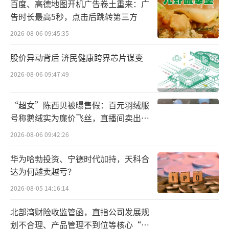
百度、高德地图开机广告卷土重来：广
告时长最高5秒，点击后跳转第三方
首都医科大学宣武医院药学部主任张兰在
2026-08-06 09:45:35
接受央视网采访时表示：我们希望我们的临床
的医生能够优先使用质优价宜的国产的带量采
股价异动背后 济民健康跨界芯片谋变
购的仿制药，尤其是通过一致性评价的带量采
2026-08-06 09:47:49
购的仿制药和原研药相比，也是有比较大的可
替代性的，从价格上来讲也比原研药更有价格
“超女”陈西贝被曝售假：百元羽绒服
号称鹅绒实为廉价飞丝，直播间卖出超
上的优势。
百万元
2026-08-06 09:42:26
但是，对于吃进口原研药还是国产仿制药
华为哈勃投资、宁德时代加持，天科合
这一问题，患者有自己的看法。
达为何越卖越亏？
对于发烧、感染等急性病患者来说，这类
2026-08-05 14:16:14
人群急于见效，有“吃贵的比便宜的好”的心
北部湾财险收监管函，直指公司发展规
态，在心理层面可能更倾向于进口原研药。而
划不合理、产品管理不到位等核心“痛