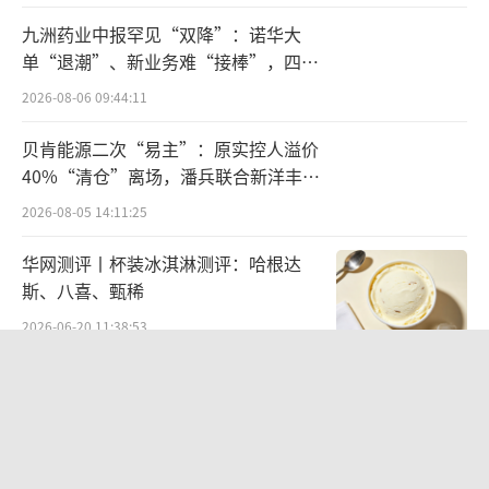
九洲药业中报罕见“双降”：诺华大
转战院外的不止“拜唐苹”。阿斯利康旗
单“退潮”、新业务难“接棒”，四大
下的瑞舒伐他汀钙曾经是全球最畅销的降血脂
难关待闯
2026-08-06 09:44:11
药之一，在中国也占据了很高的市场份额。然
而，在第一批集采中，“瑞舒伐他汀钙”被多
贝肯能源二次“易主”：原实控人溢价
家仿制药企业以低价击败。为了应对集采带来
40%“清仓”离场，潘兵联合新洋丰、
宏科百世拟入主
的冲击，阿斯利康选择发力零售市场，在2020
2026-08-05 14:11:25
年第一季度，“瑞舒伐他汀钙”在药店市场的
华网测评丨杯装冰淇淋测评：哈根达
销售额达到了3.6亿元，同期大增近七成。
斯、八喜、甄稀
2026-06-20 11:38:53
“拜唐苹”、“瑞舒伐他汀钙”在院外市
场的成功也表明，即使在药品集中采购政策的
营收暴增22倍仍亏2580万元，集益威闯
影响下，有优质产品和良好口碑的药品仍能在
关科创板背后深陷客户依赖与无实控人
困局
零售市场保持竞争力。
2026-08-06 09:45:09