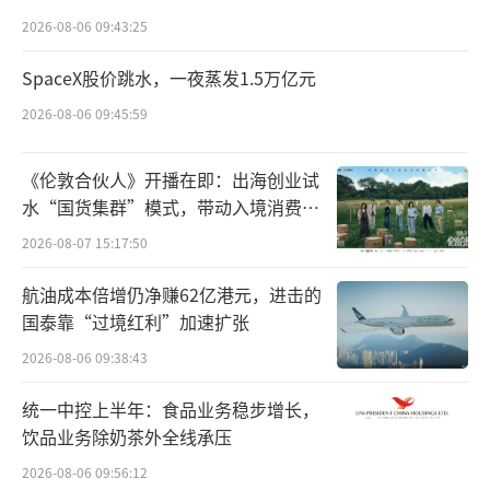
对一些慢性病患者来说，药物本身无法根治疾
点”
2026-08-06 09:43:25
病，难以看到短期效果，且出于对长期服药经
SpaceX股价跳水，一夜蒸发1.5万亿元
济负担的考量，因此对仿制药的接受程度相对
良好。
2026-08-06 09:45:59
尽管如此，随着集采、门诊统筹、药占比
《伦敦合伙人》开播在即：出海创业试
等医药政策改革的持续推进，越来越多的原研
水“国货集群”模式，带动入境消费反
向种草
药企纷纷将目光瞄准院外市场。院外市场所拥
2026-08-07 15:17:50
有的广阔发展空间和巨大市场潜力，也能够为
航油成本倍增仍净赚62亿港元，进击的
药企提供新机遇。
国泰靠“过境红利”加速扩张
2026-08-06 09:38:43
公开数据显示，2022年降糖药“拜唐
苹”在零售渠道规模历史性的超过等级医院，
统一中控上半年：食品业务稳步增长，
有了零食市场成绩作为底气，2023年传出
饮品业务除奶茶外全线承压
了“拜唐苹”在多地退出集采的消息。
2026-08-06 09:56:12