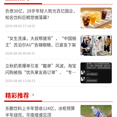
该文章发布后，“医院越来越难开到进口
负债30亿，28岁年轻人败光百亿国企，
药”话题登上微博热搜，不少网友都表示有类
知名饮料巨鳄悲情落幕？
似经历，不仅是进口阿奇霉素“希舒美”，像
2026-08-05 17:14:52
降压药“络活喜”、降脂药“立普妥”、降糖
药“格华止”等进口原研药，都很难在院内买
“女生洗澡，大叔帮搓背”，“中国锅
到。
王”苏泊尔AI广告辣眼睛，已紧急下架
2026-08-06 09:44:37
据了解，在一些公立医院，即使有进口的
立秋奶茶爆单引发“截单”风波，淘宝
阿奇霉素，但患者也很难开到，医院对这些药
闪购被指“优先拿友商订单”、“专挑
的销量有所限制，往往是需要得到医院授权的
贵的拿”
2026-08-09 12:56:23
个别医生才能开处方。
精彩推荐
一时间，关于部分公立医院“难开”进口
药的话题引发了公众的广泛关注和讨论。
东鹏饮料上半年营收124亿，冰柜预算
半年烧完，华南增速见顶