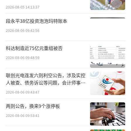
医院难买进口药
与集采政策有关
2026-08-05 14:13:37
进口原研药越来越难在医院开出，或与国
段永平38亿投资泡泡玛特账本
家集采政策相关。
2026-08-06 09:42:56
自2018年以来，我国开始对药品实行集中
带量采购，药企“以价换量”，通过降低药物
科达制造近75亿元重组被否
价格来争取中选集采资格。由于进口原研药价
2026-08-06 09:48:59
格相对昂贵，绝大多数会在集采中落选，
联创光电连发六则利空公告，涉及实控
在“带量”要求下，医院采购以集采的国产药
人被查、债务诉讼等问题，会计师事务
为主，进口原研药占比大幅缩减。
所曾出具“保留意见”
2026-08-06 09:43:47
其实，通过了一致性评价后的仿制药，可
两则公告，换来9个涨停板
以获得与原研药基本一样的临床效果，不仅如
2026-08-06 09:53:41
此，国产仿制药在帮助减轻医疗成本和促进药
品可及性方面发挥着重要作用。