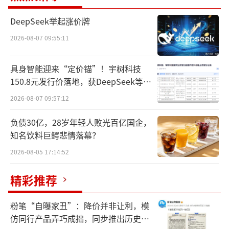
本次调整后，目录内药品总数将增至3159
DeepSeek举起涨价牌
种，肿瘤、慢性病、罕见病、儿童用药等领域
2026-08-07 09:55:11
的保障水平得到提升。新版国家医保药品目录
将于2025年1月1日起实施。
具身智能迎来“定价锚”！宇树科技
150.8元发行价落地，获DeepSeek等豪
罕见病、儿童用药等扩容
华战配加持
2026-08-07 09:57:12
本次调整共新增91种药品，其中肿瘤用药2
负债30亿，28岁年轻人败光百亿国企，
6个（含4个罕见病）、糖尿病等慢性病用药15
知名饮料巨鳄悲情落幕？
个（含2个罕见病）、罕见病用药13个、抗感染
2026-08-05 17:14:52
用药7个、中成药11个、精神病用药4个，以及
其他领域用药21个。黄心宇称，由于部分药品
精彩推荐
有多个治疗领域或者个别疾病类别有重复（如
粉笔“自曝家丑”：降价并非让利，模
罕见肿瘤），因此分类数大于总数。同时，调
仿同行产品弄巧成拙，同步推出历史学
出了43种临床已被替或长期未生产供应的药