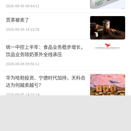
难关待闯
用水平更加合理，保障水平明显提升。截至202
2026-08-06 09:44:11
4年10月底，协议期内谈判药品累计受益8.3亿
贡茶被卖了
人次，累计为患者减负超8800亿元。
2026-08-06 14:32:36
“医保目录药品坚持战略购买、价值购
统一中控上半年：食品业务稳步增长，
买。”上述负责人称，整合全体参保人用药需
饮品业务除奶茶外全线承压
求，与药品企业开展准入谈判，以广阔市场换
2026-08-06 09:56:12
合理价格，显著提升了医保资金的使用效益。
结合药品集中带量采购等一系列措施，实现了
华为哈勃投资、宁德时代加持，天科合
达为何越卖越亏？
保障水平的迭代升级，推动基金支出结构“腾
2026-08-05 14:16:14
笼换鸟”，充分彰显医保部门系统集成的治理
优势。目录调整从未区分企业规模和所有制属
中报暴增777%-991%！多氟多涨停背
性，无论内资外资、国企民企、中药西药，所
后：二季度利润环比暴跌50%-80%，
是黄金坑还是陷阱？
有符合条件的药品一视同仁。
（责任编辑：zx0600）
2026-08-07 10:05:35