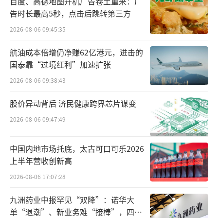
省钱与花钱
百度、高德地图开机广告卷土重来：广
告时长最高5秒，点击后跳转第三方
医保的“团购”机制，也就是药品集中带
2026-08-06 09:45:35
量采购，通过以量换价的方式，众多原本价格
航油成本倍增仍净赚62亿港元，进击的
高昂、普通患者难以企及的“贵族药”实现了
国泰靠“过境红利”加速扩张
大幅降价，成为患者能够承受得起的“平民
2026-08-06 09:38:43
药”。
股价异动背后 济民健康跨界芯片谋变
以某款重性精神病治疗用药为例，一针可
2026-08-06 09:47:49
维持半年有效，与目录内原有每月注射一次的
药品相比，能够大幅提升患者依从性、减轻医
中国内地市场托底，太古可口可乐2026
疗体系负担，今年谈判纳入后疗程费用较原有
上半年营收创新高
月制剂低30％以上，实现了“提质不提价”。
2026-08-06 17:07:28
国家医保局相关负责人表示，通过7轮调
九洲药业中报罕见“双降”：诺华大
单“退潮”、新业务难“接棒”，四大
整，医保目录内药品质量和结构明显优化，费