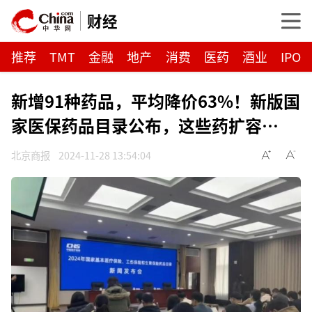
财经
推荐
TMT
金融
地产
消费
医药
酒业
IPO
新增91种药品，平均降价63%！新版国
家医保药品目录公布，这些药扩容…
北京商报
2024-11-28 13:54:04