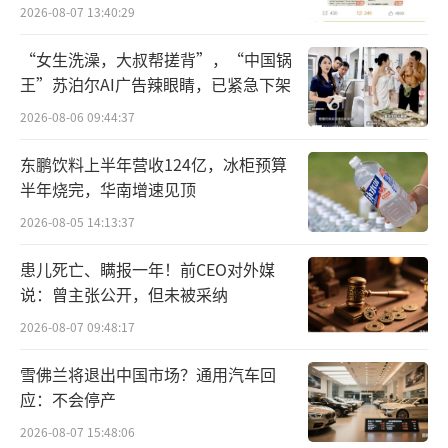
员退费方案
2026-08-07 13:40:29
品。
“女生洗澡，大叔帮搓背”，“中国锅
国家医保局自成立以来，已连续7年开展药
王”苏泊尔AI广告辣眼睛，已紧急下架
品目录调整工作，累计将835种药品新增进入国
2026-08-06 09:44:37
家医保药品目录，其中谈判新增530种，竞价新
东鹏饮料上半年营收124亿，冰柜预算
增38种。同时438种疗效不确切或易滥用、临床
半年烧完，华南增速见顶
已被淘汰、长期未生产供应且可被其他品种替
2026-08-05 14:13:37
代的药品被调出目录。本次调整后，目录内药
品总数将增至3159种，其中西药1765种、中成
患儿死亡、瞒报一年！前CEO对外媒
说：曾主张公开，但未被采纳
药1394种，肿瘤、慢性病、罕见病、儿童用药
等领域的保障水平得到明显提升。
2026-08-07 09:48:17
雪佛兰将退出中国市场？通用汽车回
黄心宇介绍，今年目录调整范围以新药为
应：不会停产
主，新增的91种药品中有90个为5年内新上市品
2026-08-07 15:48:06
种。国家医保局将包括1类化药、1类治疗用生