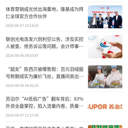
物制品、1类和3类中成药在内的“全球新”作
体育营销成光伏出海重地，隆基成为拜
仁全球官方合作伙伴
为重点支持对象，确保“好钢用在刀刃上”。
2026-08-07 10:18:25
新增91个药品中38个是“全球新”的创新药，
无论是比例还是绝对数量都创历年新高。在谈
联创光电连发六则利空公告，涉及实控
判阶段，创新药的谈判成功率超过了90%，较
人被查、债务诉讼等问题，会计师事务
所曾出具“保留意见”
总体成功率高16个百分点。
2026-08-06 09:43:47
在今年谈判/竞价环节，共有117个目录外
“超女”陈西贝被曝售假：百元羽绒服
号称鹅绒实为廉价飞丝，直播间卖出超
药品参加，其中89个谈判/竞价成功，成功率7
百万元
2026-08-06 09:42:26
6%、平均降价63%，总体与2023年基本相当。
新版国家医保药品目录自2025年1月1日起正式
苏泊尔“AI低俗广告”翻车背后：83%
实施。叠加谈判降价和医保报销因素，预计202
外资全盘掌控，陷入流量内卷、质量频
发的负循环
5年将为患者减负超500亿元。
2026-08-07 11:17:34