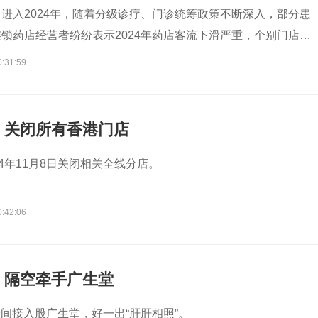
钱草 进入2024年，随着分级诊疗、门诊统筹政策不断深入，部分患
锁药店经营者纷纷表示2024年药店客流下滑严重，个别门店经
0:31:59
：关闭所有香港门店
24年11月8日关闭相关全线分店。
0:42:06
，隔空牵手广生堂
仔癀间接入股广生堂，好一出“肝肝相照”。