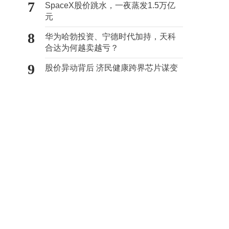
7
SpaceX股价跳水，一夜蒸发1.5万亿
元
8
华为哈勃投资、宁德时代加持，天科
合达为何越卖越亏？
9
股价异动背后 济民健康跨界芯片谋变