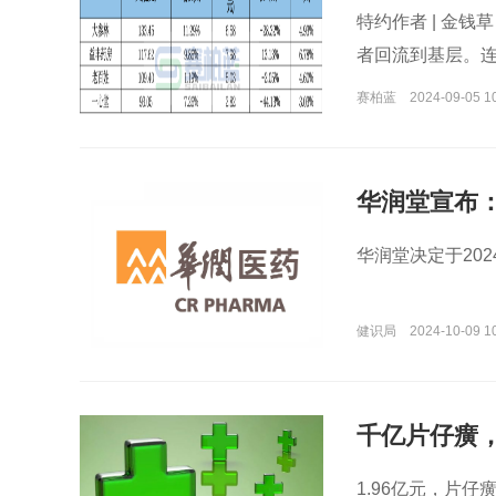
特约作者 | 金
者回流到基层。连
营陷入困境
赛柏蓝
2024-09-05 1
华润堂宣布
华润堂决定于20
健识局
2024-10-09 1
千亿片仔癀
1.96亿元，片