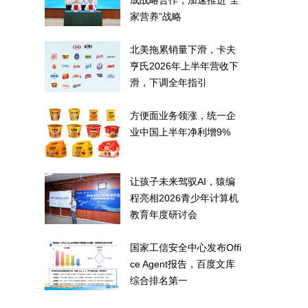
成战略合作，加速推进“全
家营养”战略
北美拖累销量下滑，卡夫
亨氏2026年上半年营收下
滑，下调全年指引
方便面业务领涨，统一企
业中国上半年净利增9%
让孩子未来驾驭AI，猿编
程亮相2026青少年计算机
教育年度研讨会
国家工信安全中心发布Offi
ce Agent报告，百度文库
综合排名第一