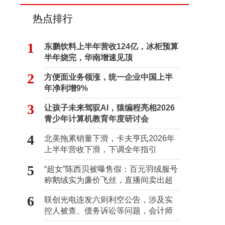
热点排行
1
东鹏饮料上半年营收124亿，冰柜预算
半年烧完，华南增速见顶
2
方便面业务领涨，统一企业中国上半
年净利增9%
3
让孩子未来驾驭AI，猿编程亮相2026
青少年计算机教育年度研讨会
4
北美拖累销量下滑，卡夫亨氏2026年
上半年营收下滑，下调全年指引
5
“超女”陈西贝被曝售假：百元羽绒服号
称鹅绒实为廉价飞丝，直播间卖出超
百万元
6
联创光电连发六则利空公告，涉及实
控人被查、债务诉讼等问题，会计师
事务所曾出具“保留意见”