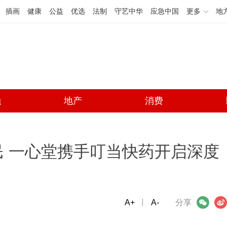
插画
健康
公益
优选
法制
守艺中华
应急中国
更多
地
融
地产
消费
 一心堂携手叮当快药开启深度
A+
微信
A-
微博
分享