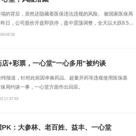
塌的背后，居然还隐藏着医保违法违规的风险。 被国家医保局
昨日，公司股价开盘即跌停，盘中震荡调整，全天以大跌8.53%
 09:09:30
店+彩票，一心堂“一心多用”被约谈
经纬报道，针对此前因串换药品、超量开药等违规使用医保基
医保局约谈一事，一心堂方面作出回应。
03 17:37:49
绩PK：大参林、老百姓、益丰、一心堂