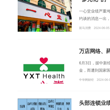
一心堂业绩严重垮
约谈的消息一出，
收盘
斑马消费
2024-06-05
万店网络、药
6月3日，据中新
金，而遭到国家
中华网财经
2024-06-
头部连锁业