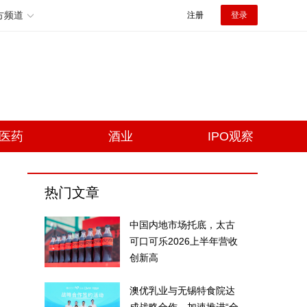
方频道
注册
登录
医药
酒业
IPO观察
热门文章
中国内地市场托底，太古
可口可乐2026上半年营收
创新高
澳优乳业与无锡特食院达