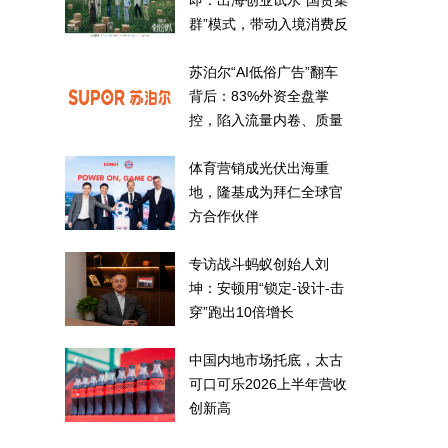
即：出海创业试水“国货集
群”模式，带动入境消费反
向种草
苏泊尔“AI低俗广告”翻车
背后：83%外资全盘掌
控，陷入流量内卷、质量
频发的负循环
体育营销成光伏出海重
地，隆基成为拜仁全球官
方合作伙伴
专访战斗蚂蚁创始人刘
坤：安顿用“锁定-设计-击
穿”跑出10倍增长
中国内地市场托底，太古
可口可乐2026上半年营收
创新高