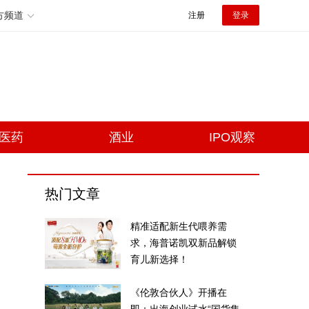
方频道
注册
登录
医药
酒业
IPO观察
热门文章
精准适配新生代喂养需
求，海普诺凯双新品解锁
育儿新选择！
《伦敦合伙人》开播在