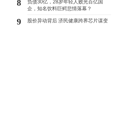
8
负债30亿，28岁年轻人败光百亿国
企，知名饮料巨鳄悲情落幕？
9
股价异动背后 济民健康跨界芯片谋变