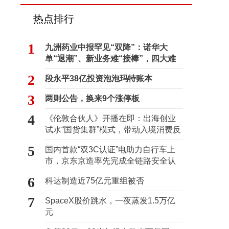
热点排行
1
九洲药业中报罕见“双降”：诺华大
单“退潮”、新业务难“接棒”，四大难
关待闯
2
段永平38亿投资泡泡玛特账本
3
两则公告，换来9个涨停板
4
《伦敦合伙人》开播在即：出海创业
试水“国货集群”模式，带动入境消费反
向种草
5
国内首款“双3C认证”电助力自行车上
市，京东京造率先完成全链路安全认
证
6
科达制造近75亿元重组被否
7
SpaceX股价跳水，一夜蒸发1.5万亿
元