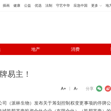
插画
健康
公益
优选
法制
守艺中华
应急中国
更多
地
融
地产
消费
停牌易主！
A+
微信
A-
微博
分享
限公司（派林生物）发布关于筹划控制权变更事项的停牌公