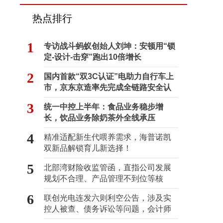
热点排行
1
专访战斗蚂蚁创始人刘坤：安顿用“锁
定-设计-击穿”跑出10倍增长
2
国内首款“双3C认证”电助力自行车上
市，京东京造率先完成全链路安全认
证
3
统一中控上半年：食品业务稳步增
长，饮品业务除奶茶外全线承压
4
精准适配新生代喂养需求，海普诺凯
双新品解锁育儿新选择！
5
北部湾财险收监管函，直指公司发展
规划不合理、产品管理不到位等核
心“痛点”
6
联创光电连发六则利空公告，涉及实
控人被查、债务诉讼等问题，会计师
事务所曾出具“保留意见”