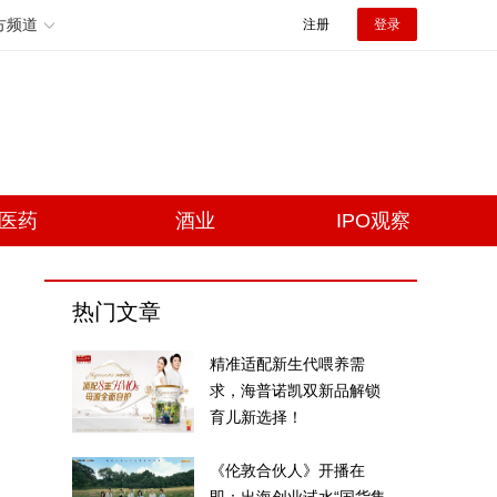
方频道
注册
登录
医药
酒业
IPO观察
热门文章
精准适配新生代喂养需
求，海普诺凯双新品解锁
育儿新选择！
《伦敦合伙人》开播在