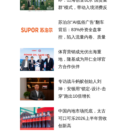
即：出海创业试水“国货集
群”模式，带动入境消费反
向种草
苏泊尔“AI低俗广告”翻车
背后：83%外资全盘掌
控，陷入流量内卷、质量
频发的负循环
体育营销成光伏出海重
地，隆基成为拜仁全球官
方合作伙伴
专访战斗蚂蚁创始人刘
坤：安顿用“锁定-设计-击
穿”跑出10倍增长
中国内地市场托底，太古
可口可乐2026上半年营收
创新高