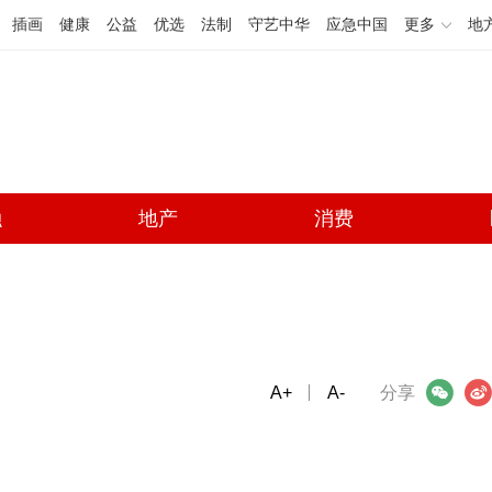
插画
健康
公益
优选
法制
守艺中华
应急中国
更多
地
融
地产
消费
A+
微信
A-
微博
分享