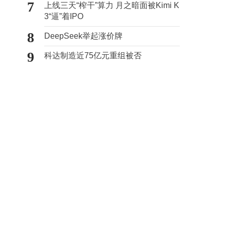
7
上线三天“榨干”算力 月之暗面被Kimi K
3“逼”着IPO
8
DeepSeek举起涨价牌
9
科达制造近75亿元重组被否