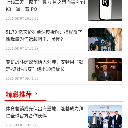
上线三天“榨干”算力 月之暗面被Kimi
生顾某承诺，开具涉案药品即可给予好处费。
K3“逼”着IPO
2026-08-07 16:25:22
经统计，2023年1月至12月期间，袁某某
通过个人微信转账的方式支付4笔好处费，共计
51.79 亿天价罚单深度拆解：携程反垄
断裁量为何远超阿里、美团？
35046元。对应时段内，上述医生共开具万脉宁
18275支。
2026-08-07 17:25:27
专访战斗蚂蚁创始人刘坤：安顿用“锁
上海海怡莱从上海泓健医药有限公司获取
定-设计-击穿”跑出10倍增长
万脉宁2023年度市场推广和信息服务的业务收
2026-08-07 09:41:09
入合计86.87万元。
精彩推荐
2025年8月15日，上海市普陀区市场监督
管理局对上海海怡莱处罚30万元。普陀区市场
体育营销成光伏出海重地，隆基成为拜
监督管理局认为，上海海怡莱在从事万脉宁药
仁全球官方合作伙伴
品市场推广和信息服务过程中，采用给予医师
2026-08-07 10:18:25