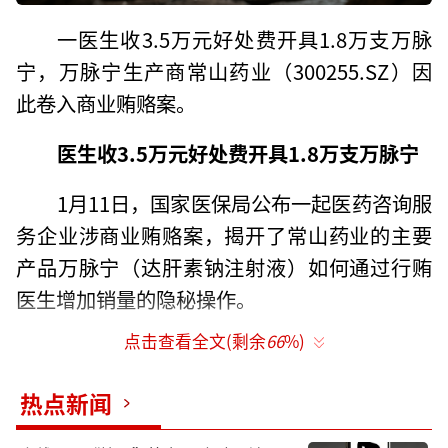
一医生收3.5万元好处费开具1.8万支万脉
宁，万脉宁生产商常山药业（300255.SZ）因
此卷入商业贿赂案。
医生收3.5万元好处费开具1.8万支万脉宁
1月11日，国家医保局公布一起医药咨询服
务企业涉商业贿赂案，揭开了常山药业的主要
产品万脉宁（达肝素钠注射液）如何通过行贿
医生增加销量的隐秘操作。
点击查看全文(剩余
66
%)
调查显示，为了让医生多开具万脉宁药
品，上海海怡莱企业咨询管理合伙企业（以下
热点新闻
简称“上海海怡莱”）销售推广总监及股东袁
某某，向上海市第一妇婴保健院生殖免疫科医