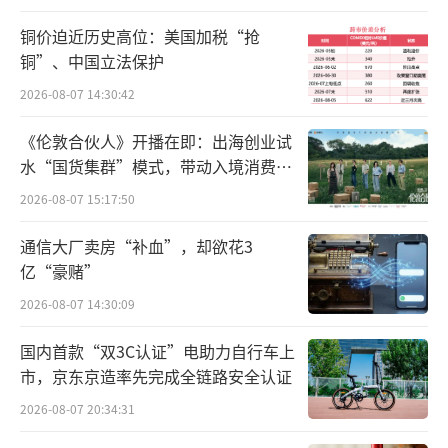
财物的手段来增加万脉宁药品销量，以期从泓
铜价迫近历史高位：美国加税“抢
健医药公司获取可观的市场服务费用的行为，
铜”、中国立法保护
构成商业贿赂行为。
2026-08-07 14:30:42
最新财报营收利润双降
《伦敦合伙人》开播在即：出海创业试
水“国货集群”模式，带动入境消费反
万脉宁是常山药业的重要产品之一。常山
向种草
2026-08-07 15:17:50
药业是国内主要从事肝素粗品、肝素原料药和
肝素制剂药品研发、生产和销售的龙头企业之
通信大厂卖房“补血”，却欲花3
亿“豪赌”
一。2022年7月，常山药业的达肝素钠注射液
2026-08-07 14:30:09
（商品名：万脉宁）通过一致性评价，为国内
首家过评。
国内首款“双3C认证”电助力自行车上
市，京东京造率先完成全链路安全认证
该公司日前披露的2025年三季报显示，前
2026-08-07 20:34:31
三季度公司实现营业总收入6.81亿元，同比下