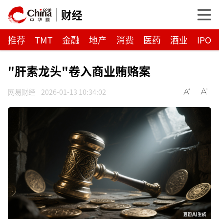
财经
推荐
TMT
金融
地产
消费
医药
酒业
IPO
"肝素龙头"卷入商业贿赂案
网易财经
2026-01-13 10:34:02