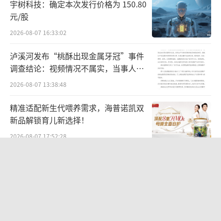
宇树科技：确定本次发行价格为 150.80
元/股
2026-08-07 16:33:02
泸溪河发布“桃酥出现金属牙冠”事件
调查结论：视频情况不属实，当事人已
主动删除致歉
2026-08-07 13:38:48
精准适配新生代喂养需求，海普诺凯双
新品解锁育儿新选择！
2026-08-07 17:52:28
股价跌去近七成，把老铺黄金当“奢侈
品”抢的支持者不买单了
2026-08-07 14:04:04
雪佛兰将退出中国市场？通用汽车回