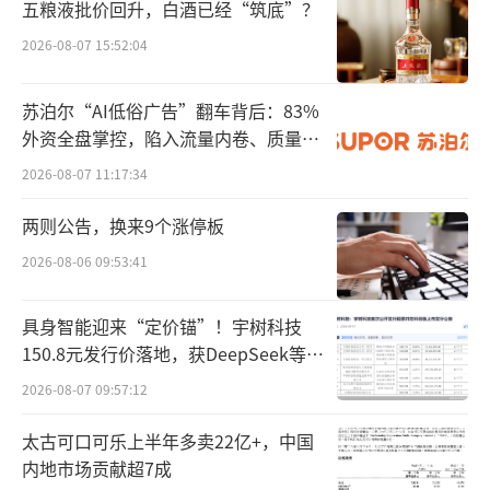
降13.11%；归母净利润亏损4481.74万元，上
五粮液批价回升，白酒已经“筑底”？
年同期盈利729.01万元；扣非净利润亏损4768.
2026-08-07 15:52:04
7万元，上年同期亏损2814.93万元；经营活动
苏泊尔“AI低俗广告”翻车背后：83%
产生的现金流量净额为1.42亿元，同比下降5.3
外资全盘掌控，陷入流量内卷、质量频
2%。对于销售费用本期较上年同期减少64.2
发的负循环
2026-08-07 11:17:34
2%，公司解释称主要是公司产品纳入国家集
采，公司销售策略调整所致。
两则公告，换来9个涨停板
2026-08-06 09:53:41
在肝素产品高度依赖集采、常山药业业绩
持续承压的背景下，财联社援引业内人士指
具身智能迎来“定价锚”！宇树科技
出，若此次因为商业贿赂案件而信用评价被认
150.8元发行价落地，获DeepSeek等豪
定为失信或严重失信，不仅涉案产品可能面临
华战配加持
2026-08-07 09:57:12
挂网限制，其肝素主业在后续接续集采中的参
太古可口可乐上半年多卖22亿+，中国
与资格亦存在不确定性。
（责任编辑：zx0600）
内地市场贡献超7成