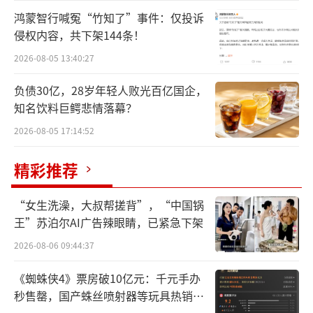
鸿蒙智行喊冤“竹知了”事件：仅投诉
侵权内容，共下架144条！
2026-08-05 13:40:27
负债30亿，28岁年轻人败光百亿国企，
知名饮料巨鳄悲情落幕？
2026-08-05 17:14:52
精彩推荐
“女生洗澡，大叔帮搓背”，“中国锅
王”苏泊尔AI广告辣眼睛，已紧急下架
2026-08-06 09:44:37
《蜘蛛侠4》票房破10亿元：千元手办
秒售罄，国产蛛丝喷射器等玩具热销海