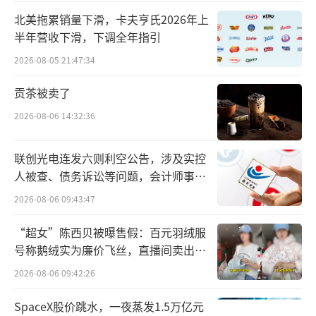
北美拖累销量下滑，卡夫亨氏2026年上
半年营收下滑，下调全年指引
2026-08-05 21:47:34
贡茶被卖了
2026-08-06 14:32:36
联创光电连发六则利空公告，涉及实控
人被查、债务诉讼等问题，会计师事务
所曾出具“保留意见”
2026-08-06 09:43:47
“超女”陈西贝被曝售假：百元羽绒服
号称鹅绒实为廉价飞丝，直播间卖出超
百万元
2026-08-06 09:42:26
SpaceX股价跳水，一夜蒸发1.5万亿元