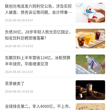
联创光电连发六则利空公告，涉及实控
人被查、债务诉讼等问题，会计师事务
所曾出具“保留意见”
2026-08-06 09:43:47
负债30亿，28岁年轻人败光百亿国企，
业绩向好的最大原因，固然来自旅游行业
知名饮料巨鳄悲情落幕？
的报复式消费。但梁建章也曾说过：携程的血
2026-08-05 17:14:52
液里，流淌着盈利的基因。只会“看天吃
东鹏饮料上半年营收124亿，冰柜预算
饭”，不会令他满意。携程内部人士曾向「市
半年烧完，华南增速见顶
界」谈到，这位出身少年班的CEO除了坚持要
2026-08-05 14:13:37
替人口操心，与他共事的人会随时被追问数据
贡茶被卖了
和ROI。
2026-08-06 14:32:36
某OTA高管也曾对「市界」表示：携程对
全球旅游资源的整合能力，是对手们最难复制
全球排名第二，年入4000亿，不上市，