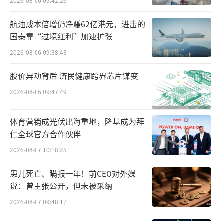
2026-08-06 09:42:26
了供应链。当市场转入顺风时，这些落子逐渐
开始发挥作用，创造利润，这些才是携程市值
航油成本倍增仍净赚62亿港元，进击的
国泰靠“过境红利”加速扩张
上扬的根本。
2026-08-06 09:38:43
重拾国际化
股价异动背后 济民健康跨界芯片谋变
短短半年时间，携程股价便爬升了50%，
2026-08-06 09:47:49
利好从何而来？出游数据的火热，仍是最重要
的基本盘。
体育营销成光伏出海重地，隆基成为拜
仁全球官方合作伙伴
据携程最新公布的2024年一季报显示，国
2026-08-07 10:18:25
内酒店和机票预订量同比增长均超20%。在此
患儿死亡、瞒报一年！前CEO对外媒
基础上，携程一季度营收119.2亿元，同比上升
说：曾主张公开，但未被采纳
29%，环比上升15%；净利润43.1亿元，同比
2026-08-07 09:48:17
增长27.51%。