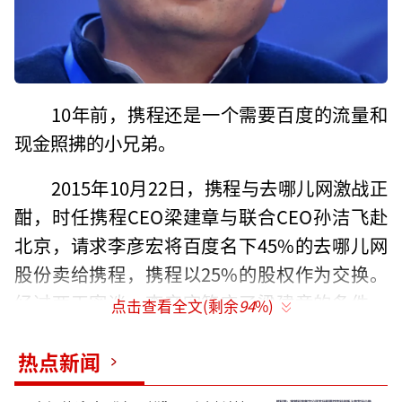
10年前，携程还是一个需要百度的流量和
现金照拂的小兄弟。
2015年10月22日，携程与去哪儿网激战正
酣，时任携程CEO梁建章与联合CEO孙洁飞赴
北京，请求李彦宏将百度名下45%的去哪儿网
股份卖给携程，携程以25%的股权作为交换。
经过两天密谈，李彦宏答应了梁建章的条件，
点击查看全文(剩余
94
%)
直接将交易结果通知给了去哪儿网CEO庄辰
超，让他与携程对接合并事宜。
热点新闻