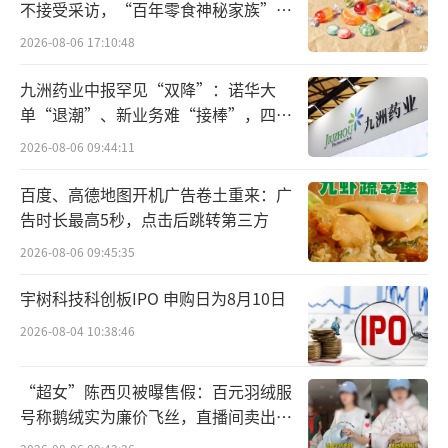
的。2016年开始，梁建章便在收购游轮、旅行
不接受采访，“百年零食神秘家族”浮
出水面？
社。“当时没人看得懂他的意图。但这些资
2026-08-06 17:10:48
源，最终内化为了携程的供应链。他做时，你
九洲药业中报罕见“双降”：诺华大
看不清；等你看清时，他已经做完了。”
单“退潮”、新业务难“接棒”，四大
难关待闯
2026-08-06 09:44:11
在现金最拮据的时刻，更能看出携程的坚
持。2020年，在旅游市场“归零”，携程只能
百度、高德地图开机广告卷土重来：广
靠“BOSS直播”讨生活时，梁建章也没有甩卖
告时长最高5秒，点击后跳转第三方
国际化业务；反而逆势抄底了一些海外旅游平
2026-08-06 09:45:35
台。
宇树科技科创板IPO 申购日为8月10日
因此，前述人士认为，低迷的三年中，携
2026-08-04 10:38:46
程通过垫付退票费和直播，强势巩固了与航
“超女”陈西贝被曝售假：百元羽绒服
司、高星酒店的关系。梁建章本人亦到各国旅
号称鹅绒实为廉价飞丝，直播间卖出超
游局，从高端层面推动政策开放，并借机锁紧
百万元