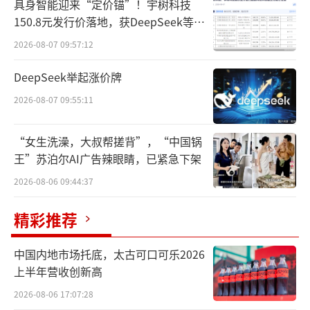
10年后风水轮转，携程的股价悄悄跑到了
具身智能迎来“定价锚”！宇树科技
150.8元发行价落地，获DeepSeek等豪
百度前边。
华战配加持
2026-08-07 09:57:12
截止发稿前，携程在港股市场总市值2786
DeepSeek举起涨价牌
亿港元，超过了百度的2663亿港元，位列互联
网大厂第7位。从2024年年初以来，携程集团在
2026-08-07 09:55:11
半年内股价上涨接近50%，涨幅也位列众大厂
“女生洗澡，大叔帮搓背”，“中国锅
之首。
王”苏泊尔AI广告辣眼睛，已紧急下架
2026-08-06 09:44:37
精彩推荐
中国内地市场托底，太古可口可乐2026
上半年营收创新高
2026-08-06 17:07:28