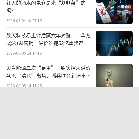
红火的酒水闪电仓是来“割韭菜”的
但更具想象力的，则来自国际板块。据财
吗？
报显示，2024年Q1携程出境机酒预订均超过10
2026-08-04 10:27:15
0%，恢复到了2019年的9成以上。携程CEO孙
欣天科技易主背后藏六年对赌，“华为
洁在电话会上透露，携程国际版Trip.com一季
概念+AI营销”溢价难掩52亿重资产考
度总收入同比增长约80%。入境游对Trip.com
验
2026-08-05 14:14:15
的收入贡献达20%，而Trip.com对携程集团一
季度收入的贡献约10%，其中超70%来自亚洲
贝肯能源二次“易主”：原实控人溢价
市场。
40%“清仓”离场，潘兵联合新洋丰、
宏科百世拟入主
2026-08-05 14:11:25
过去一年，据「市界」了解，梁建章多数
告别起量难、留客难！京东商家成长
时间人在海外。去年，他的重心是出境游，拜
PLUS方法论助力商家跑出确定性增长
访各国旅游行业高层，研究产品，推动航司恢
路径
2026-08-06 15:56:24
复是他的日常工作。今年，他将目标转向入境
游，呼吁放松签证条件，在电子支付、通信等
段永平38亿投资泡泡玛特账本