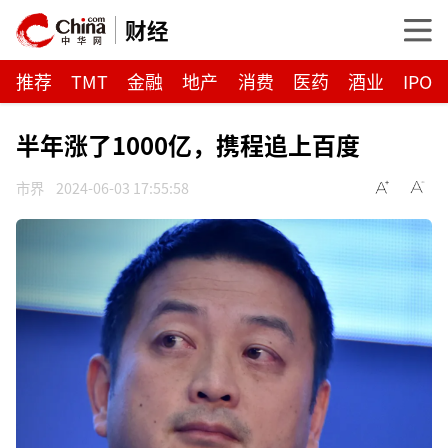
财经
推荐
TMT
金融
地产
消费
医药
酒业
IPO
半年涨了1000亿，携程追上百度
市界
2024-06-03 17:55:58