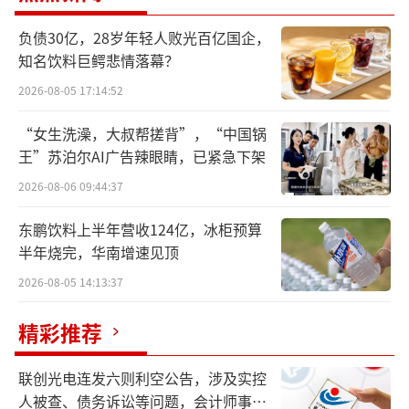
2020年入驻抖音后，参哥通过拍摄一系列
负债30亿，28岁年轻人败光百亿国企，
情商、财商“教学”课程走红，“参哥认知
知名饮料巨鳄悲情落幕？
圈”加速变现，所谓的“抖音操盘课”，就是
2026-08-05 17:14:52
教你怎么做IP。
“女生洗澡，大叔帮搓背”，“中国锅
无论当初璩静的视频是否源于求教“参
王”苏泊尔AI广告辣眼睛，已紧急下架
哥”，这位“80后”网络红人的经历，和何以
2026-08-06 09:44:37
走红的“经验”，都给大众带来了“短视频知
东鹏饮料上半年营收124亿，冰柜预算
识付费”的反向思考。
半年烧完，华南增速见顶
“参哥”有过人之处，一介钳工出身，能
2026-08-05 14:13:37
一度忽悠到百度前副总裁，确实挺“励
精彩推荐
志”的。
联创光电连发六则利空公告，涉及实控
参哥的草根身份，拥趸的一哄而上，岂不
人被查、债务诉讼等问题，会计师事务