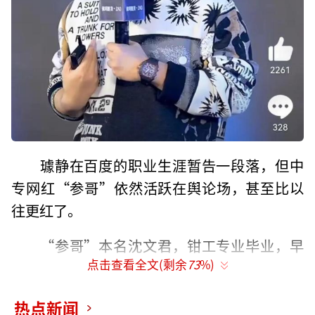
璩静在百度的职业生涯暂告一段落，但中
专网红“参哥”依然活跃在舆论场，甚至比以
往更红了。
“参哥”本名沈文君，钳工专业毕业，早
点击查看全文(剩余
73
%)
期在电商平台售卖海参，2018年入局短视频，
孵化了不少网红IP账号。
热点新闻