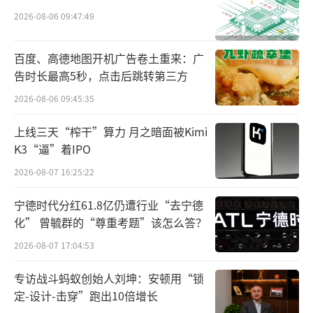
2026-08-06 09:47:49
平台封不住想要赚钱的人，“参哥们”就
能不断收割老板。借助商业IP变现的三板斧，
百度、高德地图开机广告卷土重来：广
卖课、私董会和搞加盟，“参哥认知圈”早已
告时长最高5秒，点击后跳转第三方
是一个庞大的、系统化的商业公司。
2026-08-06 09:45:35
懂得流量密码，聪明地做人的生意，不做
上线三天“榨干”算力 月之暗面被Kimi
K3“逼”着IPO
产品，用人设吸引别人。
2026-08-07 16:25:22
在新流量平台做商业IP，是一种可以短期
宁德时代分红61.8亿仍遭行业“去宁德
获利并能找到复利的商业模式，因此众多创业
化” 曾毓群的“尊重考题”该怎么答？
者在其中趋之若鹜，甚至连商业大佬周鸿祎都
2026-08-07 17:04:53
在运营自己的抖音、小红书等社交媒体账号。
专访战斗蚂蚁创始人刘坤：安顿用“锁
侥幸成功学、伪成功学如果一再成功，还
定-设计-击穿”跑出10倍增长
有什么必要追求真才实学？