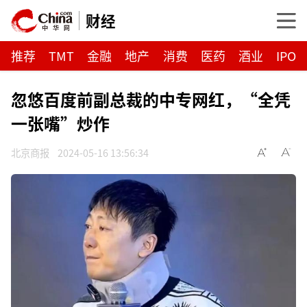
财经
推荐
TMT
金融
地产
消费
医药
酒业
IPO
忽悠百度前副总裁的中专网红，“全凭
一张嘴”炒作
北京商报
2024-05-16 13:56:34