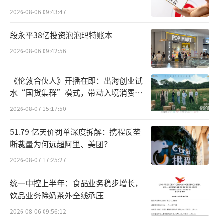
是“英雄不问出处”最好的解释。
所曾出具“保留意见”
2026-08-06 09:43:47
但这样的英雄我们真的需要吗？这份所谓
段永平38亿投资泡泡玛特账本
付费的“成功学”，价值几何？
2026-08-06 09:42:56
“参哥”并没有创造生产力，也没有影响
《伦敦合伙人》开播在即：出海创业试
生产关系，无非是利用急功近利的心理，针对
水“国货集群”模式，带动入境消费反
性策划内容和开设矩阵号，正如参哥自己的slo
向种草
2026-08-07 15:17:50
gan所说，“参哥出品，粗暴好用”。
51.79 亿天价罚单深度拆解：携程反垄
断裁量为何远超阿里、美团？
2026-08-07 17:25:27
统一中控上半年：食品业务稳步增长，
饮品业务除奶茶外全线承压
2026-08-06 09:56:12