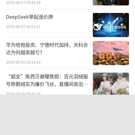
2026-08-07 09:41:09
“正确的废话”“无良的收割”，一批又
DeepSeek举起涨价牌
一批人清醒地沉沦，自然就有一批又一批的人
2026-08-07 09:55:11
在“试错”中清醒。
华为哈勃投资、宁德时代加持，天科合
新经济应该宽容创造社会价值的新模式、
达为何越卖越亏？
新力量，但新经济不是纵容“英雄不问出
2026-08-05 14:16:14
处”，更不是劣币驱逐良币。
“超女”陈西贝被曝售假：百元羽绒服
“中国AI教父”李一舟、商业导师dada翻
号称鹅绒实为廉价飞丝，直播间卖出超
百万元
车，就是前车之鉴。中专网红想收割大厂精
2026-08-06 09:42:26
英，参哥走红并非一己之力，这个故事除
SpaceX股价跳水，一夜蒸发1.5万亿元
了“励志”还有讽刺。
（责任编辑：zx0600）
2026-08-06 09:45:59