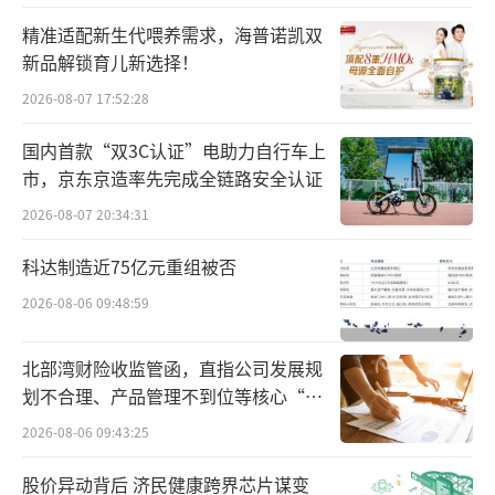
精准适配新生代喂养需求，海普诺凯双
新品解锁育儿新选择！
参哥的账号曾因为“厚黑学”“伪成功
2026-08-07 17:52:28
学”，被抖音治理过。这类账号的玩法可以归
国内首款“双3C认证”电助力自行车上
纳为，将取得成功的方式量化、套路化，包装
市，京东京造率先完成全链路安全认证
成“伪成功学”。
2026-08-07 20:34:31
“全凭一张嘴”炒作社会焦虑，无底线吸
科达制造近75亿元重组被否
粉引流牟利问题，是参哥走红必须重视的一个
2026-08-06 09:48:59
严肃的问题。
北部湾财险收监管函，直指公司发展规
这一领域，近几年蔚然成风。“拿到结
划不合理、产品管理不到位等核心“痛
果”这个词儿，就是IP孵化行业人士喜欢说
点”
2026-08-06 09:43:25
的“黑话”，简而言之就是取得成绩、赚到
钱。
股价异动背后 济民健康跨界芯片谋变