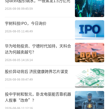
SpaceX股价跳水，一夜蒸发1.5万亿元
2026-08-06 09:45:59
快手截图
宇树科技IPO，今日询价
4月的一场直播中，蛋蛋鞠躬感谢师父辛
2026-08-05 11:46:49
巴，辛巴当时表示，“蛋蛋粉丝破亿那天，我
也就退了”。
华为哈勃投资、宁德时代加持，天科合
达为何越卖越亏？
事实上，去年以来，辛巴、小杨哥都打起
2026-08-05 14:16:14
了“退休”的主意。
股价异动背后 济民健康跨界芯片谋变
辛巴曾多次表达过，直播带货已经没有让
2026-08-06 09:47:49
他兴奋的东西了，想要把舞台交给徒弟们。今
年3月，小杨哥也透露，今年会专注于娱乐直
投中宇树和智元，卧龙电驱能否靠机器
播，大幅缩减带货频率，如果有一些重要活
人叙事“改命”？
动，可能会把粉丝过一亿的账号交给徒弟来操
2026-08-06 11:12:16