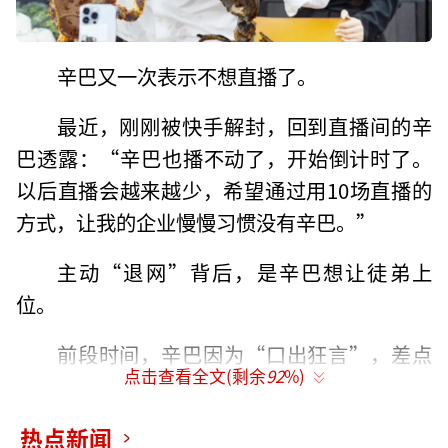
辛巴又一次表示不想直播了。
最近，刚刚被快手解封，回到直播间的辛
巴透露：“辛巴也播不动了，开始倒计时了。
以后直播会越来越少，希望通过用10场直播的
方式，让我的企业慢慢习惯没有辛巴。”
主动“退网”背后，是辛巴想让徒弟上
位。
前段时间，辛巴因为“口出狂言”，差点
点击查看全文(剩余
92
%)
赶不上今年快手618大促。于是辛巴徒弟蛋蛋专
门发视频表示，今年要替“父”出战，代表整
热点新闻