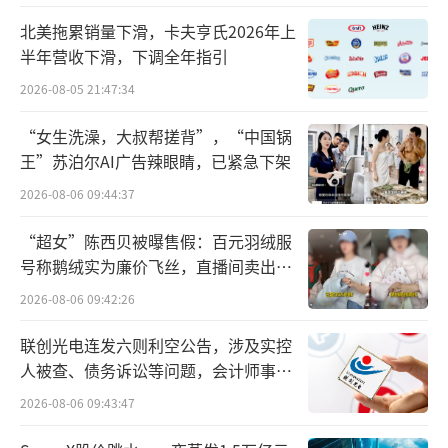
月冲刺9800万粉丝，5月又冲刺9900万粉丝。
北美拖累销量下滑，卡夫亨氏2026年上
对比来看，辛巴其他弟子像是“猫妹
半年营收下滑，下调全年指引
妹”、“时大漂亮”、“赵梦澈”等等，粉丝
2026-08-05 21:47:34
数量一直维持在四五千万的量级。
“女生洗澡，大叔帮搓背”，“中国锅
王”苏泊尔AI广告辣眼睛，已紧急下架
2026-08-06 09:44:37
“超女”陈西贝被曝售假：百元羽绒服
号称鹅绒实为廉价飞丝，直播间卖出超
百万元
2026-08-06 09:42:26
联创光电连发六则利空公告，涉及实控
人被查、债务诉讼等问题，会计师事务
所曾出具“保留意见”
2026-08-06 09:43:47