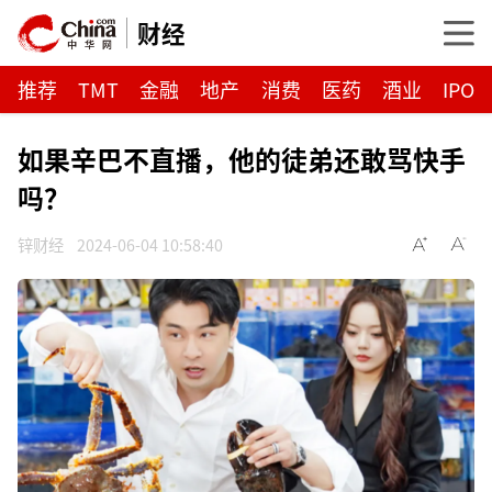
财经
推荐
TMT
金融
地产
消费
医药
酒业
IPO
如果辛巴不直播，他的徒弟还敢骂快手
吗？
锌财经
2024-06-04 10:58:40