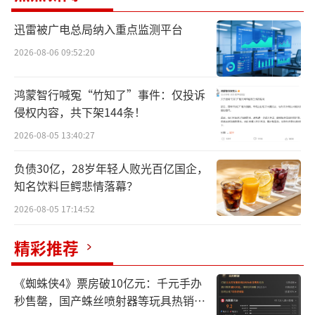
个辛选首播618。截至目前，蛋蛋的快手粉丝数
已经超过9900万，离破亿只有一步之遥。
迅雷被广电总局纳入重点监测平台
2026-08-06 09:52:20
不止辛巴，这几年小杨哥也热衷于扶徒弟
上位，像是红绿灯的黄、嘴哥、七老板等等都
鸿蒙智行喊冤“竹知了”事件：仅投诉
成了抖音上相对出圈的网红。
侵权内容，共下架144条！
但徒弟想要替师父挑大梁这事没那么容
2026-08-05 13:40:27
易，他们不一定能撑得起师父过往的流量、GM
负债30亿，28岁年轻人败光百亿国企，
V，师徒内部也存在利益矛盾。
知名饮料巨鳄悲情落幕？
2026-08-05 17:14:52
这两天，刚说完要“替父出战”的蛋蛋，
突然清空自己的作品列表，暂停直播带货，618
精彩推荐
之前能否回归还是个未知数。
《蜘蛛侠4》票房破10亿元：千元手办
直播带货进入下半场，生意也是越来越不
秒售罄，国产蛛丝喷射器等玩具热销海