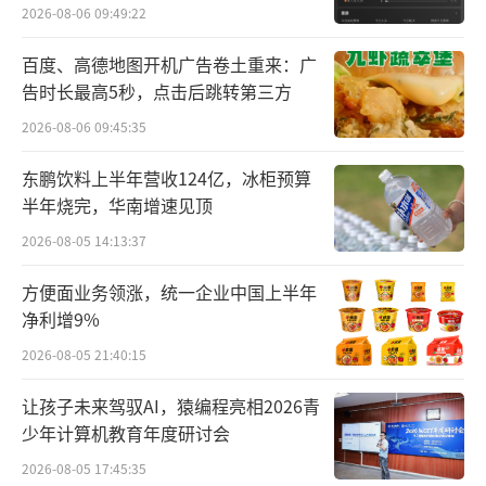
外
好做了。
2026-08-06 09:49:22
师父想退休，徒弟正上位
百度、高德地图开机广告卷土重来：广
告时长最高5秒，点击后跳转第三方
辛巴的所有徒弟里，蛋蛋确实是最适合推
2026-08-06 09:45:35
到台前的人。
东鹏饮料上半年营收124亿，冰柜预算
从带货实力上看，蛋蛋算得上是快手带货
半年烧完，华南增速见顶
一姐。根据壁虎看看数据，今年5月，蛋蛋的销
2026-08-05 14:13:37
售指数达到13.26亿，位列快手直播带货榜第一
方便面业务领涨，统一企业中国上半年
名。新榜数据显示，去年，快手直播带货销售
净利增9%
额TOP10主播中，蛋蛋排名第一，全年带货预
2026-08-05 21:40:15
估GMV达到171亿元。
让孩子未来驾驭AI，猿编程亮相2026青
今年以来，蛋蛋的粉丝数量也在一路上
少年计算机教育年度研讨会
涨，3月底开始，蛋蛋宣布冲刺9500万粉丝，4
2026-08-05 17:45:35