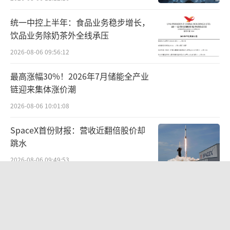
作。
统一中控上半年：食品业务稳步增长，
但眼下的情况是，作为师父的辛巴、小杨
饮品业务除奶茶外全线承压
哥，还不到能完全离场的时候。
2026-08-06 09:56:12
拿嘴哥来说，前段时间他直播带货惨遭滑
最高涨幅30%！2026年7月储能全产业
链迎来集体涨价潮
铁卢，过去10万+的人气一去不复返，直播间仅
剩3000多人，嘴哥自己也破防问道，“我货是
2026-08-06 10:01:08
不是有问题啊”。最近30天，嘴哥甚至连一场
SpaceX首份财报：营收近翻倍股价却
带货直播都没有。
跳水
2026-08-06 09:49:53
反观小杨哥，之前虽然停播了一个月，但
回归直播带货当天，一小时内销售额就突破亿
国家工信安全中心发布Office Agent报
告，百度文库综合排名第一
元，归来仍是顶流。根据飞瓜数据，在5月抖音
带货达人榜中，疯狂小杨哥重回带货榜前十，
2026-08-05 15:05:15